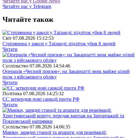
Читайте нас у Google News
Читайте нас у Telegram
Читайте також
Свiт
07.08.2026 15:12:53
Стрілянина у школі у Таїланді: підліток убив 8 людей
Читати
Суспiльство
07.08.2026 14:54:46
Операція «Чесний призов»: на Закарпатті зник майже цілий
полк з військового обліку
Читати
Полiтика
07.08.2026 14:25:32
ЄС затвердив нові санкції проти РФ
Читати
Суспiльство
07.08.2026 14:06:35
Мавіки, зарядні станції та апарати для реанімації:
Християнський корпус передав вантаж на Запорізький та