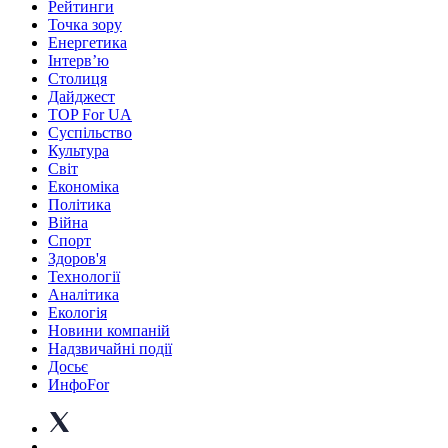
Рейтинги
Точка зору
Енергетика
Інтерв’ю
Столиця
Дайджест
TOP For UA
Суспiльство
Культура
Світ
Економіка
Політика
Війна
Спорт
Здоров'я
Технології
Аналітика
Екологія
Новини компаній
Надзвичайні події
Досьє
ИнфоFor