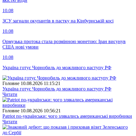
якістю води
10.08
ЗСУ загнали окупантів в пастку на Кінбурнській косі
10.08
Ормузька протока стала розмінною монетою: Іран висунув
США нові умови
10.08
Україна готує Чорнобиль до можливого наступу РФ
Головне
10.08.2026 11:15:21
Україна готує Чорнобиль до можливого наступу РФ
Читати
Головне
10.08.2026 10:56:21
Patriot по-українськи: чого злякались американські виробники
Читати