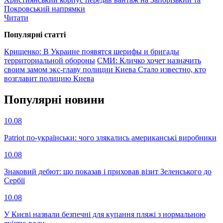
Покровський напрямки
Читати
Популярнi статтi
Крищенко: В Украине появятся шерифы и бригады
территориальной обороны
СМИ: Кличко хочет назначить
своим замом экс-главу полиции Киева
Стало известно, кто
возглавит полицию Киева
Популярнi новини
10.08
Patriot по-українськи: чого злякались американські виробники
10.08
Знаковий дебют: що показав і приховав візит Зеленського до
Сербії
10.08
У Києві назвали безпечні для купання пляжі з нормальною