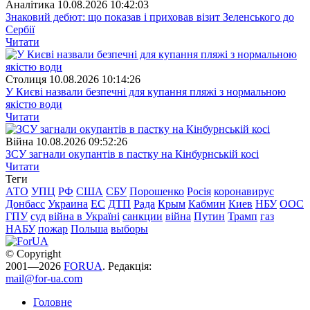
Аналітика
10.08.2026 10:42:03
Знаковий дебют: що показав і приховав візит Зеленського до
Сербії
Читати
Столиця
10.08.2026 10:14:26
У Києві назвали безпечні для купання пляжі з нормальною
якістю води
Читати
Війна
10.08.2026 09:52:26
ЗСУ загнали окупантів в пастку на Кінбурнській косі
Читати
Теги
АТО
УПЦ
РФ
США
СБУ
Порошенко
Росія
коронавирус
Донбасс
Украина
ЕС
ДТП
Рада
Крым
Кабмин
Киев
НБУ
ООС
ГПУ
суд
війна в Україні
санкции
війна
Путин
Трамп
газ
НАБУ
пожар
Польша
выборы
© Copyright
2001—2026
FORUA
. Редакція:
mail@for-ua.com
Головне