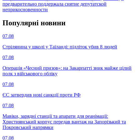
предварительно поддержала снятие депутатской
неприкосновенности
Популярнi новини
07.08
Стрілянина у школі у Таїланді: підліток убив 8 людей
07.08
Операція «Чесний призов»: на Закарпатті зник майже цілий
полк з військового обліку
07.08
ЄС затвердив нові санкції проти РФ
07.08
Мавіки, зарядні станції та апарати для реанімації:
Християнський корпус передав вантаж на Запорізький та
Покровський напрямки
07.08