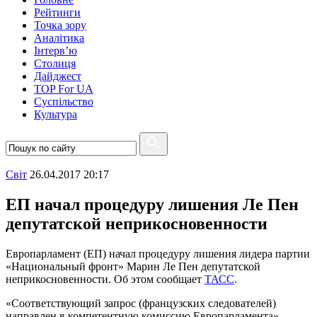
Рейтинги
Точка зору
Аналітика
Інтерв’ю
Столиця
Дайджест
TOP For UA
Суспiльство
Культура
Свiт
26.04.2017 20:17
ЕП начал процедуру лишения Ле Пен
депутатской неприкосновенности
Европарламент (ЕП) начал процедуру лишения лидера партии
«Национальный фронт» Марин Ле Пен депутатской
неприкосновенности. Об этом сообщает
ТАСС
.
«Соответствующий запрос (французских следователей)
направлен в компетентную комиссию Европарламента», -