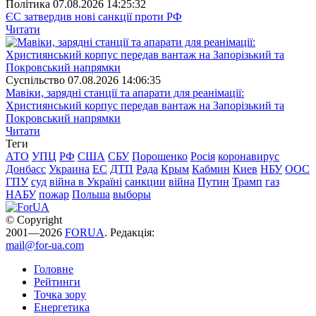
Полiтика
07.08.2026 14:25:32
ЄС затвердив нові санкції проти РФ
Читати
Суспiльство
07.08.2026 14:06:35
Мавіки, зарядні станції та апарати для реанімації:
Християнський корпус передав вантаж на Запорізький та
Покровський напрямки
Читати
Теги
АТО
УПЦ
РФ
США
СБУ
Порошенко
Росія
коронавирус
Донбасс
Украина
ЕС
ДТП
Рада
Крым
Кабмин
Киев
НБУ
ООС
ГПУ
суд
війна в Україні
санкции
війна
Путин
Трамп
газ
НАБУ
пожар
Польша
выборы
© Copyright
2001—2026
FORUA
. Редакція:
mail@for-ua.com
Головне
Рейтинги
Точка зору
Енергетика