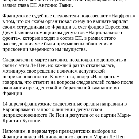
заявил глава ЕП Антонио Таяни.
Французские судебные следователи подозревают «Нацфронт»
в том, что он якобы организовал схему по выплате зарплат
своим сотрудникам во Франции за счет фондов Евросоюза.
Двум бывшим помощникам депутатов «Национального
фронта», которые входят в состав ЕП, в рамках этого
расследования уже были предъявлены обвинения в
присвоении вверенного им имущества.
Следователи в марте пытались неоднократно допросить в
связи с этим Ле Пен, но каждый раз та отказывалась,
мотивируя свое решение наличием депутатской
неприкосновенности. Кроме того, лидер «Нацфронта»
говорила, что ответит на вопросы следователей только после
окончания президентской избирательной кампании во
Франции.
14 апреля французские следственные органы направили в
Европарламент запрос о лишении депутатской
неприкосновенности Ле Пен и депутата от ее партии Мари-
Кристин Бутонне.
Напомним, в первом туре президентских выборов во
Франции лидер «Национального фронта» Марин Ле Пен