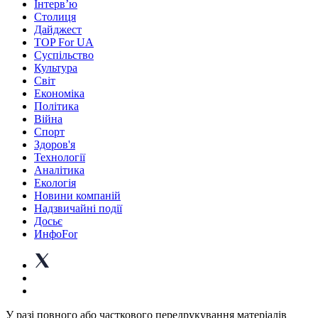
Інтерв’ю
Столиця
Дайджест
TOP For UA
Суспiльство
Культура
Світ
Економіка
Політика
Війна
Спорт
Здоров'я
Технології
Аналітика
Екологія
Новини компаній
Надзвичайні події
Досьє
ИнфоFor
У разі повного або часткового передрукування матеріалів