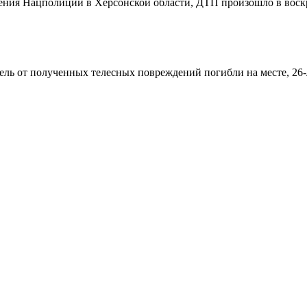
ния Нацполиции в Херсонской области, ДТП произошло в воскрес
тель от полученных телесных повреждений погибли на месте, 26