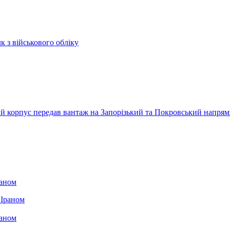
к з військового обліку
ький корпус передав вантаж на Запорізький та Покровський напря
раном
раном