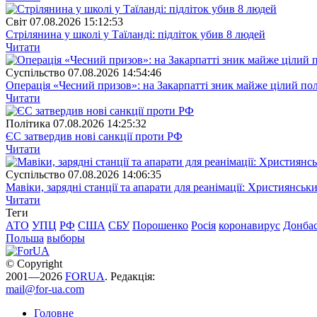
Свiт
07.08.2026 15:12:53
Стрілянина у школі у Таїланді: підліток убив 8 людей
Читати
Суспiльство
07.08.2026 14:54:46
Операція «Чесний призов»: на Закарпатті зник майже цілий пол
Читати
Полiтика
07.08.2026 14:25:32
ЄС затвердив нові санкції проти РФ
Читати
Суспiльство
07.08.2026 14:06:35
Мавіки, зарядні станції та апарати для реанімації: Християнс
Читати
Теги
АТО
УПЦ
РФ
США
СБУ
Порошенко
Росія
коронавирус
Донба
Польша
выборы
© Copyright
2001—2026
FORUA
. Редакція:
mail@for-ua.com
Головне