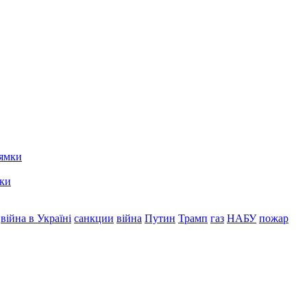
мки
війна в Україні
санкции
війна
Путин
Трамп
газ
НАБУ
пожар