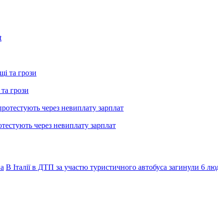
 та грози
тестують через невиплату зарплат
на
В Італії в ДТП за участю туристичного автобуса загинули 6 лю