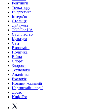
Рейтинги
Точка зору
Енергетика
Інтерв’ю
Столиця
Дайджест
TOP For UA
Суспiльство
Культура
Світ
Економіка
Політика
Війна
Спорт
Здоров'я
Технології
Аналітика
Екологія
Новини компаній
Надзвичайні події
Досьє
ИнфоFor