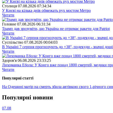
Столиця
07.08.2026 07:34:34
У Києві на кілька днів обмежать рух мостом Метро
Читати
Головне
07.08.2026 06:31:34
Трамп дав зрозуміти, що Україна не отримає ракети для Patriot
Читати
Суспiльство
07.08.2026 00:04:03
В Україні 7 серпня прогнозують до +38°, подекуди - значні дощі
Читати
Здоров'я
06.08.2026 23:33:25
Лихоманка Ебола: У Конго вже понад 1800 смертей, медики про
Читати
Популярнi статтi
На Одещині матір на смерть збила автівкою свого 1-річного си
Популярнi новини
07.08