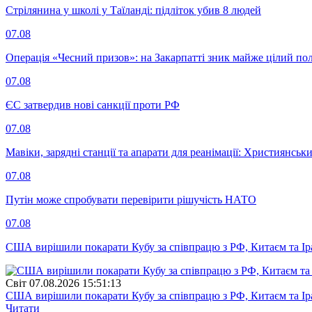
Стрілянина у школі у Таїланді: підліток убив 8 людей
07.08
Операція «Чесний призов»: на Закарпатті зник майже цілий пол
07.08
ЄС затвердив нові санкції проти РФ
07.08
Мавіки, зарядні станції та апарати для реанімації: Християнс
07.08
Путін може спробувати перевірити рішучість НАТО
07.08
США вирішили покарати Кубу за співпрацю з РФ, Китаєм та І
Свiт
07.08.2026 15:51:13
США вирішили покарати Кубу за співпрацю з РФ, Китаєм та І
Читати