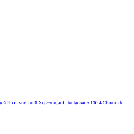
дей
На окупованій Херсонщині ліквідовано 100 ФСБшників