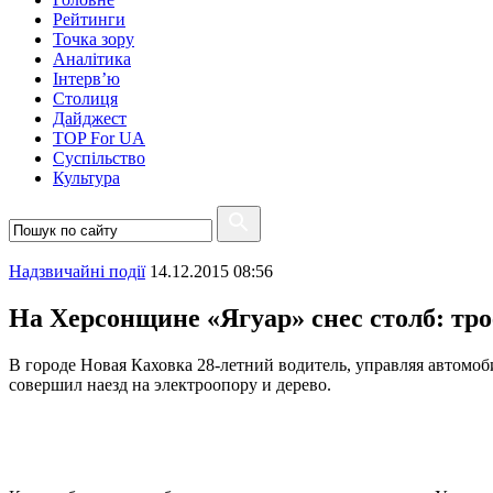
Рейтинги
Точка зору
Аналітика
Інтерв’ю
Столиця
Дайджест
TOP For UA
Суспiльство
Культура
Надзвичайні події
14.12.2015 08:56
На Херсонщине «Ягуар» снес столб: тро
В городе Новая Каховка 28-летний водитель, управляя автомоби
совершил наезд на электроопору и дерево.