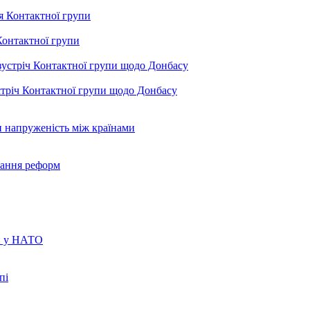
Контактної групи
тріч Контактної групи щодо Донбасу
 напруженість між країнами
вання реформ
уп у НАТО
пі