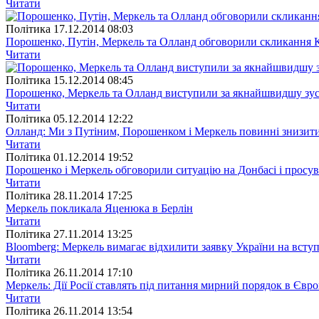
Читати
Полiтика
17.12.2014 08:03
Порошенко, Путін, Меркель та Олланд обговорили скликання 
Читати
Полiтика
15.12.2014 08:45
Порошенко, Меркель та Олланд виступили за якнайшвидшу зус
Читати
Полiтика
05.12.2014 12:22
Олланд: Ми з Путіним, Порошенком і Меркель повинні знизити
Читати
Полiтика
01.12.2014 19:52
Порошенко і Меркель обговорили ситуацію на Донбасі і просу
Читати
Полiтика
28.11.2014 17:25
Меркель покликала Яценюка в Берлін
Читати
Полiтика
27.11.2014 13:25
Bloomberg: Меркель вимагає відхилити заявку України на вст
Читати
Полiтика
26.11.2014 17:10
Меркель: Дії Росії ставлять під питання мирний порядок в Євро
Читати
Полiтика
26.11.2014 13:54