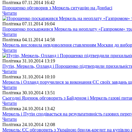
Полiтика
07.11.2014 16:42
Порошенко обговорив з Меркель ситуацію на Донбасі
Читати
Полiтика
07.11.2014 16:04
Порошенко поскаржився Меркель на неоплату «Газпромом» тр
Читати
Полiтика
04.11.2014 14:58
Меркель висловила невдоволення ставленням Москви до вибор
Читати
Полiтика
31.10.2014 13:19
Путін, Меркель, Олланд і Порошенко підтвердили прихильніс
Читати
Полiтика
31.10.2014 10:10
Меркель і Олланд поручилися за виконання ЄС своїх завдань 
Читати
Полiтика
30.10.2014 13:51
Сьогодні Яценюк обговорить з Байденом і Меркель газові пита
Читати
Полiтика
24.10.2014 13:42
Меркель і Путін сподівається на результативність газових пере
Читати
Полiтика
24.10.2014 12:08
Меркель: ЄС обговорить з Україною бридж-кредит на купівлю 