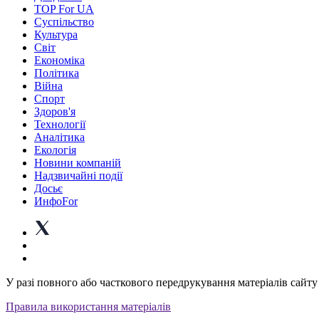
TOP For UA
Суспiльство
Культура
Світ
Економіка
Політика
Війна
Спорт
Здоров'я
Технології
Аналітика
Екологія
Новини компаній
Надзвичайні події
Досьє
ИнфоFor
У разі повного або часткового передрукування матеріалів сайту 
Правила використання матеріалів