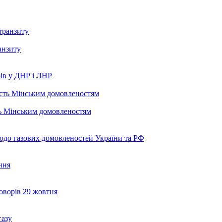
анзиту
ів у ДНР і ЛНР
ть Мінським домовленостям
щодо газових домовленостей України та РФ
ння
говорів 29 жовтня
газу