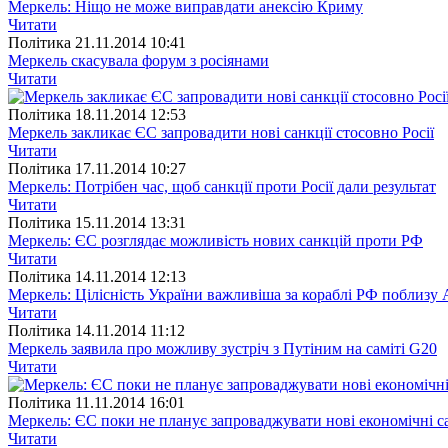
Меркель: Ніщо не може виправдати анексію Криму
Читати
Полiтика
21.11.2014 10:41
Меркель скасувала форум з росіянами
Читати
Полiтика
18.11.2014 12:53
Меркель закликає ЄС запровадити нові санкції стосовно Росії
Читати
Полiтика
17.11.2014 10:27
Меркель: Потрібен час, щоб санкції проти Росії дали результат
Читати
Полiтика
15.11.2014 13:31
Меркель: ЄС розглядає можливість нових санкцій проти РФ
Читати
Полiтика
14.11.2014 12:13
Меркель: Цілісність України важливіша за кораблі РФ поблизу 
Читати
Полiтика
14.11.2014 11:12
Меркель заявила про можливу зустріч з Путіним на саміті G20
Читати
Полiтика
11.11.2014 16:01
Меркель: ЄС поки не планує запроваджувати нові економічні с
Читати