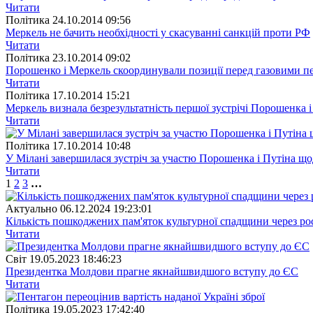
Читати
Полiтика
24.10.2014 09:56
Меркель не бачить необхідності у скасуванні санкцій проти РФ
Читати
Полiтика
23.10.2014 09:02
Порошенко і Меркель скоординували позиції перед газовими п
Читати
Полiтика
17.10.2014 15:21
Меркель визнала безрезультатність першої зустрічі Порошенка і
Читати
Полiтика
17.10.2014 10:48
У Мілані завершилася зустріч за участю Порошенка і Путіна щод
Читати
1
2
3
…
Актуально
06.12.2024 19:23:01
Кількість пошкоджених пам'яток культурної спадщини через рос
Читати
Свiт
19.05.2023 18:46:23
Президентка Молдови прагне якнайшвидшого вступу до ЄС
Читати
Полiтика
19.05.2023 17:42:40