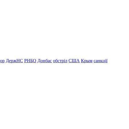
дор
ДержНС
РНБО
Донбас
обстріл
США
Крым
санкції