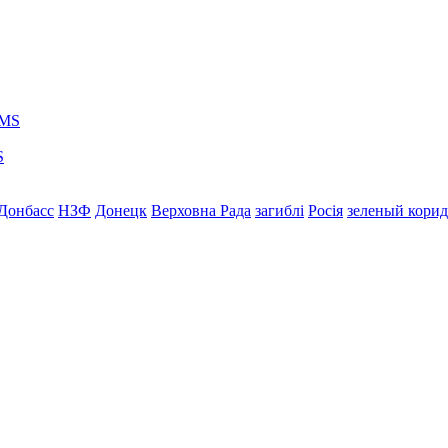
S
Донбасс
НЗФ
Донецк
Верховна Рада
загиблі
Росія
зеленый кори