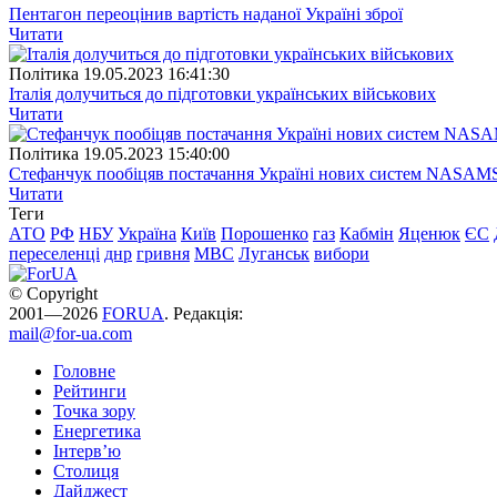
Пентагон переоцінив вартість наданої Україні зброї
Читати
Полiтика
19.05.2023 16:41:30
Італія долучиться до підготовки українських військових
Читати
Полiтика
19.05.2023 15:40:00
Стефанчук пообіцяв постачання Україні нових систем NASAM
Читати
Теги
АТО
РФ
НБУ
Україна
Київ
Порошенко
газ
Кабмін
Яценюк
ЄС
переселенці
днр
гривня
МВС
Луганськ
вибори
© Copyright
2001—2026
FORUA
. Редакція:
mail@for-ua.com
Головне
Рейтинги
Точка зору
Енергетика
Інтерв’ю
Столиця
Дайджест