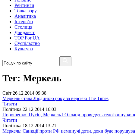
Рейтинги
Точка зору
Аналітика
Інтерв’ю
Столиця
Дайджест
TOP For UA
Суспiльство
Культура
Тег: Меркель
Свiт
26.12.2014 09:38
Меркель стала Людиною року за версією The Times
Читати
Полiтика
22.12.2014 16:03
Порошенко, Путін, Меркель і Олланд проведуть телефонну ко
Читати
Полiтика
18.12.2014 13:21
Меркель: Санкції проти РФ неминучі доти, доки буде порушува