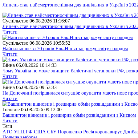
Липень став найсмертоноснішим для цивільних в Україні з 202
Суспiльство
06.08.2026 11:16:07
Липень став найсмертоноснішим для цивільних в Україні з 202
Читати
Суспiльство
06.08.2026 10:55:52
Найсильніше за 70 років Ель-Ніньо загрожує світу голодом
Читати
Війна
06.08.2026 10:14:33
Чому Україна не може знищити балістичні установки РФ, розк
Читати
Війна
06.08.2026 09:53:33
На Донеччині погіршилася ситуація: окупанти мають нове про
Читати
Головне
06.08.2026 09:12:00
Вашингтон відновив і розширив обмін розвідданими з Києвом
Читати
Теги
АТО
УПЦ
РФ
США
СБУ
Порошенко
Росія
коронавирус
Донба
Польша
выборы