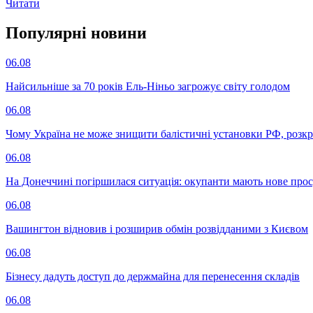
Читати
Популярнi новини
06.08
Найсильніше за 70 років Ель-Ніньо загрожує світу голодом
06.08
Чому Україна не може знищити балістичні установки РФ, розк
06.08
На Донеччині погіршилася ситуація: окупанти мають нове про
06.08
Вашингтон відновив і розширив обмін розвідданими з Києвом
06.08
Бізнесу дадуть доступ до держмайна для перенесення складів
06.08