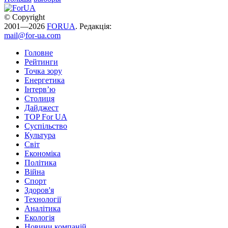
© Copyright
2001—2026
FORUA
. Редакція:
mail@for-ua.com
Головне
Рейтинги
Точка зору
Енергетика
Інтерв’ю
Столиця
Дайджест
TOP For UA
Суспiльство
Культура
Світ
Економіка
Політика
Війна
Спорт
Здоров'я
Технології
Аналітика
Екологія
Новини компаній