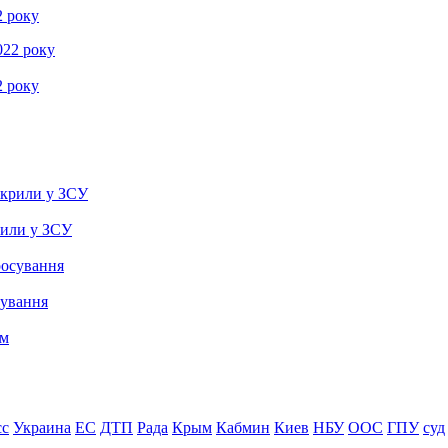
2 року
2 року
рили у ЗСУ
сування
сс
Украина
ЕС
ДТП
Рада
Крым
Кабмин
Киев
НБУ
ООС
ГПУ
суд