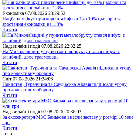
Економіка
07.08.2026 23:29:52
Нацбанк очікує прискорення інфляції до 10% цьогоріч та
зростання економіки на 1,8%
Читати
Надзвичайні події
07.08.2026 22:32:25
На Миколаївщині у пункті металобрухту стався вибух: є
загиблий, двоє травмовані
Читати
Свiт
07.08.2026 21:34:06
Пакистан, Туреччина та Саудівська Аравія підписали угоду
про колективну оборону
Читати
Надзвичайні події
07.08.2026 20:36:03
За екссекретаря МЗС Банькова внесли заставу у розмірі 10 млн
грн
Читати
Теги