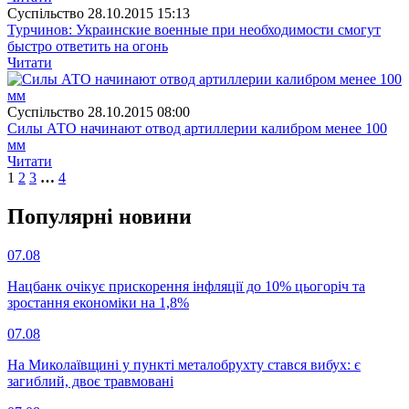
Суспiльство
28.10.2015 15:13
Турчинов: Украинские военные при необходимости смогут
быстро ответить на огонь
Читати
Суспiльство
28.10.2015 08:00
Силы АТО начинают отвод артиллерии калибром менее 100
мм
Читати
1
2
3
…
4
Популярнi новини
07.08
Нацбанк очікує прискорення інфляції до 10% цьогоріч та
зростання економіки на 1,8%
07.08
На Миколаївщині у пункті металобрухту стався вибух: є
загиблий, двоє травмовані