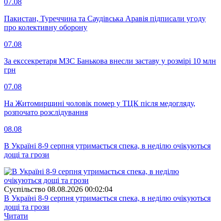
07.08
Пакистан, Туреччина та Саудівська Аравія підписали угоду
про колективну оборону
07.08
За екссекретаря МЗС Банькова внесли заставу у розмірі 10 млн
грн
07.08
На Житомирщині чоловік помер у ТЦК після медогляду,
розпочато розслідування
08.08
В Україні 8-9 серпня утримається спека, в неділю очікуються
дощі та грози
Суспiльство
08.08.2026 00:02:04
В Україні 8-9 серпня утримається спека, в неділю очікуються
дощі та грози
Читати