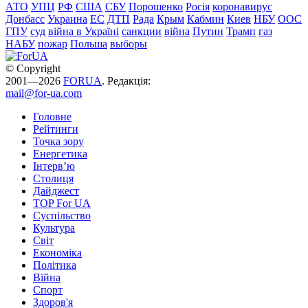
АТО
УПЦ
РФ
США
СБУ
Порошенко
Росія
коронавирус
Донбасс
Украина
ЕС
ДТП
Рада
Крым
Кабмин
Киев
НБУ
ООС
ГПУ
суд
війна в Україні
санкции
війна
Путин
Трамп
газ
НАБУ
пожар
Польша
выборы
© Copyright
2001—2026
FORUA
. Редакція:
mail@for-ua.com
Головне
Рейтинги
Точка зору
Енергетика
Інтерв’ю
Столиця
Дайджест
TOP For UA
Суспiльство
Культура
Світ
Економіка
Політика
Війна
Спорт
Здоров'я