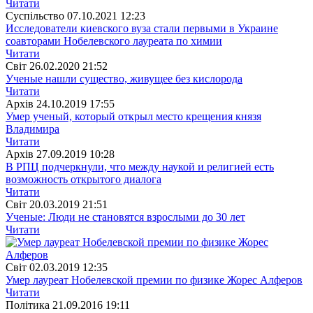
Читати
Суспiльство
07.10.2021 12:23
Исследователи киевского вуза стали первыми в Украине
соавторами Нобелевского лауреата по химии
Читати
Свiт
26.02.2020 21:52
Ученые нашли существо, живущее без кислорода
Читати
Архiв
24.10.2019 17:55
Умер ученый, который открыл место крещения князя
Владимира
Читати
Архiв
27.09.2019 10:28
В РПЦ подчеркнули, что между наукой и религией есть
возможность открытого диалога
Читати
Свiт
20.03.2019 21:51
Ученые: Люди не становятся взрослыми до 30 лет
Читати
Свiт
02.03.2019 12:35
Умер лауреат Нобелевской премии по физике Жорес Алферов
Читати
Полiтика
21.09.2016 19:11