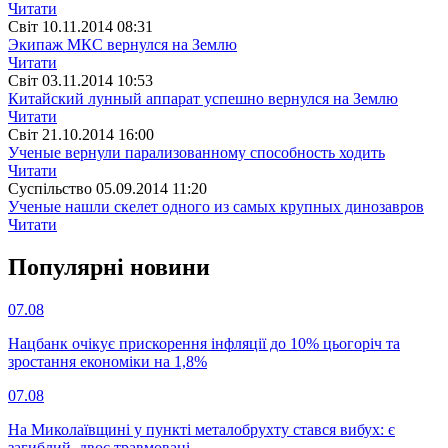
Читати
Свiт
10.11.2014 08:31
Экипаж МКС вернулся на Землю
Читати
Свiт
03.11.2014 10:53
Китайский лунный аппарат успешно вернулся на Землю
Читати
Свiт
21.10.2014 16:00
Ученые вернули парализованному способность ходить
Читати
Суспiльство
05.09.2014 11:20
Ученые нашли скелет одного из самых крупных динозавров
Читати
Популярнi новини
07.08
Нацбанк очікує прискорення інфляції до 10% цьогоріч та
зростання економіки на 1,8%
07.08
На Миколаївщині у пункті металобрухту стався вибух: є
загиблий, двоє травмовані