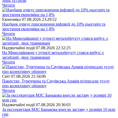
дощі та грози
Читати
Економіка
07.08.2026 23:29:52
Нацбанк очікує прискорення інфляції до 10% цьогоріч та
зростання економіки на 1,8%
Читати
Надзвичайні події
07.08.2026 22:32:25
На Миколаївщині у пункті металобрухту стався вибух: є
загиблий, двоє травмовані
Читати
Свiт
07.08.2026 21:34:06
Пакистан, Туреччина та Саудівська Аравія підписали угоду
про колективну оборону
Читати
Надзвичайні події
07.08.2026 20:36:03
За екссекретаря МЗС Банькова внесли заставу у розмірі 10 млн
грн