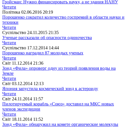
Гройсман: Нужно финансировать науку, а не здания НАНУ
Читати
Полiтика
02.06.2016 20:19
Порошенко сократил количество госпремий в области науки и
техники
Читати
Суспiльство
24.11.2015 21:35
Ученые рассказали об опасности одиночества
Читати
Суспiльство
17.12.2014 14:44
Порошенко наградил 87 молодых ученых
Читати
Свiт
11.12.2014 21:36
Зонд «Фила» опроверг одну из теорий появления воды на
Земле
Читати
Свiт
03.12.2014 12:13
Япония запустила космический зонд к астероиду
Читати
Свiт
24.11.2014 11:57
Пилотируемый корабль «Союз» доставил на МКС новых
членов экспедиции
Читати
Свiт
18.11.2014 11:52
Зонд «Фила» обнаружил на комете органические молекулы