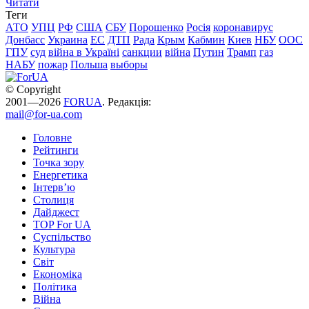
Читати
Теги
АТО
УПЦ
РФ
США
СБУ
Порошенко
Росія
коронавирус
Донбасс
Украина
ЕС
ДТП
Рада
Крым
Кабмин
Киев
НБУ
ООС
ГПУ
суд
війна в Україні
санкции
війна
Путин
Трамп
газ
НАБУ
пожар
Польша
выборы
© Copyright
2001—2026
FORUA
. Редакція:
mail@for-ua.com
Головне
Рейтинги
Точка зору
Енергетика
Інтерв’ю
Столиця
Дайджест
TOP For UA
Суспiльство
Культура
Світ
Економіка
Політика
Війна