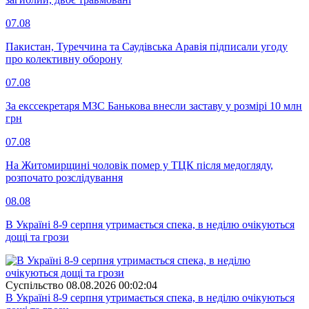
07.08
Пакистан, Туреччина та Саудівська Аравія підписали угоду
про колективну оборону
07.08
За екссекретаря МЗС Банькова внесли заставу у розмірі 10 млн
грн
07.08
На Житомирщині чоловік помер у ТЦК після медогляду,
розпочато розслідування
08.08
В Україні 8-9 серпня утримається спека, в неділю очікуються
дощі та грози
Суспiльство
08.08.2026 00:02:04
В Україні 8-9 серпня утримається спека, в неділю очікуються