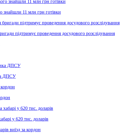
го знайшли 11 млн грн готівки
ригади підтримує проведення досудового розслідування
ика ДПСУ
ордон
барі у 620 тис. доларів