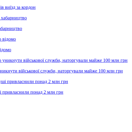
ів виїзд за кордон
абарництво
відомо
икнути військової служби, наторгували майже 100 млн грн
і привласнили понад 2 млн грн