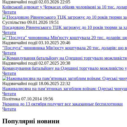
Надзвичайні події
02.03.2026 22:05
Київський адвокат у Черкасах обіцяв чоловікові за 10 тис. долар
Читати
Суспiльство
09.01.2026 19:51
Посадовцю Рівненського ТЦК загрожує до 10 років тюрми за х
Читати
Надзвичайні події
03.10.2025 20:46
"Послуга" чиновника Мін'юсту коштувала 20 тис. доларів: що 
Читати
Надзвичайні події
02.07.2025 20:38
Командування батальйону на Одещині торгувало можливістю ун
Читати
Надзвичайні події
18.06.2025 22:32
Наживалисяна на пам’ятниках загиблим воїнам: Одеські чинуш
Читати
Полiтика
07.10.2014 19:56
Украина до 13 октября получит все заказанные беспилотники
Читати
Популярнi новини