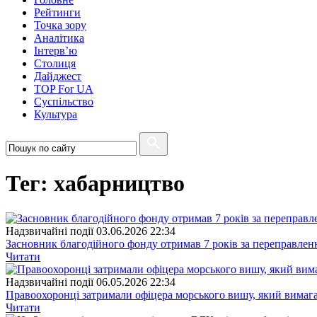
Рейтинги
Точка зору
Аналітика
Інтерв’ю
Столиця
Дайджест
TOP For UA
Суспiльство
Культура
Тег: хабарництво
Надзвичайні події
03.06.2026 22:34
Засновник благодійного фонду отримав 7 років за переправленн
Читати
Надзвичайні події
06.05.2026 22:34
Правоохоронці затримали офіцера морського вишу, який вимага
Читати