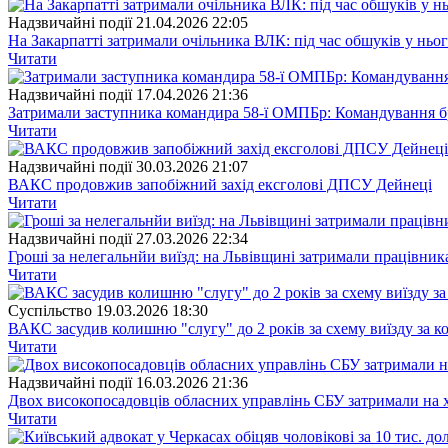
Надзвичайні події
21.04.2026 22:05
На Закарпатті затримали очільника ВЛК: під час обшуків у ньо
Читати
Надзвичайні події
17.04.2026 21:36
Затримали заступника командира 58-ї ОМПБр: Командування б
Читати
Надзвичайні події
30.03.2026 21:07
ВАКС продовжив запобіжний захід ексголові ДПСУ Дейнеці
Читати
Надзвичайні події
27.03.2026 22:34
Гроші за нелегальнйи виїзд: на Львівщині затримали працівн
Читати
Суспiльство
19.03.2026 18:30
ВАКС засудив колишню "слугу" до 2 років за схему виїзду за к
Читати
Надзвичайні події
16.03.2026 21:36
Двох високопосадовців обласних управлінь СБУ затримали на ха
Читати