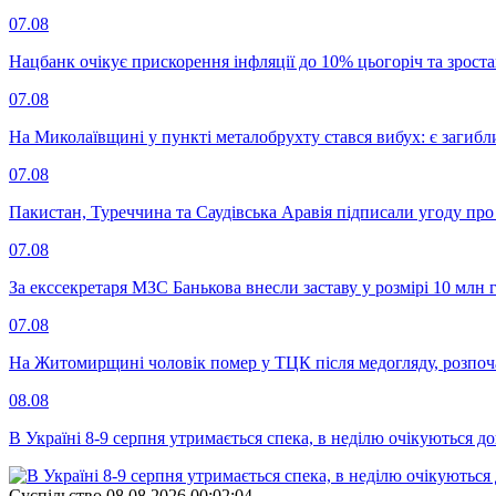
07.08
Нацбанк очікує прискорення інфляції до 10% цьогоріч та зрост
07.08
На Миколаївщині у пункті металобрухту стався вибух: є загибл
07.08
Пакистан, Туреччина та Саудівська Аравія підписали угоду пр
07.08
За екссекретаря МЗС Банькова внесли заставу у розмірі 10 млн 
07.08
На Житомирщині чоловік помер у ТЦК після медогляду, розпоч
08.08
В Україні 8-9 серпня утримається спека, в неділю очікуються до
Суспiльство
08.08.2026 00:02:04