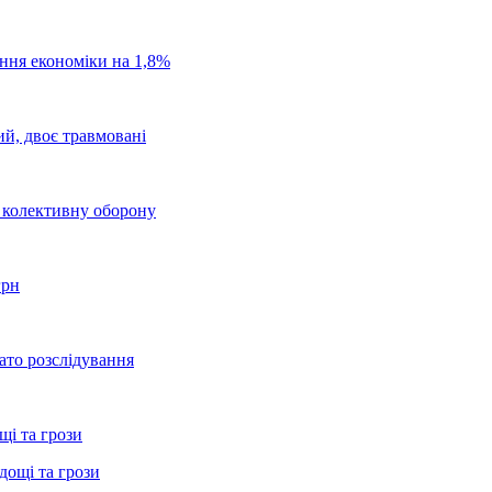
ання економіки на 1,8%
ий, двоє травмовані
о колективну оборону
грн
ато розслідування
щі та грози