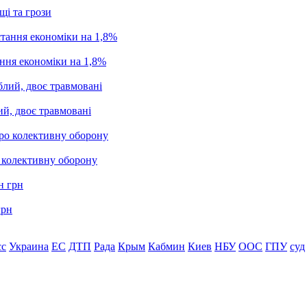
щі та грози
ання економіки на 1,8%
ий, двоє травмовані
о колективну оборону
грн
сс
Украина
ЕС
ДТП
Рада
Крым
Кабмин
Киев
НБУ
ООС
ГПУ
суд