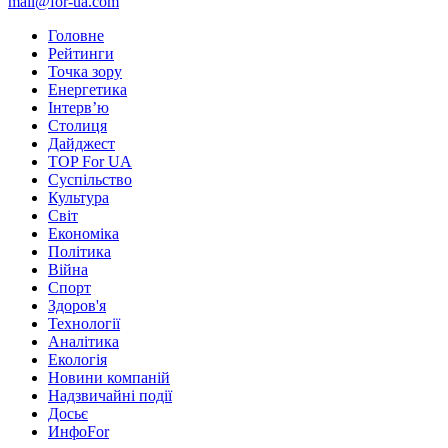
mail@for-ua.com
Головне
Рейтинги
Точка зору
Енергетика
Інтерв’ю
Столиця
Дайджест
TOP For UA
Суспiльство
Культура
Світ
Економіка
Політика
Війна
Спорт
Здоров'я
Технології
Аналітика
Екологія
Новини компаній
Надзвичайні події
Досьє
ИнфоFor