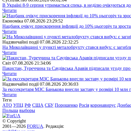
В Україні 8-9 серпня утримається спека, в неділю очікуються до
Читати
Економіка
07.08.2026 23:29:52
Нацбанк очікує прискорення інфляції до 10% цьогоріч та зрост
Читати
Надзвичайні події
07.08.2026 22:32:25
На Миколаївщині у пункті металобрухту стався вибух: є загибл
Читати
Свiт
07.08.2026 21:34:06
Пакистан, Туреччина та Саудівська Аравія підписали угоду пр
Читати
Надзвичайні події
07.08.2026 20:36:03
За екссекретаря МЗС Банькова внесли заставу у розмірі 10 млн 
Читати
Теги
АТО
УПЦ
РФ
США
СБУ
Порошенко
Росія
коронавирус
Донба
Польша
выборы
© Copyright
2001—2026
FORUA
. Редакція: