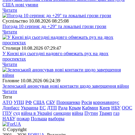
США нові умови
Читати
Суспiльство
10.08.2026 08:25:08
Погода 10 серпня: до +29° та локальні грози грози
Читати
Столиця
10.08.2026 07:29:47
У Києві від сьогодні надовго обмежать рух на двох
проспектах
Читати
Головне
10.08.2026 06:24:39
Зеленський анонсував нові контакти щодо завершення війни
Читати
Теги
АТО
УПЦ
РФ
США
СБУ
Порошенко
Росія
коронавирус
Донбасс
Украина
ЕС
ДТП
Рада
Крым
Кабмин
Киев
НБУ
ООС
ГПУ
суд
війна в Україні
санкции
війна
Путин
Трамп
газ
НАБУ
пожар
Польша
выборы
© Copyright
2001—2026
FORUA
. Редакція: