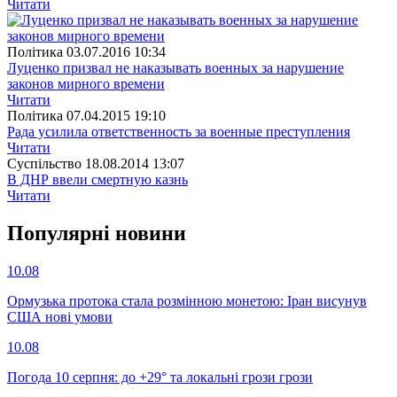
Читати
Полiтика
03.07.2016 10:34
Луценко призвал не наказывать военных за нарушение
законов мирного времени
Читати
Полiтика
07.04.2015 19:10
Рада усилила ответственность за военные преступления
Читати
Суспiльство
18.08.2014 13:07
В ДНР ввели смертную казнь
Читати
Популярнi новини
10.08
Ормузька протока стала розмінною монетою: Іран висунув
США нові умови
10.08
Погода 10 серпня: до +29° та локальні грози грози