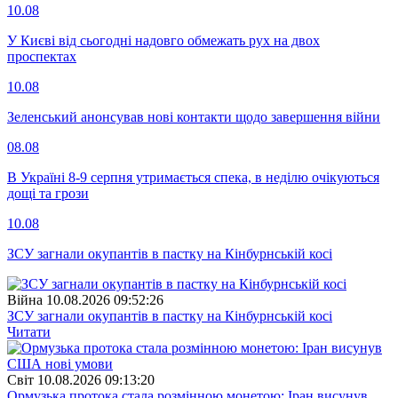
10.08
У Києві від сьогодні надовго обмежать рух на двох
проспектах
10.08
Зеленський анонсував нові контакти щодо завершення війни
08.08
В Україні 8-9 серпня утримається спека, в неділю очікуються
дощі та грози
10.08
ЗСУ загнали окупантів в пастку на Кінбурнській косі
Війна
10.08.2026 09:52:26
ЗСУ загнали окупантів в пастку на Кінбурнській косі
Читати
Свiт
10.08.2026 09:13:20
Ормузька протока стала розмінною монетою: Іран висунув