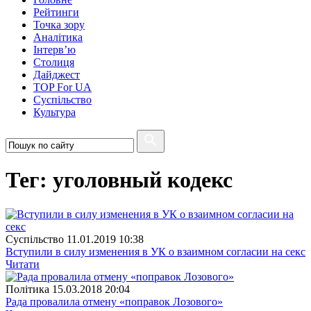
Рейтинги
Точка зору
Аналітика
Інтерв’ю
Столиця
Дайджест
TOP For UA
Суспiльство
Культура
Тег: уголовный кодекс
Суспiльство
11.01.2019 10:38
Вступили в силу изменения в УК о взаимном согласии на секс
Читати
Полiтика
15.03.2018 20:04
Рада провалила отмену «поправок Лозового»