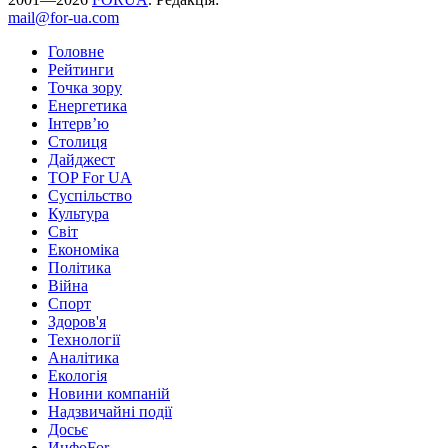
mail@for-ua.com
Головне
Рейтинги
Точка зору
Енергетика
Інтерв’ю
Столиця
Дайджест
TOP For UA
Суспiльство
Культура
Світ
Економіка
Політика
Війна
Спорт
Здоров'я
Технології
Аналітика
Екологія
Новини компаній
Надзвичайні події
Досьє
ИнфоFor