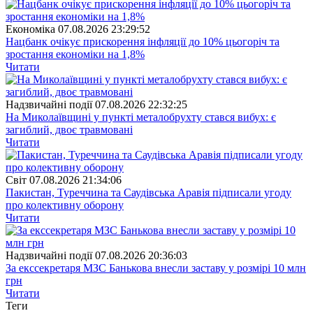
Економіка
07.08.2026 23:29:52
Нацбанк очікує прискорення інфляції до 10% цьогоріч та
зростання економіки на 1,8%
Читати
Надзвичайні події
07.08.2026 22:32:25
На Миколаївщині у пункті металобрухту стався вибух: є
загиблий, двоє травмовані
Читати
Свiт
07.08.2026 21:34:06
Пакистан, Туреччина та Саудівська Аравія підписали угоду
про колективну оборону
Читати
Надзвичайні події
07.08.2026 20:36:03
За екссекретаря МЗС Банькова внесли заставу у розмірі 10 млн
грн
Читати
Теги