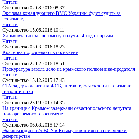
Читати
Суспiльство
02.08.2016 08:37
Экс-зама командующего ВМС Украины будут судить за
госизмену
Читати
Суспiльство
15.06.2016 10:11
Харьковчанин за госизмену получил 4 года тюрьмы
Читати
Суспiльство
03.03.2016 18:23
Краснова подозревают в госизмене
Читати
Суспiльство
22.02.2016 18:51
Прокуратура завела дело на крымского полковника-предателя
Читати
Суспiльство
15.12.2015 17:43
СБУ задержала агента ФСБ, пытавшуюся склонить к измене
пограничника
Читати
Суспiльство
23.09.2015 14:35
На границе с Крымом задержали севастопольского депутата,
подозреваемого в госизмене
Читати
Суспiльство
06.08.2015 17:14
Экс-командира в/ч ВСУ в Крыму обвинили в госизмене и
дезертирстве