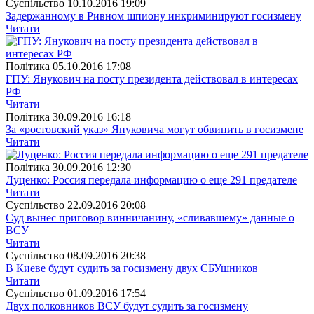
Суспiльство
10.10.2016 19:09
Задержанному в Ривном шпиону инкриминируют госизмену
Читати
Полiтика
05.10.2016 17:08
ГПУ: Янукович на посту президента действовал в интересах
РФ
Читати
Полiтика
30.09.2016 16:18
За «ростовский указ» Януковича могут обвинить в госизмене
Читати
Полiтика
30.09.2016 12:30
Луценко: Россия передала информацию о еще 291 предателе
Читати
Суспiльство
22.09.2016 20:08
Суд вынес приговор винничанину, «сливавшему» данные о
ВСУ
Читати
Суспiльство
08.09.2016 20:38
В Киеве будут судить за госизмену двух СБУшников
Читати
Суспiльство
01.09.2016 17:54
Двух полковников ВСУ будут судить за госизмену