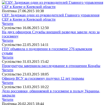
Полiтика
27.06.2015 10:38
СБУ: Задержан один из руководителей Главного управления
СБУ в Киеве и Киевской области
Читати
Суспiльство
16.06.2015 12:50
На двух офицеров Службы внешней разведки завели дело за
госизмену
Читати
Суспiльство
22.05.2015 14:11
ГПУ объявила о подозрении в госизмене 276 крымским
судьям
Читати
Суспiльство
31.03.2015 15:42
Прокуратура завершила расследование в отношении Коцабы
Читати
Суспiльство
23.03.2015 18:05
Офицер ВСУ за госизмену получил 12 лет тюрьмы
Читати
Суспiльство
13.03.2015 10:22
Дело россиянки, обвиняемой в госизмене в пользу Украины,
закрыли
Читати
Полiтика
20.02.2015 18:44