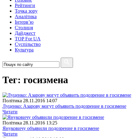
Рейтинги
Точка зору
Аналітика
Інтерв’ю
Столиця
Дайджест
TOP For UA
Суспiльство
Культура
Тег: госизмена
Полiтика
28.11.2016 14:07
Луценко: Азарову могут объявить подозрение в госизмене
Читати
Полiтика
28.11.2016 13:25
Януковичу объявили подозрение в госизмене
Читати