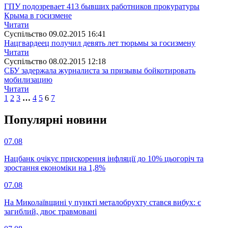
ГПУ подозревает 413 бывших работников прокуратуры
Крыма в госизмене
Читати
Суспiльство
09.02.2015 16:41
Нацгвардеец получил девять лет тюрьмы за госизмену
Читати
Суспiльство
08.02.2015 12:18
СБУ задержала журналиста за призывы бойкотировать
мобилизацию
Читати
1
2
3
…
4
5
6
7
Популярнi новини
07.08
Нацбанк очікує прискорення інфляції до 10% цьогоріч та
зростання економіки на 1,8%
07.08
На Миколаївщині у пункті металобрухту стався вибух: є
загиблий, двоє травмовані