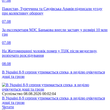
07.08
Пакистан, Туреччина та Саудівська Аравія підписали угоду
про колективну оборону
07.08
За екссекретаря МЗС Банькова внесли заставу у розмірі 10 млн
грн
07.08
На Житомирщині чоловік помер у ТЦК після медогляду,
розпочато розслідування
08.08
В Україні 8-9 серпня утримається спека, в неділю очікуються
дощі та грози
Суспiльство
08.08.2026 00:02:04
В Україні 8-9 серпня утримається спека, в неділю очікуються
дощі та грози
Читати