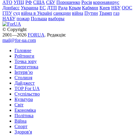
АТО
УПЦ
РФ
США
СБУ
Порошенко
Росія
коронавирус
Донбасс
Украина
ЕС
ДТП
Рада
Крым
Кабмин
Киев
НБУ
ООС
ГПУ
суд
війна в Україні
санкции
війна
Путин
Трамп
газ
НАБУ
пожар
Польша
выборы
© Copyright
2001—2026
FORUA
. Редакція:
mail@for-ua.com
Головне
Рейтинги
Точка зору
Енергетика
Інтерв’ю
Столиця
Дайджест
TOP For UA
Суспiльство
Культура
Світ
Економіка
Політика
Війна
Спорт
Здоров'я