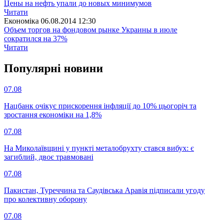
Цены на нефть упали до новых минимумов
Читати
Економіка
06.08.2014 12:30
Объем торгов на фондовом рынке Украины в июле
сократился на 37%
Читати
Популярнi новини
07.08
Нацбанк очікує прискорення інфляції до 10% цьогоріч та
зростання економіки на 1,8%
07.08
На Миколаївщині у пункті металобрухту стався вибух: є
загиблий, двоє травмовані
07.08
Пакистан, Туреччина та Саудівська Аравія підписали угоду
про колективну оборону
07.08