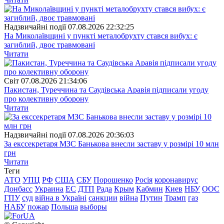
Надзвичайні події
07.08.2026 22:32:25
На Миколаївщині у пункті металобрухту стався вибух: є
загиблий, двоє травмовані
Читати
Свiт
07.08.2026 21:34:06
Пакистан, Туреччина та Саудівська Аравія підписали угоду
про колективну оборону
Читати
Надзвичайні події
07.08.2026 20:36:03
За екссекретаря МЗС Банькова внесли заставу у розмірі 10 млн
грн
Читати
Теги
АТО
УПЦ
РФ
США
СБУ
Порошенко
Росія
коронавирус
Донбасс
Украина
ЕС
ДТП
Рада
Крым
Кабмин
Киев
НБУ
ООС
ГПУ
суд
війна в Україні
санкции
війна
Путин
Трамп
газ
НАБУ
пожар
Польша
выборы