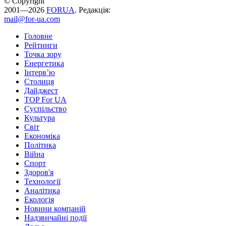
© Copyright
2001—2026
FORUA
. Редакція:
mail@for-ua.com
Головне
Рейтинги
Точка зору
Енергетика
Інтерв’ю
Столиця
Дайджест
TOP For UA
Суспiльство
Культура
Світ
Економіка
Політика
Війна
Спорт
Здоров'я
Технології
Аналітика
Екологія
Новини компаній
Надзвичайні події