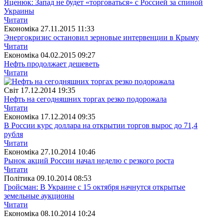
Яценюк: Запад не будет «торговаться» с Россией за спиной
Украины
Читати
Економіка
27.11.2015 11:33
Энергокризис остановил зерновые интервенции в Крыму
Читати
Економіка
04.02.2015 09:27
Нефть продолжает дешеветь
Читати
Свiт
17.12.2014 19:35
Нефть на сегодняшних торгах резко подорожала
Читати
Економіка
17.12.2014 09:35
В России курс доллара на открытии торгов вырос до 71,4
рубля
Читати
Економіка
27.10.2014 10:46
Рынок акций России начал неделю с резкого роста
Читати
Полiтика
09.10.2014 08:53
Гройсман: В Украине с 15 октября начнутся открытые
земельные аукционы
Читати
Економіка
08.10.2014 10:24