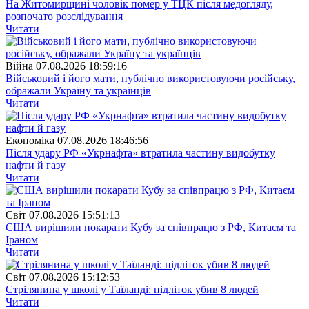
На Житомирщині чоловік помер у ТЦК після медогляду,
розпочато розслідування
Читати
Війна
07.08.2026 18:59:16
Військовий і його мати, публічно використовуючи російську,
ображали Україну та українців
Читати
Економіка
07.08.2026 18:46:56
Після удару РФ «Укрнафта» втратила частину видобутку
нафти й газу
Читати
Свiт
07.08.2026 15:51:13
США вирішили покарати Кубу за співпрацю з РФ, Китаєм та
Іраном
Читати
Свiт
07.08.2026 15:12:53
Стрілянина у школі у Таїланді: підліток убив 8 людей
Читати