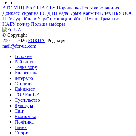
Теги
АТО
УПЦ
РФ
США
СБУ
Порошенко
Росія
коронавирус
Донбасс
Украина
ЕС
ДТП
Рада
Крым
Кабмин
Киев
НБУ
ООС
ГПУ
суд
війна в Україні
санкции
війна
Путин
Трамп
газ
НАБУ
пожар
Польша
выборы
© Copyright
2001—2026
FORUA
. Редакція:
mail@for-ua.com
Головне
Рейтинги
Точка зору
Енергетика
Інтерв’ю
Столиця
Дайджест
TOP For UA
Суспiльство
Культура
Світ
Економіка
Політика
Війна
Спорт