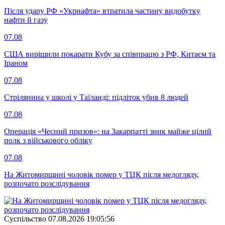
Після удару РФ «Укрнафта» втратила частину видобутку
нафти й газу
07.08
США вирішили покарати Кубу за співпрацю з РФ, Китаєм та
Іраном
07.08
Стрілянина у школі у Таїланді: підліток убив 8 людей
07.08
Операція «Чесний призов»: на Закарпатті зник майже цілий
полк з військового обліку
07.08
На Житомирщині чоловік помер у ТЦК після медогляду,
розпочато розслідування
Суспiльство
07.08.2026 19:05:56