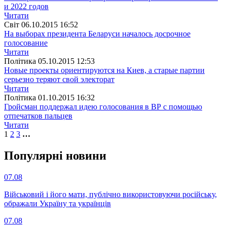
и 2022 годов
Читати
Свiт
06.10.2015 16:52
На выборах президента Беларуси началось досрочное
голосование
Читати
Полiтика
05.10.2015 12:53
Новые проекты ориентируются на Киев, а старые партии
серьезно теряют свой электорат
Читати
Полiтика
01.10.2015 16:32
Гройсман поддержал идею голосования в ВР с помощью
отпечатков пальцев
Читати
1
2
3
…
Популярнi новини
07.08
Військовий і його мати, публічно використовуючи російську,
ображали Україну та українців
07.08