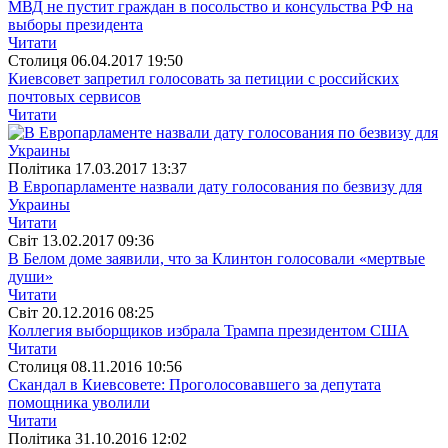
МВД не пустит граждан в посольство и консульства РФ на
выборы президента
Читати
Столиця
06.04.2017 19:50
Киевсовет запретил голосовать за петиции с российских
почтовых сервисов
Читати
Полiтика
17.03.2017 13:37
В Европарламенте назвали дату голосования по безвизу для
Украины
Читати
Свiт
13.02.2017 09:36
В Белом доме заявили, что за Клинтон голосовали «мертвые
души»
Читати
Свiт
20.12.2016 08:25
Коллегия выборщиков избрала Трампа президентом США
Читати
Столиця
08.11.2016 10:56
Скандал в Киевсовете: Проголосовавшего за депутата
помощника уволили
Читати
Полiтика
31.10.2016 12:02