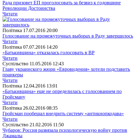
Рада призовет ЕП проголосовать за безвиз к годовщине
Революции Достоинства
Читати
Полiтика
17.07.2016 20:00
Голосование на промежуточных выборах в Раду завершилось
Читати
Полiтика
07.07.2016 14:20
«Батькивщина» отказалась голосовать в ВР
Читати
Суспiльство
11.05.2016 12:43
Главу украинского жюри «Евровидения» хотели подставить
пранкеры
Читати
Полiтика
12.04.2016 13:01
«Батькивщина» еще не определилась с голосованием по
Гройсману
Читати
Полiтика
26.02.2016 08:35
Гройсман пообещал внедрить систему «антикнопкодава»
Читати
Суспiльство
21.02.2016 11:50
Чубаров: Россия развязала психологическую войну против
Джамалы