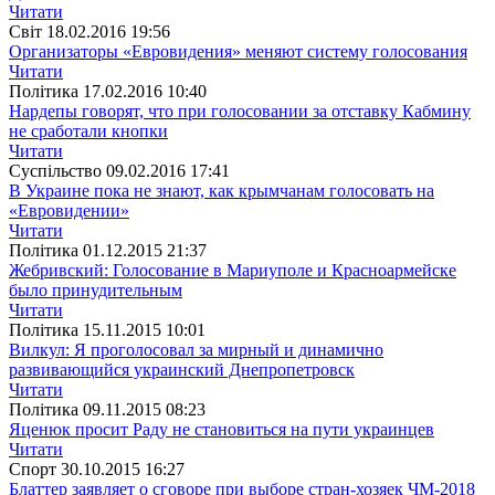
Читати
Свiт
18.02.2016 19:56
Организаторы «Евровидения» меняют систему голосования
Читати
Полiтика
17.02.2016 10:40
Нардепы говорят, что при голосовании за отставку Кабмину
не сработали кнопки
Читати
Суспiльство
09.02.2016 17:41
В Украине пока не знают, как крымчанам голосовать на
«Евровидении»
Читати
Полiтика
01.12.2015 21:37
Жебривский: Голосование в Мариуполе и Красноармейске
было принудительным
Читати
Полiтика
15.11.2015 10:01
Вилкул: Я проголосовал за мирный и динамично
развивающийся украинский Днепропетровск
Читати
Полiтика
09.11.2015 08:23
Яценюк просит Раду не становиться на пути украинцев
Читати
Спорт
30.10.2015 16:27
Блаттер заявляет о сговоре при выборе стран-хозяек ЧМ-2018