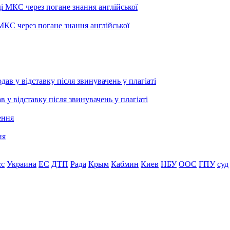
МКС через погане знання англійської
 відставку після звинувачень у плагіаті
ня
сс
Украина
ЕС
ДТП
Рада
Крым
Кабмин
Киев
НБУ
ООС
ГПУ
суд