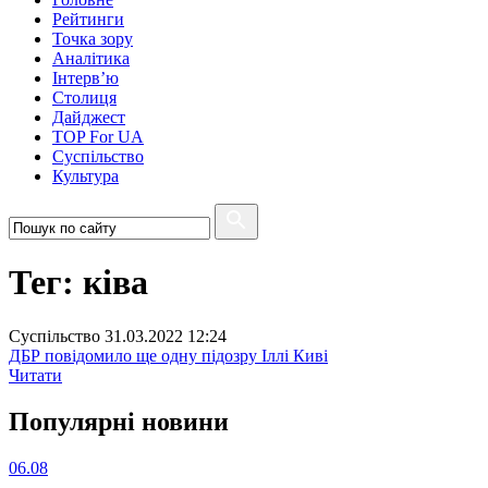
Рейтинги
Точка зору
Аналітика
Інтерв’ю
Столиця
Дайджест
TOP For UA
Суспiльство
Культура
Тег: ківа
Суспiльство
31.03.2022 12:24
ДБР повідомило ще одну підозру Іллі Киві
Читати
Популярнi новини
06.08