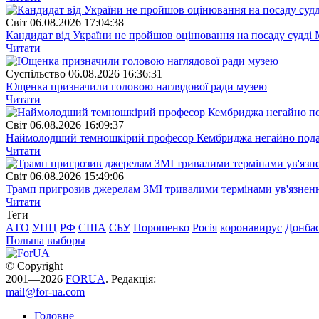
Свiт
06.08.2026 17:04:38
Кандидат від України не пройшов оцінювання на посаду судді 
Читати
Суспiльство
06.08.2026 16:36:31
Ющенка призначили головою наглядової ради музею
Читати
Свiт
06.08.2026 16:09:37
Наймолодший темношкірий професор Кембриджа негайно подав у
Читати
Свiт
06.08.2026 15:49:06
Трамп пригрозив джерелам ЗМІ тривалими термінами ув'язнен
Читати
Теги
АТО
УПЦ
РФ
США
СБУ
Порошенко
Росія
коронавирус
Донба
Польша
выборы
© Copyright
2001—2026
FORUA
. Редакція:
mail@for-ua.com
Головне