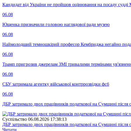
Кандидат від України не пройшов оцінювання на посаду судді 
06.08
Ющенка призначили головою наглядової ради музею
06.08
Наймолодший темношкірий професор Кембриджа негайно подав у
06.08
Трамп пригрозив джерелам ЗМІ тривалими термінами ув'язнен
06.08
СБУ затримала агентку військової контррозвідки фсб
06.08
ДБР затримало двох працівників податкової на Сумщині після 
Суспiльство
06.08.2026 17:38:13
ДБР затримало двох працівників податкової на Сумщині після 
Читати