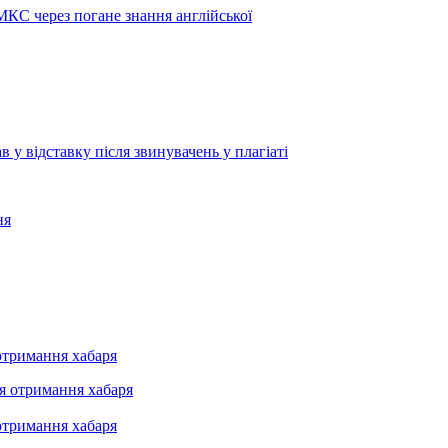
МКС через погане знання англійської
 відставку після звинувачень у плагіаті
ня
отримання хабаря
отримання хабаря