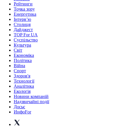
Рейтинги
Точка зору
Енергетика
Інтерв’ю
Столиця
Дайджест
TOP For UA
Суспiльство
Культура
Світ
Економіка
Політика
Війна
Спорт
Здоров'я
Технології
Аналітика
Екологія
Новини компаній
Надзвичайні події
Досьє
ИнфоFor