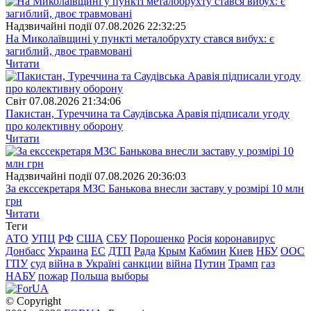
Надзвичайні події
07.08.2026 22:32:25
На Миколаївщині у пункті металобрухту стався вибух: є
загиблий, двоє травмовані
Читати
Свiт
07.08.2026 21:34:06
Пакистан, Туреччина та Саудівська Аравія підписали угоду
про колективну оборону
Читати
Надзвичайні події
07.08.2026 20:36:03
За екссекретаря МЗС Банькова внесли заставу у розмірі 10 млн
грн
Читати
Теги
АТО
УПЦ
РФ
США
СБУ
Порошенко
Росія
коронавирус
Донбасс
Украина
ЕС
ДТП
Рада
Крым
Кабмин
Киев
НБУ
ООС
ГПУ
суд
війна в Україні
санкции
війна
Путин
Трамп
газ
НАБУ
пожар
Польша
выборы
© Copyright