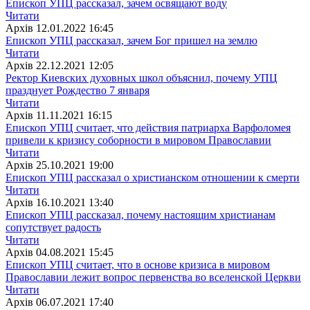
Епископ УПЦ рассказал, зачем освящают воду
Читати
Архiв
12.01.2022 16:45
Епископ УПЦ рассказал, зачем Бог пришел на землю
Читати
Архiв
22.12.2021 12:05
Ректор Киевских духовных школ объяснил, почему УПЦ
празднует Рождество 7 января
Читати
Архiв
11.11.2021 16:15
Епископ УПЦ считает, что действия патриарха Варфоломея
привели к кризису соборности в мировом Православии
Читати
Архiв
25.10.2021 19:00
Епископ УПЦ рассказал о христианском отношении к смерти
Читати
Архiв
16.10.2021 13:40
Епископ УПЦ рассказал, почему настоящим христианам
сопутствует радость
Читати
Архiв
04.08.2021 15:45
Епископ УПЦ считает, что в основе кризиса в мировом
Православии лежит вопрос первенства во вселенской Церкви
Читати
Архiв
06.07.2021 17:40