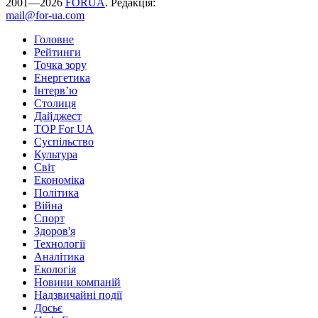
2001—2026
FORUA
. Редакція:
mail@for-ua.com
Головне
Рейтинги
Точка зору
Енергетика
Інтерв’ю
Столиця
Дайджест
TOP For UA
Суспiльство
Культура
Світ
Економіка
Політика
Війна
Спорт
Здоров'я
Технології
Аналітика
Екологія
Новини компаній
Надзвичайні події
Досьє