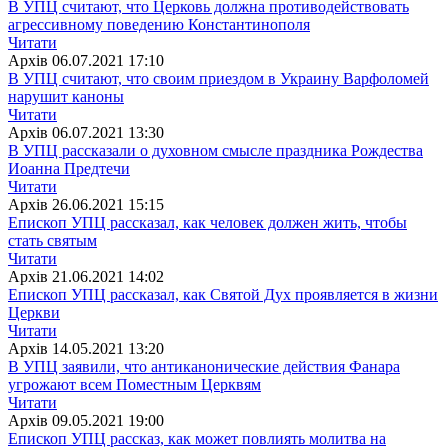
В УПЦ считают, что Церковь должна противодействовать
агрессивному поведению Константинополя
Читати
Архiв
06.07.2021 17:10
В УПЦ считают, что своим приездом в Украину Варфоломей
нарушит каноны
Читати
Архiв
06.07.2021 13:30
В УПЦ рассказали о духовном смысле праздника Рождества
Иоанна Предтечи
Читати
Архiв
26.06.2021 15:15
Епископ УПЦ рассказал, как человек должен жить, чтобы
стать святым
Читати
Архiв
21.06.2021 14:02
Епископ УПЦ рассказал, как Святой Дух проявляется в жизни
Церкви
Читати
Архiв
14.05.2021 13:20
В УПЦ заявили, что антиканонические действия Фанара
угрожают всем Поместным Церквям
Читати
Архiв
09.05.2021 19:00
Епископ УПЦ рассказ, как может повлиять молитва на