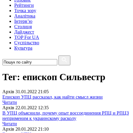
Рейтинги
Точка зору
Аналітика
Інтерв’ю
Столиця
Дайджест
TOP For UA
Суспiльство
Культура
Тег: епископ Сильвестр
Архiв
31.01.2022 21:05
Епископ УПЦ рассказал, как найти смысл жизни
Читати
Архiв
22.01.2022 12:35
В УПЦ объяснили, почему опыт воссоединения РПЦ и РПЦЗ
неприменим к украинскому расколу
Читати
Архiв
20.01.2022 21:10