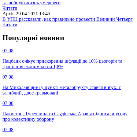
загробную жизнь умершего
Читати
Архiв
29.04.2021 13:45
В УПЦ рассказали, как правильно провести Великий Четверг
Читати
Популярнi новини
07.08
Нацбанк очікує прискорення інфляції до 10% цьогоріч та
зростання економіки на 1,8%
07.08
На Миколаївщині у пункті металобрухту стався вибух: є
загиблий, двоє травмовані
07.08
Пакистан, Туреччина та Саудівська Аравія підписали угоду
про колективну оборону
07.08