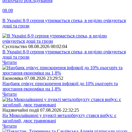
розпочато розслідування
08.08
В Україні 8-9 серпня утримається спека, в неділю очікуються
дощі та грози
Суспiльство
08.08.2026 00:02:04
В Україні 8-9 серпня утримається спека, в неділю очікуються
дощі та грози
Читати
Економіка
07.08.2026 23:29:52
Нацбанк очікує прискорення інфляції до 10% цьогоріч та
зростання економіки на 1,8%
Читати
Надзвичайні події
07.08.2026 22:32:25
На Миколаївщині у пункті металобрухту стався вибух: є
загиблий, двоє травмовані
Читати