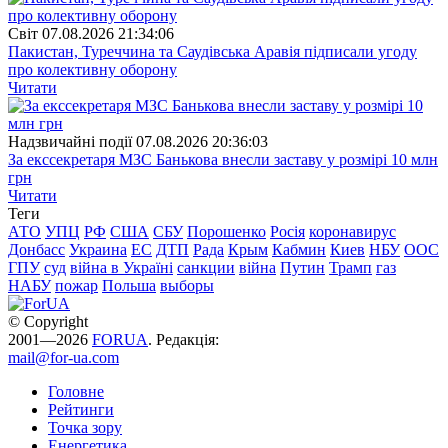
Свiт
07.08.2026 21:34:06
Пакистан, Туреччина та Саудівська Аравія підписали угоду
про колективну оборону
Читати
Надзвичайні події
07.08.2026 20:36:03
За екссекретаря МЗС Банькова внесли заставу у розмірі 10 млн
грн
Читати
Теги
АТО
УПЦ
РФ
США
СБУ
Порошенко
Росія
коронавирус
Донбасс
Украина
ЕС
ДТП
Рада
Крым
Кабмин
Киев
НБУ
ООС
ГПУ
суд
війна в Україні
санкции
війна
Путин
Трамп
газ
НАБУ
пожар
Польша
выборы
© Copyright
2001—2026
FORUA
. Редакція:
mail@for-ua.com
Головне
Рейтинги
Точка зору
Енергетика