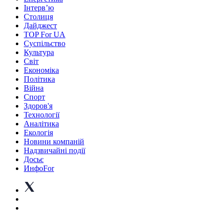
Інтерв’ю
Столиця
Дайджест
TOP For UA
Суспiльство
Культура
Світ
Економіка
Політика
Війна
Спорт
Здоров'я
Технології
Аналітика
Екологія
Новини компаній
Надзвичайні події
Досьє
ИнфоFor