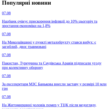
Популярнi новини
07.08
Нацбанк очікує прискорення інфляції до 10% цьогоріч та
зростання економіки на 1,8%
07.08
На Миколаївщині у пункті металобрухту стався вибух: є
загиблий, двоє травмовані
07.08
Пакистан, Туреччина та Саудівська Аравія підписали угоду
про колективну оборону
07.08
За екссекретаря МЗС Банькова внесли заставу у розмірі 10 млн
грн
07.08
На Житомирщині чоловік помер у ТЦК після медогляду,