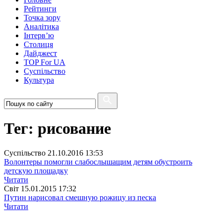
Рейтинги
Точка зору
Аналітика
Інтерв’ю
Столиця
Дайджест
TOP For UA
Суспiльство
Культура
Тег: рисование
Суспiльство
21.10.2016 13:53
Волонтеры помогли слабослышащим детям обустроить
детскую площадку
Читати
Свiт
15.01.2015 17:32
Путин нарисовал смешную рожицу из песка
Читати