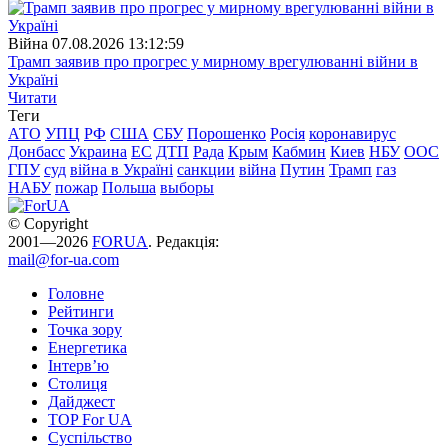
Війна
07.08.2026 13:12:59
Трамп заявив про прогрес у мирному врегулюванні війни в
Україні
Читати
Теги
АТО
УПЦ
РФ
США
СБУ
Порошенко
Росія
коронавирус
Донбасс
Украина
ЕС
ДТП
Рада
Крым
Кабмин
Киев
НБУ
ООС
ГПУ
суд
війна в Україні
санкции
війна
Путин
Трамп
газ
НАБУ
пожар
Польша
выборы
© Copyright
2001—2026
FORUA
. Редакція:
mail@for-ua.com
Головне
Рейтинги
Точка зору
Енергетика
Інтерв’ю
Столиця
Дайджест
TOP For UA
Суспiльство