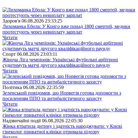
Здоров'я
06.08.2026 23:33:25
Лихоманка Ебола: У Конго вже понад 1800 смертей, медики
протестують через невиплату зарплат
Читати
Спорт
06.08.2026 23:03:11
Жіноча Ліга чемпіонів: Українські футбольні арбітрині
судитимуть матчі другого кваліфікаційного раунду
Читати
Полiтика
06.08.2026 22:35:59
Зеленський повідомив, що Норвегія готова допомогти з
посиленням ППО та антибалістичного захисту
Читати
Надзвичайні події
06.08.2026 22:05:30
Жінка втратила дитину і здатність народжувати: у Києві
гінеколог приватної клініки отримала підозру
Читати