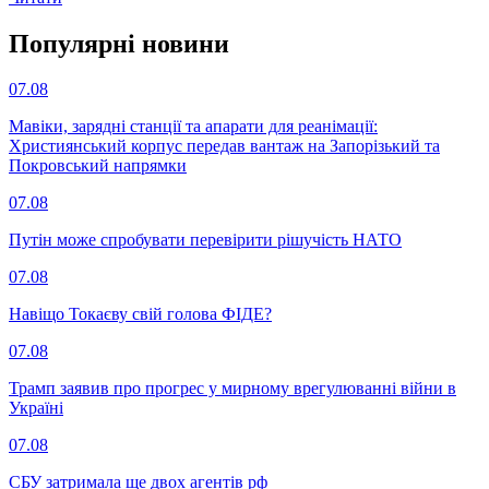
Популярнi новини
07.08
Мавіки, зарядні станції та апарати для реанімації:
Християнський корпус передав вантаж на Запорізький та
Покровський напрямки
07.08
Путін може спробувати перевірити рішучість НАТО
07.08
Навіщо Токаєву свій голова ФІДЕ?
07.08
Трамп заявив про прогрес у мирному врегулюванні війни в
Україні
07.08
СБУ затримала ще двох агентів рф