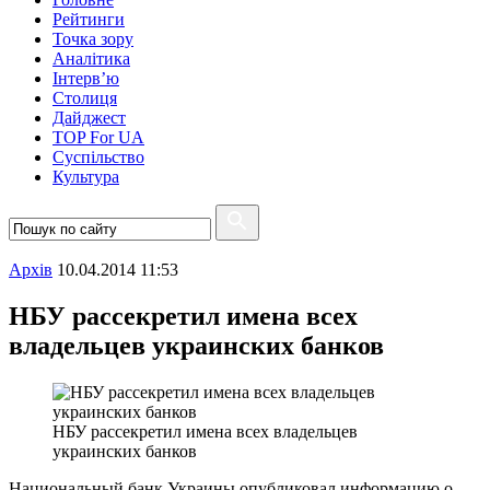
Рейтинги
Точка зору
Аналітика
Інтерв’ю
Столиця
Дайджест
TOP For UA
Суспiльство
Культура
Архiв
10.04.2014 11:53
НБУ рассекретил имена всех
владельцев украинских банков
НБУ рассекретил имена всех владельцев
украинских банков
Национальный банк Украины опубликовал информацию о