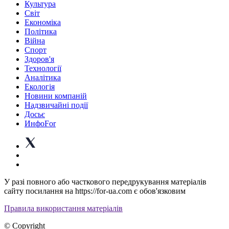
Культура
Світ
Економіка
Політика
Війна
Спорт
Здоров'я
Технології
Аналітика
Екологія
Новини компаній
Надзвичайні події
Досьє
ИнфоFor
У разі повного або часткового передрукування матеріалів
сайту посилання на https://for-ua.com є обов'язковим
Правила використання матеріалів
© Copyright