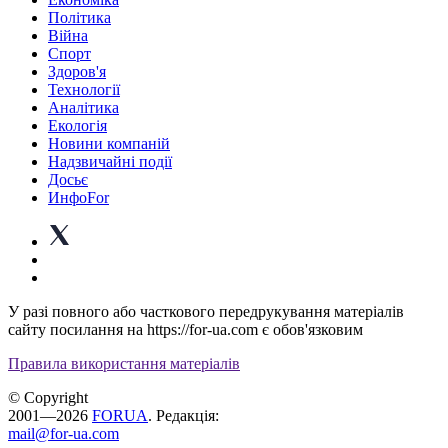
Політика
Війна
Спорт
Здоров'я
Технології
Аналітика
Екологія
Новини компаній
Надзвичайні події
Досьє
ИнфоFor
У разі повного або часткового передрукування матеріалів
сайту посилання на https://for-ua.com є обов'язковим
Правила використання матеріалів
© Copyright
2001—2026
FORUA
. Редакція:
mail@for-ua.com