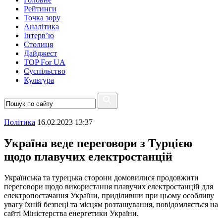
Рейтинги
Точка зору
Аналітика
Інтерв’ю
Столиця
Дайджест
TOP For UA
Суспiльство
Культура
Полiтика
16.02.2023 13:37
Україна веде переговори з Турцією
щодо плавучих електростанцій
Українська та турецька сторони домовилися продовжити
переговори щодо використання плавучих електростанцій для
електропостачання України, приділивши при цьому особливу
увагу їхній безпеці та місцям розташування, повідомляється на
сайті Міністерства енергетики України.