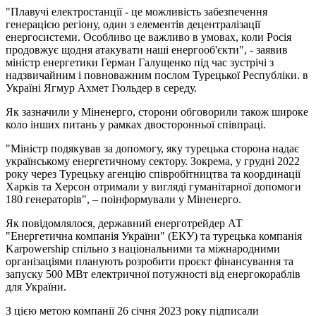
"Плавучі електростанції - це можливість забезпечення
генерацією регіону, один з елементів децентралізації
енергосистеми. Особливо це важливо в умовах, коли Росія
продовжує щодня атакувати наші енергооб'єкти", - заявив
міністр енергетики Герман Галущенко під час зустрічі з
надзвичайним і повноважним послом Турецької Республіки. в
Україні Ягмур Ахмет Гюльдер в середу.
Як зазначили у Міненерго, сторони обговорили також широке
коло інших питань у рамках двосторонньої співпраці.
"Міністр подякував за допомогу, яку турецька сторона надає
українському енергетичному сектору. Зокрема, у грудні 2022
року через Турецьку агенцію співробітництва та координації
Харків та Херсон отримали у вигляді гуманітарної допомоги
180 генераторів", – поінформували у Міненерго.
Як повідомлялося, державний енерготрейдер АТ
"Енергетична компанія України" (ЕКУ) та турецька компанія
Karpowership спільно з національними та міжнародними
організаціями планують розробити проєкт фінансування та
запуску 500 МВт електричної потужності від енергокораблів
для України.
З цією метою компанії 26 січня 2023 року підписали