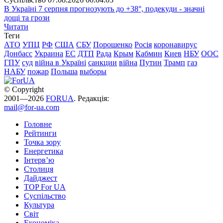
В Україні 7 серпня прогнозують до +38°, подекуди - значні
дощі та грози
Читати
Теги
АТО
УПЦ
РФ
США
СБУ
Порошенко
Росія
коронавирус
Донбасс
Украина
ЕС
ДТП
Рада
Крым
Кабмин
Киев
НБУ
ООС
ГПУ
суд
війна в Україні
санкции
війна
Путин
Трамп
газ
НАБУ
пожар
Польша
выборы
© Copyright
2001—2026
FORUA
. Редакція:
mail@for-ua.com
Головне
Рейтинги
Точка зору
Енергетика
Інтерв’ю
Столиця
Дайджест
TOP For UA
Суспiльство
Культура
Світ
Економіка