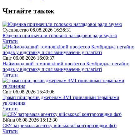
Читайте також
Суспiльство
06.08.2026 16:36:31
Ющенка призначили головою наглядової ради музею
Читати
Свiт
06.08.2026 16:09:37
Наймолодший темношкірий професор Кембриджа негайно
подав у відставку після звинувачень у плагіаті
Читати
Свiт
06.08.2026 15:49:06
Трамп пригрозив джерелам ЗМІ тривалими термінами
ув'язнення
Читати
Війна
06.08.2026 15:12:30
СБУ затримала агентку військової контррозвідки фсб
Читати