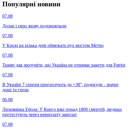
Популярнi новини
07.08
Долар і євро знову подорожчали
07.08
У Києві на кілька днів обмежать рух мостом Метро
07.08
Трамп дав зрозуміти, що Україна не отримає ракети для Patriot
07.08
В Україні 7 серпня прогнозують до +38°, подекуди - значні
дощі та грози
06.08
Лихоманка Ебола: У Конго вже понад 1800 смертей, медики
протестують через невиплату зарплат
07.08