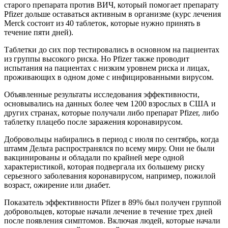
старого препарата против ВИЧ, который помогает препарату
Pfizer дольше оставаться активным в организме (курс лечения
Merck состоит из 40 таблеток, которые нужно принять в
течение пяти дней).
Таблетки до сих пор тестировались в основном на пациентах
из группы высокого риска. Но Pfizer также проводит
испытания на пациентах с низким уровнем риска и лицах,
проживающих в одном доме с инфицированными вирусом.
Объявленные результаты исследования эффективности,
основывались на данных более чем 1200 взрослых в США и ​
других странах, которые получали либо препарат Pfizer, либо
таблетку плацебо после заражения коронавирусом.
Добровольцы набирались в период с июля по сентябрь, когда
штамм Дельта распространялся по всему миру. Они не были
вакцинированы и обладали по крайней мере одной
характеристикой, которая подвергала их большему риску
серьезного заболевания коронавирусом, например, пожилой
возраст, ожирение или диабет.
Показатель эффективности Pfizer в 89% был получен группой
добровольцев, которые начали лечение в течение трех дней
после появления симптомов. Включая людей, которые начали