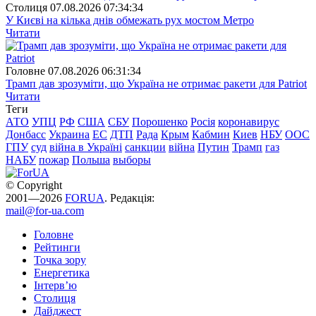
Столиця
07.08.2026 07:34:34
У Києві на кілька днів обмежать рух мостом Метро
Читати
Головне
07.08.2026 06:31:34
Трамп дав зрозуміти, що Україна не отримає ракети для Patriot
Читати
Теги
АТО
УПЦ
РФ
США
СБУ
Порошенко
Росія
коронавирус
Донбасс
Украина
ЕС
ДТП
Рада
Крым
Кабмин
Киев
НБУ
ООС
ГПУ
суд
війна в Україні
санкции
війна
Путин
Трамп
газ
НАБУ
пожар
Польша
выборы
© Copyright
2001—2026
FORUA
. Редакція:
mail@for-ua.com
Головне
Рейтинги
Точка зору
Енергетика
Інтерв’ю
Столиця
Дайджест