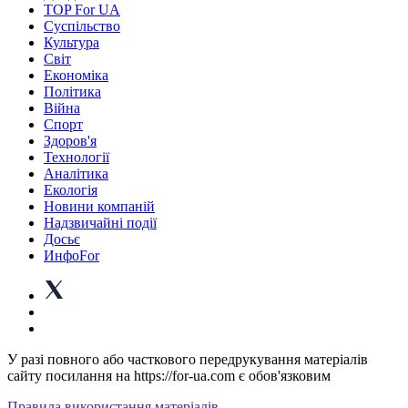
TOP For UA
Суспiльство
Культура
Світ
Економіка
Політика
Війна
Спорт
Здоров'я
Технології
Аналітика
Екологія
Новини компаній
Надзвичайні події
Досьє
ИнфоFor
У разі повного або часткового передрукування матеріалів
сайту посилання на https://for-ua.com є обов'язковим
Правила використання матеріалів