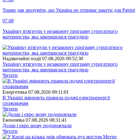
Трамп дав зрозуміти, що Україна не отримає ракети для Patriot
07.08
Українку втягнули у незаконну програму сурогатного
материнства, яка завершилася трагедією
Надзвичайні події
07.08.2026 09:52:30
Українку втягнули у незаконну програму сурогатного
материнства, яка завершилася трагедією
Читати
Енергетика
07.08.2026 09:11:01
В Україні змінюють правила подачі електроенергії
споживачам
Читати
Економіка
07.08.2026 08:31:41
Долар і євро знову подорожчали
Читати