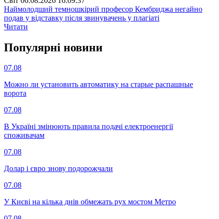
Свiт
06.08.2026 16:09:37
Наймолодший темношкірий професор Кембриджа негайно
подав у відставку після звинувачень у плагіаті
Читати
Популярнi новини
07.08
Можно ли установить автоматику на старые распашные
ворота
07.08
В Україні змінюють правила подачі електроенергії
споживачам
07.08
Долар і євро знову подорожчали
07.08
У Києві на кілька днів обмежать рух мостом Метро
07.08