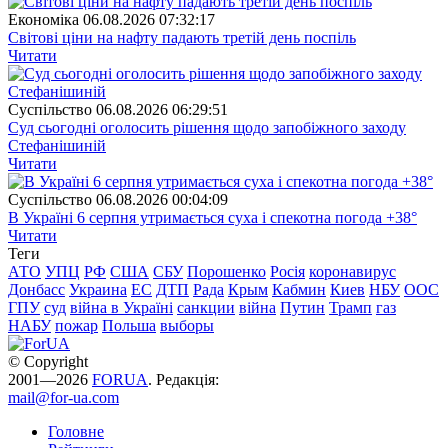
Економіка
06.08.2026 07:32:17
Світові ціни на нафту падають третій день поспіль
Читати
Суспiльство
06.08.2026 06:29:51
Суд сьогодні оголосить рішення щодо запобіжного заходу
Стефанішиній
Читати
Суспiльство
06.08.2026 00:04:09
В Україні 6 серпня утримається суха і спекотна погода +38°
Читати
Теги
АТО
УПЦ
РФ
США
СБУ
Порошенко
Росія
коронавирус
Донбасс
Украина
ЕС
ДТП
Рада
Крым
Кабмин
Киев
НБУ
ООС
ГПУ
суд
війна в Україні
санкции
війна
Путин
Трамп
газ
НАБУ
пожар
Польша
выборы
© Copyright
2001—2026
FORUA
. Редакція:
mail@for-ua.com
Головне