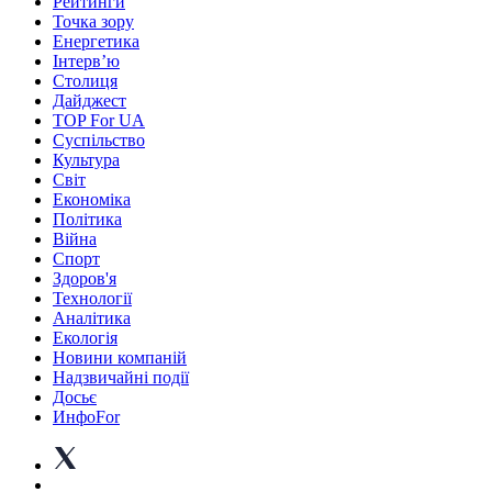
Рейтинги
Точка зору
Енергетика
Інтерв’ю
Столиця
Дайджест
TOP For UA
Суспiльство
Культура
Світ
Економіка
Політика
Війна
Спорт
Здоров'я
Технології
Аналітика
Екологія
Новини компаній
Надзвичайні події
Досьє
ИнфоFor