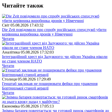
Читайте також
Свiт
05.08.2026 17:43:32
Die Zeit повідомило про спробу російських спецслужб убити
керівника виробника дронів у Німеччині
Читати
Аналітика
05.08.2026 17:32:03
Інтеграційний хрест від Залужного: чи дійсно Україна ніколи
не стане членом НАТО
Читати
Столиця
05.08.2026 17:29:49
Генштаб закликав не поширювати фейки про ураження
Бортницької станції аерації
Читати
Економіка
05.08.2026 17:05:13
Знімна батарея повертається: чи готовий ринок смартфонів до