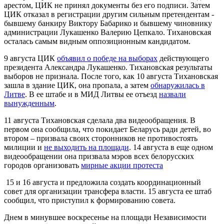
арестом, ЦИК не принял документы без его подписи. Затем
ЦИК отказал в регистрации другим сильным претендентам -
бывшему банкиру Виктору Бабарико и бывшему чиновнику
администрации Лукашенко Валерию Цепкало. Тихановская
осталась самым видным оппозиционным кандидатом.
9 августа ЦИК
объявил о победе на выборах
действующего
президента Александра Лукашенко. Тихановская результаты
выборов не признала. После того, как 10 августа Тихановская
зашла в здание ЦИК, она пропала, а затем
обнаружилась в
Литве
. В ее штабе и в МИД Литвы ее отъезд
назвали
вынужденным
.
11 августа Тихановская сделала два видеообращения. В
первом она сообщила, что покидает Беларусь ради детей, во
втором – призвала своих сторонников не противостоять
милиции и
не выходить на площади
. 14 августа в еще одном
видеообращении она призвала мэров всех белорусских
городов организовать
мирные акции протеста
15 и 16 августа и предложила создать координационный
совет для организации трансфера власти. 15 августа ее штаб
сообщил, что приступил к формированию совета.
Днем в минувшее воскресенье на площади Независимости