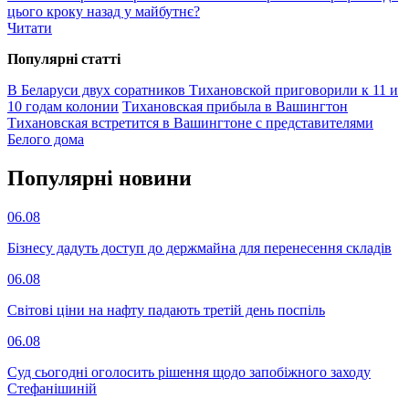
цього кроку назад у майбутнє?
Читати
Популярнi статтi
В Беларуси двух соратников Тихановской приговорили к 11 и
10 годам колонии
Тихановская прибыла в Вашингтон
Тихановская встретится в Вашингтоне с представителями
Белого дома
Популярнi новини
06.08
Бізнесу дадуть доступ до держмайна для перенесення складів
06.08
Світові ціни на нафту падають третій день поспіль
06.08
Суд сьогодні оголосить рішення щодо запобіжного заходу
Стефанішиній