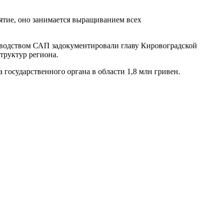
иятие, оно занимается выращиванием всех
оводством САП задокументировали главу Кировоградской
труктур региона.
государственного органа в области 1,8 млн гривен.