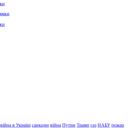
мки
мки
війна в Україні
санкции
війна
Путин
Трамп
газ
НАБУ
пожар