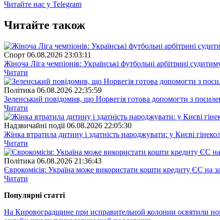
Читайте нас у Telegram
Читайте також
Спорт
06.08.2026 23:03:11
Жіноча Ліга чемпіонів: Українські футбольні арбітрині судитим
Читати
Полiтика
06.08.2026 22:35:59
Зеленський повідомив, що Норвегія готова допомогти з посил
Читати
Надзвичайні події
06.08.2026 22:05:30
Жінка втратила дитину і здатність народжувати: у Києві гінеко
Читати
Полiтика
06.08.2026 21:36:43
Єврокомісія: Україна може використати кошти кредиту ЄС на за
Читати
Популярнi статтi
На Кировоградщине при исправительной колонии освятили н