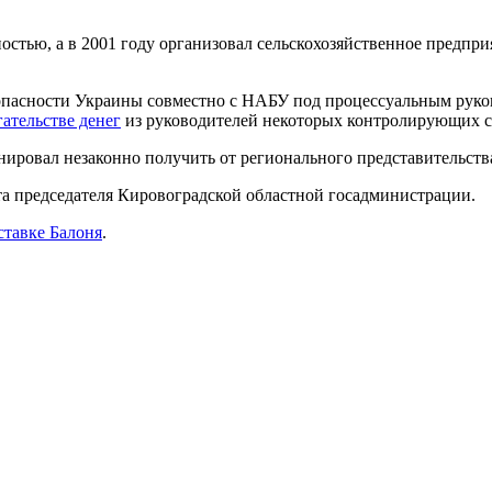
остью, а в 2001 году организовал сельскохозяйственное предпр
опасности Украины совместно с НАБУ под процессуальным рук
ательстве денег
из руководителей некоторых контролирующих с
ировал незаконно получить от регионального представительства 
та председателя Кировоградской областной госадминистрации.
ставке Балоня
.