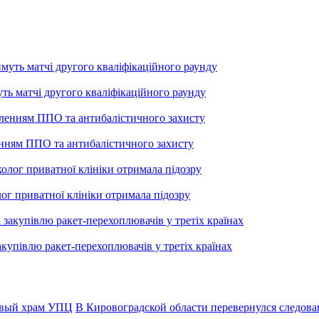
уть матчі другого кваліфікаційного раунду
енням ППО та антибалістичного захисту
лог приватної клініки отримала підозру
купівлю ракет-перехоплювачів у третіх країнах
овый храм УПЦ
В Кировоградской области перевернулся следов