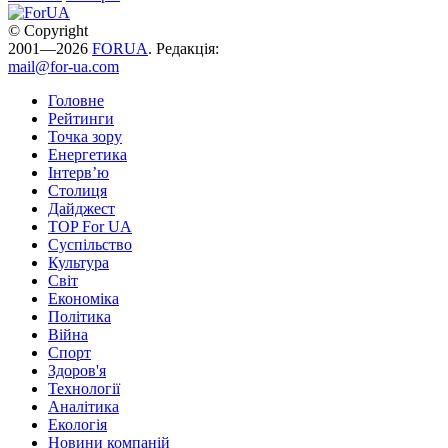
© Copyright
2001—2026
FORUA
. Редакція:
mail@for-ua.com
Головне
Рейтинги
Точка зору
Енергетика
Інтерв’ю
Столиця
Дайджест
TOP For UA
Суспiльство
Культура
Світ
Економіка
Політика
Війна
Спорт
Здоров'я
Технології
Аналітика
Екологія
Новини компаній