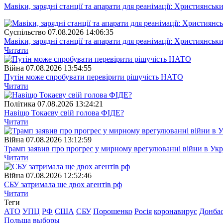
Мавіки, зарядні станції та апарати для реанімації: Християнс
Суспiльство
07.08.2026 14:06:35
Мавіки, зарядні станції та апарати для реанімації: Християнс
Читати
Війна
07.08.2026 13:54:55
Путін може спробувати перевірити рішучість НАТО
Читати
Полiтика
07.08.2026 13:24:21
Навіщо Токаєву свій голова ФІДЕ?
Читати
Війна
07.08.2026 13:12:59
Трамп заявив про прогрес у мирному врегулюванні війни в Укр
Читати
Війна
07.08.2026 12:52:46
СБУ затримала ще двох агентів рф
Читати
Теги
АТО
УПЦ
РФ
США
СБУ
Порошенко
Росія
коронавирус
Донба
Польша
выборы