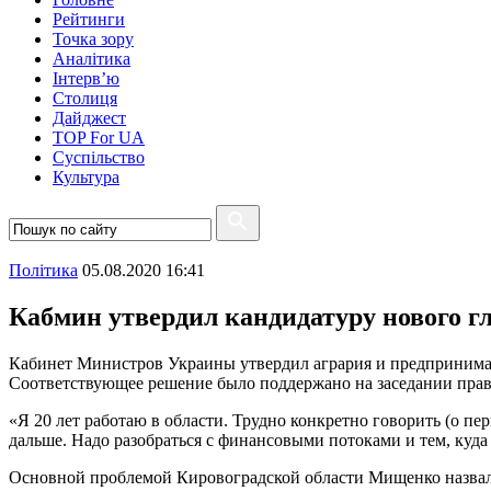
Рейтинги
Точка зору
Аналітика
Інтерв’ю
Столиця
Дайджест
TOP For UA
Суспiльство
Культура
Полiтика
05.08.2020 16:41
Кабмин утвердил кандидатуру нового 
Кабинет Министров Украины утвердил агрария и предпринима
Соответствующее решение было поддержано на заседании прав
«Я 20 лет работаю в области. Трудно конкретно говорить (о перв
дальше. Надо разобраться с финансовыми потоками и тем, куда
Основной проблемой Кировоградской области Мищенко назвал о