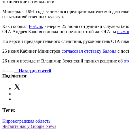
технические возможности.
Мищенко с 1991 года занимался предпринимательской деятельн
сельскохозяйственных культур.
Как сообщал
ForUm
, вечером 25 июня сотрудники Службы без
ОГА Андрея Балоня и должностное лицо этой же ОГА на
вымог
По версии предварительного следствия, руководитель ОГА план
25 июня Кабинет Министров
согласовал отставку Балоня
с пос
26 июня президент Владимир Зеленский принял решение об
от
Назад до статей
Поділитися:
Теги:
Кировоградская область
Читайте нас у Google News