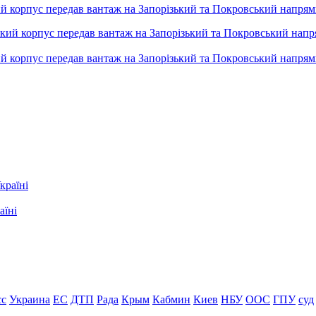
ький корпус передав вантаж на Запорізький та Покровський напря
ький корпус передав вантаж на Запорізький та Покровський напря
аїні
сс
Украина
ЕС
ДТП
Рада
Крым
Кабмин
Киев
НБУ
ООС
ГПУ
суд