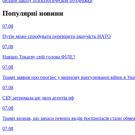
онлайн школу психологической поддержки
Популярнi новини
07.08
Путін може спробувати перевірити рішучість НАТО
07.08
Навіщо Токаєву свій голова ФІДЕ?
07.08
Трамп заявив про прогрес у мирному врегулюванні війни в Укр
07.08
СБУ затримала ще двох агентів рф
07.08
Трамп визнав, що запаси певних видів боєприпасів стали обм
07.08