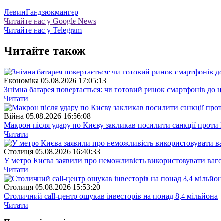
Левин
Гандзюк
мангер
Читайте нас у Google News
Читайте нас у Telegram
Читайте також
Економіка
05.08.2026 17:05:13
Знімна батарея повертається: чи готовий ринок смартфонів до 
Читати
Війна
05.08.2026 16:56:08
Макрон після удару по Києву закликав посилити санкції проти 
Читати
Столиця
05.08.2026 16:40:33
У метро Києва заявили про неможливість використовувати ваго
Читати
Столиця
05.08.2026 15:53:20
Столичний call-центр ошукав інвесторів на понад 8,4 мільйона
Читати