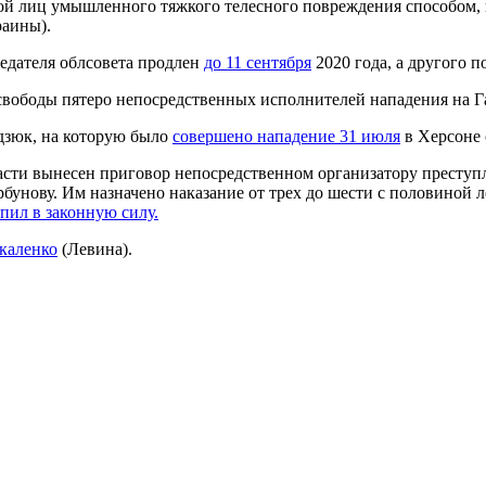
ой лиц умышленного тяжкого телесного повреждения способом, 
краины).
седателя облсовета продлен
до 11 сентября
2020 года, а другого п
вободы пятеро непосредственных исполнителей нападения на Г
дзюк, на которую было
совершено нападение 31 июля
в Херсоне
сти вынесен приговор непосредственном организатору преступл
унову. Им назначено наказание от трех до шести с половиной л
пил в законную силу.
каленко
(Левина).