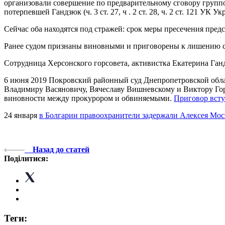
организовали совершение по предварительному сговору групп
потерпевшей Гандзюк (ч. 3 ст. 27, ч . 2 ст. 28, ч. 2 ст. 121 УК У
Сейчас оба находятся под стражей: срок меры пресечения пред
Ранее судом признаны виновными и приговорены к лишению с
Сотрудница Херсонского горсовета, активистка Екатерина Ган
6 июня 2019 Покровский районный суд Днепропетровской обла
Владимиру Васяновичу, Вячеславу Вишневскому и Виктору Горб
виновности между прокурором и обвиняемыми.
Приговор всту
24 января
в Болгарии правоохранители задержали Алексея Мос
Назад до статей
Поділитися:
Теги: