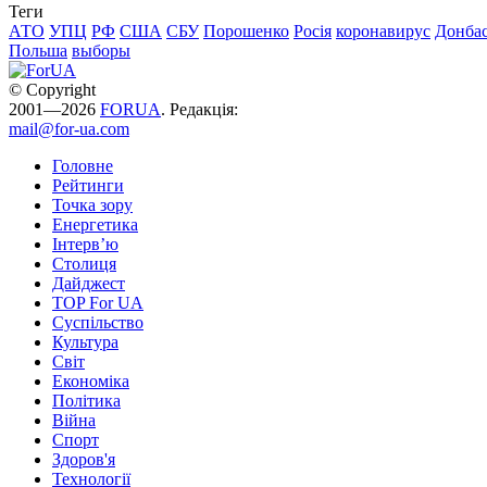
Теги
АТО
УПЦ
РФ
США
СБУ
Порошенко
Росія
коронавирус
Донба
Польша
выборы
© Copyright
2001—2026
FORUA
. Редакція:
mail@for-ua.com
Головне
Рейтинги
Точка зору
Енергетика
Інтерв’ю
Столиця
Дайджест
TOP For UA
Суспiльство
Культура
Світ
Економіка
Політика
Війна
Спорт
Здоров'я
Технології