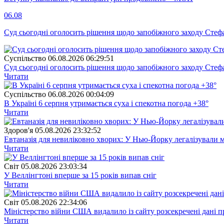
06.08
Суд сьогодні оголосить рішення щодо запобіжного заходу Сте
Суспiльство
06.08.2026 06:29:51
Суд сьогодні оголосить рішення щодо запобіжного заходу Сте
Читати
Суспiльство
06.08.2026 00:04:09
В Україні 6 серпня утримається суха і спекотна погода +38°
Читати
Здоров'я
05.08.2026 23:32:52
Евтаназія для невиліковно хворих: У Нью-Йорку легалізували 
Читати
Свiт
05.08.2026 23:03:34
У Веллінгтоні вперше за 15 років випав сніг
Читати
Свiт
05.08.2026 22:34:06
Міністерство війни США видалило із сайту розсекречені дані пр
Читати