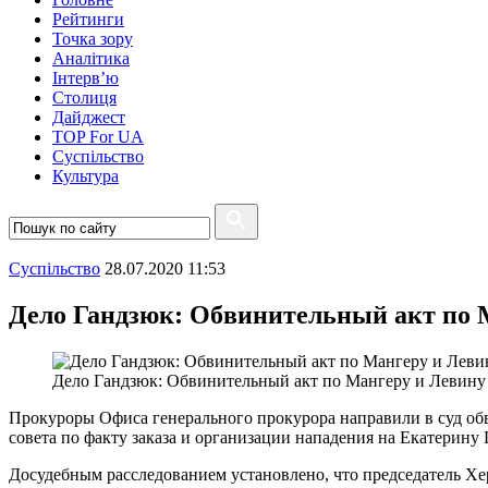
Рейтинги
Точка зору
Аналітика
Інтерв’ю
Столиця
Дайджест
TOP For UA
Суспiльство
Культура
Суспiльство
28.07.2020 11:53
Дело Гандзюк: Обвинительный акт по М
Дело Гандзюк: Обвинительный акт по Мангеру и Левину 
Прокуроры Офиса генерального прокурора направили в суд об
совета по факту заказа и организации нападения на Екатерину
Досудебным расследованием установлено, что председатель Хе