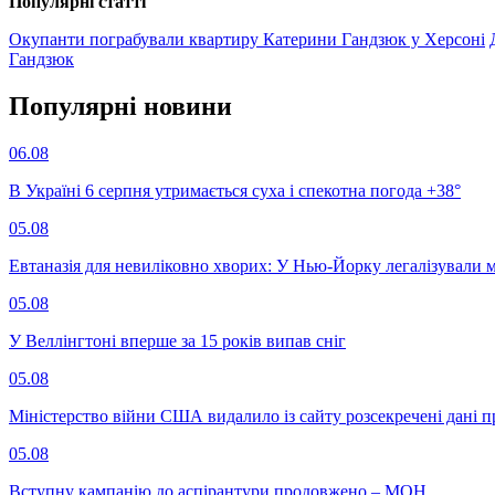
Популярнi статтi
Окупанти пограбували квартиру Катерини Гандзюк у Херсоні
Гандзюк
Популярнi новини
06.08
В Україні 6 серпня утримається суха і спекотна погода +38°
05.08
Евтаназія для невиліковно хворих: У Нью-Йорку легалізували 
05.08
У Веллінгтоні вперше за 15 років випав сніг
05.08
Міністерство війни США видалило із сайту розсекречені дані пр
05.08
Вступну кампанію до аспірантури продовжено – МОН