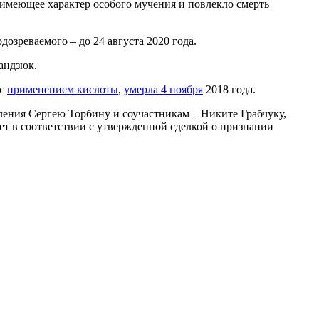
имеющее характер особого мучения и повлекло смерть
одозреваемого – до 24 августа 2020 года.
андзюк.
 с
применением кислоты
,
умерла 4 ноября
2018 года.
ения Сергею Торбину и соучастникам – Никите Грабчуку,
ет в соответствии с утвержденной сделкой о признании