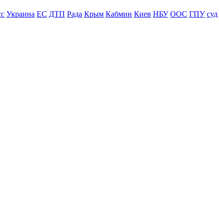
сс
Украина
ЕС
ДТП
Рада
Крым
Кабмин
Киев
НБУ
ООС
ГПУ
суд