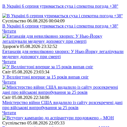
В Україні 6 серпня утримається суха і спекотна погода +38°
Суспiльство
06.08.2026 00:04:09
В Україні 6 серпня утримається суха і спекотна погода +38°
Читати
Здоров'я
05.08.2026 23:32:52
Евтаназія для невиліковно хворих: У Нью-Йорку легалізували
медичну допомогу при смерті
Читати
Свiт
05.08.2026 23:03:34
У Веллінгтоні вперше за 15 років випав сніг
Читати
Свiт
05.08.2026 22:34:06
Міністерство війни США видалило із сайту розсекречені дані
про військові випробування за 25 років
Читати
Суспiльство
05.08.2026 22:05:33