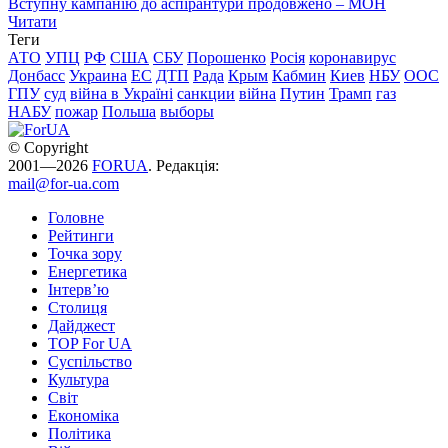
Вступну кампанію до аспірантури продовжено – МОН
Читати
Теги
АТО
УПЦ
РФ
США
СБУ
Порошенко
Росія
коронавирус
Донбасс
Украина
ЕС
ДТП
Рада
Крым
Кабмин
Киев
НБУ
ООС
ГПУ
суд
війна в Україні
санкции
війна
Путин
Трамп
газ
НАБУ
пожар
Польша
выборы
© Copyright
2001—2026
FORUA
. Редакція:
mail@for-ua.com
Головне
Рейтинги
Точка зору
Енергетика
Інтерв’ю
Столиця
Дайджест
TOP For UA
Суспiльство
Культура
Світ
Економіка
Політика