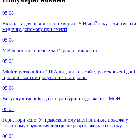
05.08
Евтаназія для невиліковно хворих: У Нью-Йорку легалізували
медичну допомогу при смерті
05.08
У Веллінгтоні вперше за 15 років випав сніг
05.08
Міністерство війни США видалило із сайту розсекречені дані
про військові випробування за 25 років
05.08
Вступну кампанію до аспірантури продовжено – МОН
05.08
Гори, гори ясно: У підмосковному місті виникла пожежа у
головному науковому центрі, де розробляють балістику
06.08