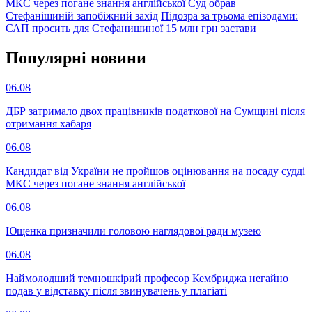
МКС через погане знання англійської
Суд обрав
Стефанішиній запобіжний захід
Підозра за трьома епізодами:
САП просить для Стефанишиної 15 млн грн застави
Популярнi новини
06.08
ДБР затримало двох працівників податкової на Сумщині після
отримання хабаря
06.08
Кандидат від України не пройшов оцінювання на посаду судді
МКС через погане знання англійської
06.08
Ющенка призначили головою наглядової ради музею
06.08
Наймолодший темношкірий професор Кембриджа негайно
подав у відставку після звинувачень у плагіаті