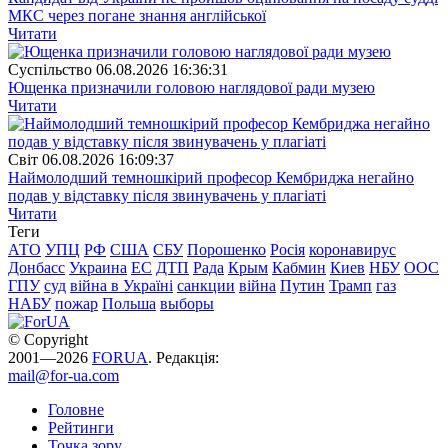
МКС через погане знання англійської
Читати
Суспiльство
06.08.2026 16:36:31
Ющенка призначили головою наглядової ради музею
Читати
Свiт
06.08.2026 16:09:37
Наймолодший темношкірий професор Кембриджа негайно
подав у відставку після звинувачень у плагіаті
Читати
Теги
АТО
УПЦ
РФ
США
СБУ
Порошенко
Росія
коронавирус
Донбасс
Украина
ЕС
ДТП
Рада
Крым
Кабмин
Киев
НБУ
ООС
ГПУ
суд
війна в Україні
санкции
війна
Путин
Трамп
газ
НАБУ
пожар
Польша
выборы
© Copyright
2001—2026
FORUA
. Редакція:
mail@for-ua.com
Головне
Рейтинги
Точка зору