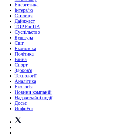
Енергетика
Інтерв’ю
Столиця
Дайджест
TOP For UA
Суспiльство
Культура
Світ
Економіка
Політика
Війна
Спорт
Здоров'я
Технології
Аналітика
Екологія
Новини компаній
Надзвичайні події
Досьє
ИнфоFor