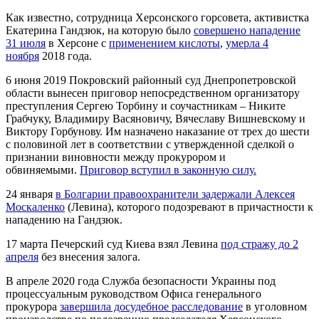
Как известно, сотрудница Херсонского горсовета, активистка
Екатерина Гандзюк, на которую было
совершено нападение
31 июля
в Херсоне с
применением кислоты
,
умерла 4
ноября
2018 года.
6 июня 2019 Покровский районный суд Днепропетровской
области вынесен приговор непосредственном организатору
преступления Сергею Торбину и соучастникам – Никите
Грабчуку, Владимиру Васяновичу, Вячеславу Вишневскому и
Виктору Горбунову. Им назначено наказание от трех до шести
с половиной лет в соответствии с утвержденной сделкой о
признании виновности между прокурором и
обвиняемыми.
Приговор вступил в законную силу.
24 января
в Болгарии правоохранители задержали Алексея
Москаленко
(Левина), которого подозревают в причастности к
нападению на Гандзюк.
17 марта Печерский суд Киева взял Левина
под стражу до 2
апреля
без внесения залога.
В апреле 2020 года Служба безопасности Украины под
процессуальным руководством Офиса генерального
прокурора
завершила досудебное расследование
в уголовном