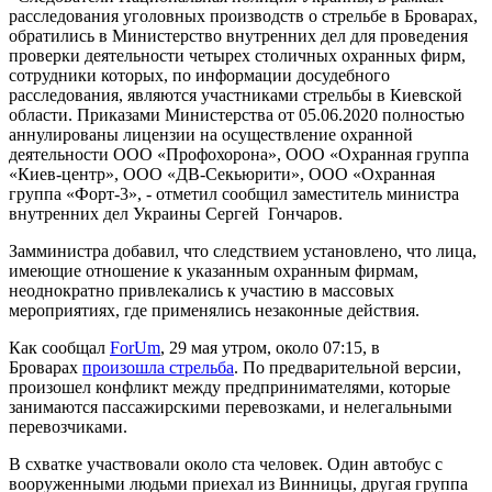
расследования уголовных производств о стрельбе в Броварах,
обратились в Министерство внутренних дел для проведения
проверки деятельности четырех столичных охранных фирм,
сотрудники которых, по информации досудебного
расследования, являются участниками стрельбы в Киевской
области. Приказами Министерства от 05.06.2020 полностью
аннулированы лицензии на осуществление охранной
деятельности ООО «Профохорона», ООО «Охранная группа
«Киев-центр», ООО «ДВ-Секьюрити», ООО «Охранная
группа «Форт-3», - отметил сообщил заместитель министра
внутренних дел Украины Сергей Гончаров.
Замминистра добавил, что следствием установлено, что лица,
имеющие отношение к указанным охранным фирмам,
неоднократно привлекались к участию в массовых
мероприятиях, где применялись незаконные действия.
Как сообщал
ForUm
, 29 мая утром, около 07:15, в
Броварах
произошла стрельба
. По предварительной версии,
произошел конфликт между предпринимателями, которые
занимаются пассажирскими перевозками, и нелегальными
перевозчиками.
В схватке участвовали около ста человек. Один автобус с
вооруженными людьми приехал из Винницы, другая группа