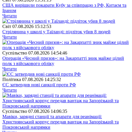
США вирішили покарати Кубу за співпрацю з РФ, Китаєм та
Іраном
Читати
Свiт
07.08.2026 15:12:53
Стрілянина у школі у Таїланді: підліток убив 8 людей
Читати
Суспiльство
07.08.2026 14:54:46
Операція «Чесний призов»: на Закарпатті зник майже цілий
полк з військового обліку
Читати
Полiтика
07.08.2026 14:25:32
ЄС затвердив нові санкції проти РФ
Читати
Суспiльство
07.08.2026 14:06:35
Мавіки, зарядні станції та апарати для реанімації:
Християнський корпус передав вантаж на Запорізький та
Покровський напрямки