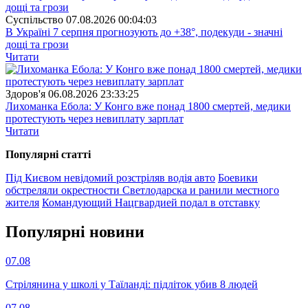
Суспiльство
07.08.2026 00:04:03
В Україні 7 серпня прогнозують до +38°, подекуди - значні
дощі та грози
Читати
Здоров'я
06.08.2026 23:33:25
Лихоманка Ебола: У Конго вже понад 1800 смертей, медики
протестують через невиплату зарплат
Читати
Популярнi статтi
Під Києвом невідомий розстріляв водія авто
Боевики
обстреляли окрестности Светлодарска и ранили местного
жителя
Командующий Нацгвардией подал в отставку
Популярнi новини
07.08
Стрілянина у школі у Таїланді: підліток убив 8 людей
07.08