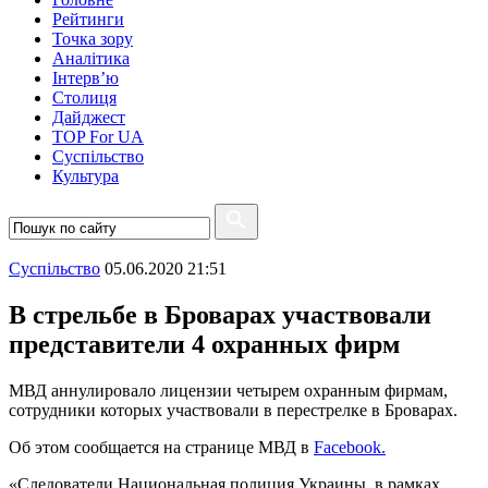
Рейтинги
Точка зору
Аналітика
Інтерв’ю
Столиця
Дайджест
TOP For UA
Суспiльство
Культура
Суспiльство
05.06.2020 21:51
В стрельбе в Броварах участвовали
представители 4 охранных фирм
МВД аннулировало лицензии четырем охранным фирмам,
сотрудники которых участвовали в перестрелке в Броварах.
Об этом сообщается на странице МВД в
Facebook.
«Следователи Национальная полиция Украины, в рамках