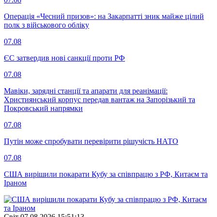
Операція «Чесний призов»: на Закарпатті зник майже цілий
полк з військового обліку
07.08
ЄС затвердив нові санкції проти РФ
07.08
Мавіки, зарядні станції та апарати для реанімації:
Християнський корпус передав вантаж на Запорізький та
Покровський напрямки
07.08
Путін може спробувати перевірити рішучість НАТО
07.08
США вирішили покарати Кубу за співпрацю з РФ, Китаєм та
Іраном
Свiт
07.08.2026 15:51:13