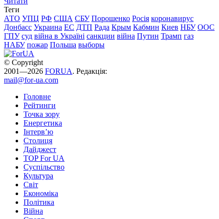
Читати
Теги
АТО
УПЦ
РФ
США
СБУ
Порошенко
Росія
коронавирус
Донбасс
Украина
ЕС
ДТП
Рада
Крым
Кабмин
Киев
НБУ
ООС
ГПУ
суд
війна в Україні
санкции
війна
Путин
Трамп
газ
НАБУ
пожар
Польша
выборы
© Copyright
2001—2026
FORUA
. Редакція:
mail@for-ua.com
Головне
Рейтинги
Точка зору
Енергетика
Інтерв’ю
Столиця
Дайджест
TOP For UA
Суспiльство
Культура
Світ
Економіка
Політика
Війна