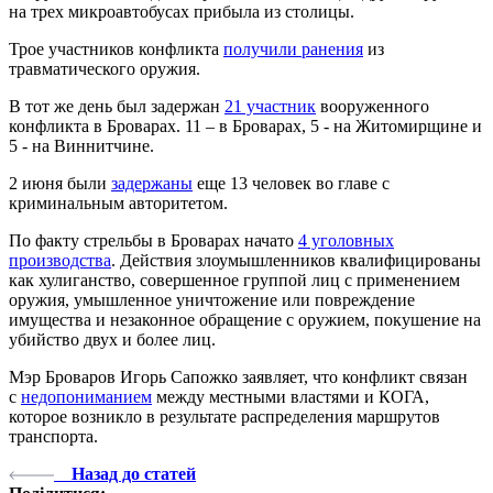
на трех микроавтобусах прибыла из столицы.
Трое участников конфликта
получили ранения
из
травматического оружия.
В тот же день был задержан
21 участник
вооруженного
конфликта в Броварах. 11 – в Броварах, 5 - на Житомирщине и
5 - на Виннитчине.
2 июня были
задержаны
еще 13 человек во главе с
криминальным авторитетом.
По факту стрельбы в Броварах начато
4 уголовных
производства
. Действия злоумышленников квалифицированы
как хулиганство, совершенное группой лиц с применением
оружия, умышленное уничтожение или повреждение
имущества и незаконное обращение с оружием, покушение на
убийство двух и более лиц.
Мэр Броваров Игорь Сапожко заявляет, что конфликт связан
с
недопониманием
между местными властями и КОГА,
которое возникло в результате распределения маршрутов
транспорта.
Назад до статей