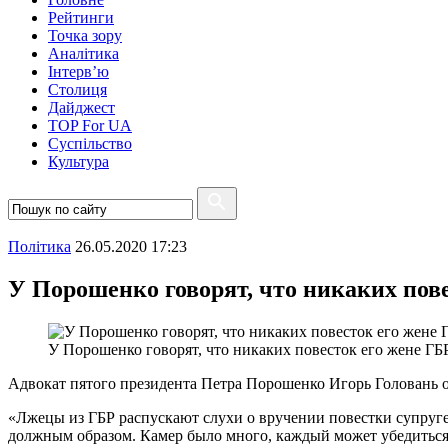
Рейтинги
Точка зору
Аналітика
Інтерв’ю
Столиця
Дайджест
TOP For UA
Суспiльство
Культура
Полiтика
26.05.2020 17:23
У Порошенко говорят, что никаких пове
У Порошенко говорят, что никаких повесток его жене ГБ
Адвокат пятого президента Петра Порошенко Игорь Головань 
«Лжецы из ГБР распускают слухи о вручении повестки супруге
должным образом. Камер было много, каждый может убедиться.