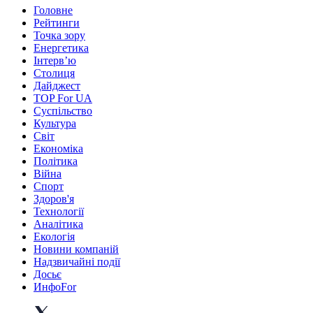
Головне
Рейтинги
Точка зору
Енергетика
Інтерв’ю
Столиця
Дайджест
TOP For UA
Суспiльство
Культура
Світ
Економіка
Політика
Війна
Спорт
Здоров'я
Технології
Аналітика
Екологія
Новини компаній
Надзвичайні події
Досьє
ИнфоFor