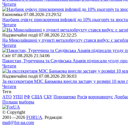
Читати
Економіка
07.08.2026 23:29:52
Нацбанк очікує прискорення інфляції до 10% цьогоріч та зрост
Читати
Надзвичайні події
07.08.2026 22:32:25
На Миколаївщині у пункті металобрухту стався вибух: є загибл
Читати
Свiт
07.08.2026 21:34:06
Пакистан, Туреччина та Саудівська Аравія підписали угоду пр
Читати
Надзвичайні події
07.08.2026 20:36:03
За екссекретаря МЗС Банькова внесли заставу у розмірі 10 млн 
Читати
Теги
АТО
УПЦ
РФ
США
СБУ
Порошенко
Росія
коронавирус
Донба
Польша
выборы
© Copyright
2001—2026
FORUA
. Редакція:
mail@for-ua.com