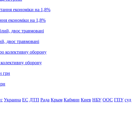
ання економіки на 1,8%
ий, двоє травмовані
о колективну оборону
грн
сс
Украина
ЕС
ДТП
Рада
Крым
Кабмин
Киев
НБУ
ООС
ГПУ
суд