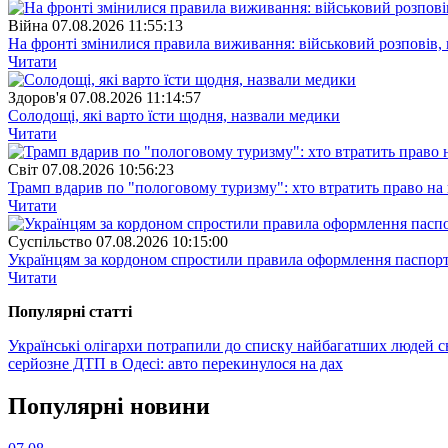
Війна
07.08.2026 11:55:13
На фронті змінилися правила виживання: військовий розповів, щ
Читати
Здоров'я
07.08.2026 11:14:57
Солодощі, які варто їсти щодня, назвали медики
Читати
Свiт
07.08.2026 10:56:23
Трамп вдарив по "пологовому туризму": хто втратить право н
Читати
Суспiльство
07.08.2026 10:15:00
Українцям за кордоном спростили правила оформлення паспорт
Читати
Популярнi статтi
Українські олігархи потрапили до списку найбагатших людей с
серйозне ДТП в Одесі: авто перекинулося на дах
Популярнi новини