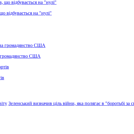
о відбувається на "нулі"
а громадянство США
ів
віту
Зеленський визначив ціль війни, яка полягає в "боротьбі за 