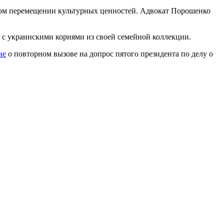
онном перемещении культурных ценностей. Адвокат Порошенко
с украинскими корнями из своей семейной коллекции.
не
о повторном вызове на допрос пятого президента по делу о