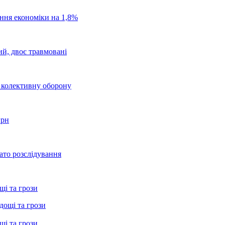
ання економіки на 1,8%
ий, двоє травмовані
о колективну оборону
грн
ато розслідування
щі та грози
щі та грози