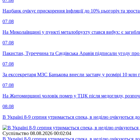
07.08
Нацбанк очікує прискорення інфляції до 10% цьогоріч та зрост
07.08
На Миколаївщині у пункті металобрухту стався вибух: є загибл
07.08
Пакистан, Туреччина та Саудівська Аравія підписали угоду пр
07.08
За екссекретаря МЗС Банькова внесли заставу у розмірі 10 млн 
07.08
На Житомирщині чоловік помер у ТЦК після медогляду, розпоч
08.08
В Україні 8-9 серпня утримається спека, в неділю очікуються до
Суспiльство
08.08.2026 00:02:04
В Україні 8-9 серпня утримається спека, в неділю очікуються до