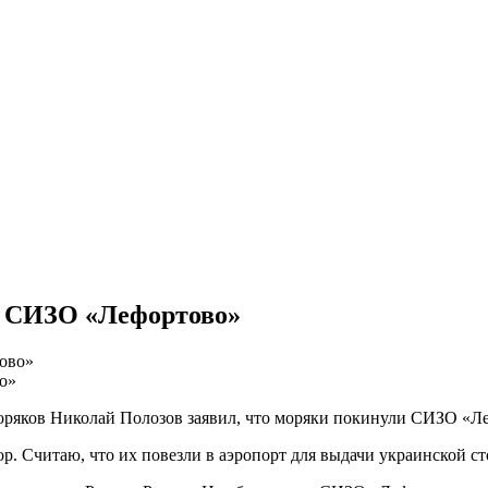
и СИЗО «Лефортово»
о»
оряков Николай Полозов заявил, что моряки покинули СИЗО «Л
 Считаю, что их повезли в аэропорт для выдачи украинской сто