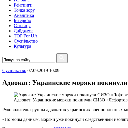
Рейтинги
Точка зору
Аналітика
Інтерв’ю
Столиця
Дайджест
TOP For UA
Суспiльство
Культура
Суспiльство
07.09.2019 10:09
Адвокат: Украинские моряки покинул
Адвокат: Украинские моряки покинули СИЗО «Лефортов
Руководитель группы адвокатов украинских военнопленных м
«По моим данным, моряки уже покинули следственный изолятор.