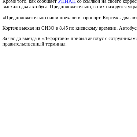
Кроме того, как сообщает
УНИАН
со ссылкой на своего корре
выехало два автобуса. Предположительно, в них находятся ук
«Предположительно наши поехали в аэропорт. Кортеж - два ав
Кортеж выехал из СИЗО в 8.45 по киевскому времени. Автобус
За час до выезда в «Лефортово» прибыл автобус с сотрудникам
правительственный терминал.