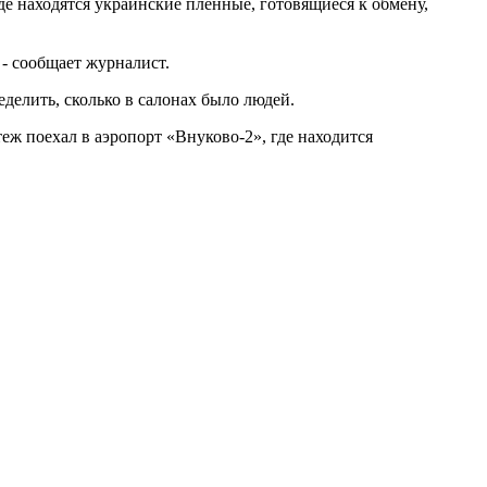
е находятся украинские пленные, готовящиеся к обмену,
- сообщает журналист.
делить, сколько в салонах было людей.
еж поехал в аэропорт «Внуково-2», где находится