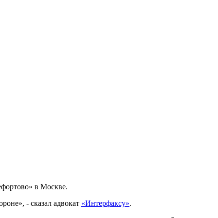
ефортово» в Москве.
роне», - сказал адвокат
«Интерфаксу»
.