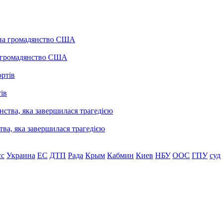
а громадянство США
ів
ва, яка завершилася трагедією
сс
Украина
ЕС
ДТП
Рада
Крым
Кабмин
Киев
НБУ
ООС
ГПУ
суд