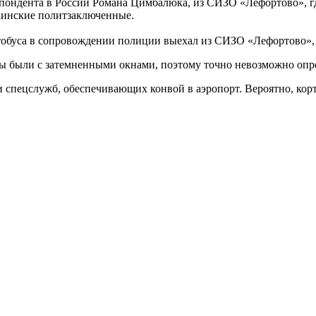
спондента в России Романа Цимбалюка, из СИЗО «Лефортово», гд
раинские политзаключенные.
тобуса в сопровождении полиции выехал из СИЗО «Лефортово», 
ы были с затемненными окнами, поэтому точно невозможно опре
и спецслужб, обеспечивающих конвой в аэропорт. Вероятно, корт