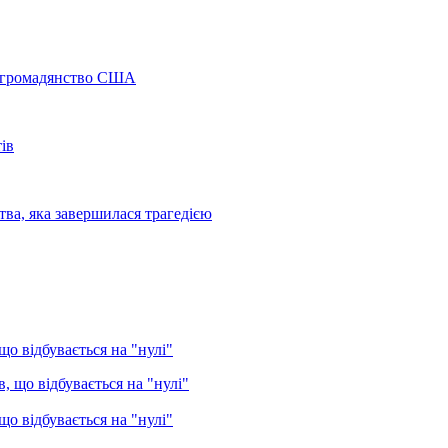
а громадянство США
ів
ва, яка завершилася трагедією
о відбувається на "нулі"
о відбувається на "нулі"