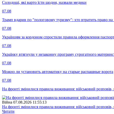
Солодощі, які варто їсти щодня, назвали медики
07.08
Трамп вдарив по "пологовому туризму": хто втратить право н
07.08
Українцям за кордоном спростили правила оформлення паспорт
07.08
Українку втягнули у незаконну програму сурогатного материнст
07.08
Можно ли установить автоматику на старые распашные ворота
07.08
На фронті змінилися правила виживання: військовий розповів, щ
Війна
07.08.2026 11:55:13
На фронті змінилися правила виживання: військовий розповів, щ
Читати