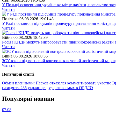
Свiт
06.08.2026 19:54:59
У Польщі осквернили українське місце пам'яти, посольство зве
Читати
Полiтика
06.08.2026 19:01:43
У Раді поставили під сумнів процедуру призначення міністра ц
Читати
Війна
06.08.2026 18:42:39
Росія і КНДР можуть випробовувати північнокорейські ракети в
Читати
Війна
06.08.2026 18:00:36
ЗСУ взяли під вогневий контроль ключовий логістичний марш
Читати
Популярнi статтi
Обмен пленными: Песков отказался комментировать участие Э
находятся 285 украинцев, удерживаемых в ОРДЛО
Популярнi новини
07.08