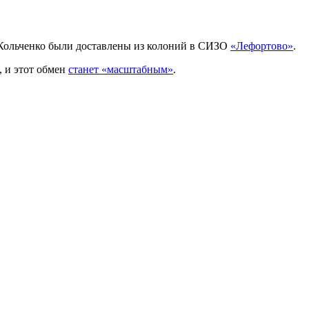
Кольченко были доставлены из колоний в СИЗО
«Лефортово»
.
, и этот обмен
станет «масштабным»
.