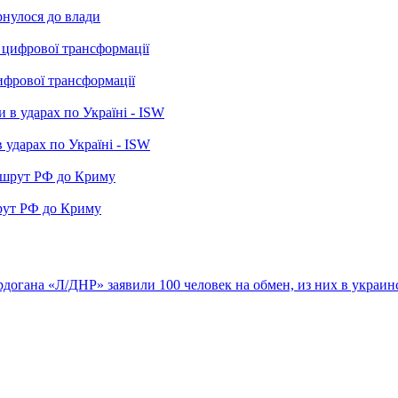
рнулося до влади
ифрової трансформації
 ударах по Україні - ISW
рут РФ до Криму
рдогана
«Л/ДНР» заявили 100 человек на обмен, из них в украин