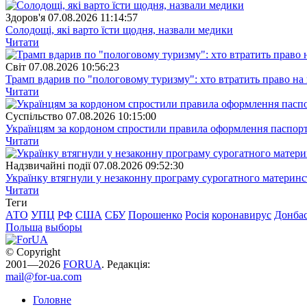
Здоров'я
07.08.2026 11:14:57
Солодощі, які варто їсти щодня, назвали медики
Читати
Свiт
07.08.2026 10:56:23
Трамп вдарив по "пологовому туризму": хто втратить право н
Читати
Суспiльство
07.08.2026 10:15:00
Українцям за кордоном спростили правила оформлення паспорт
Читати
Надзвичайні події
07.08.2026 09:52:30
Українку втягнули у незаконну програму сурогатного материнст
Читати
Теги
АТО
УПЦ
РФ
США
СБУ
Порошенко
Росія
коронавирус
Донба
Польша
выборы
© Copyright
2001—2026
FORUA
. Редакція:
mail@for-ua.com
Головне