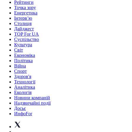
Рейтинги
Точка зору
Енергетика
Інтерв’ю
Столиця
Дайджест
TOP For UA
Суспiльство
Культура
Світ
Економіка
Політика
Війна
Спорт
Здоров'я
Технології
Аналітика
Екологія
Новини компаній
Надзвичайні події
Досьє
ИнфоFor