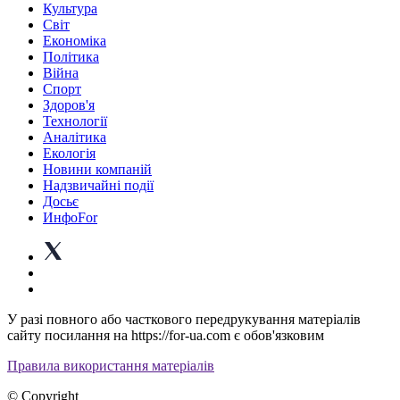
Культура
Світ
Економіка
Політика
Війна
Спорт
Здоров'я
Технології
Аналітика
Екологія
Новини компаній
Надзвичайні події
Досьє
ИнфоFor
У разі повного або часткового передрукування матеріалів
сайту посилання на https://for-ua.com є обов'язковим
Правила використання матеріалів
© Copyright