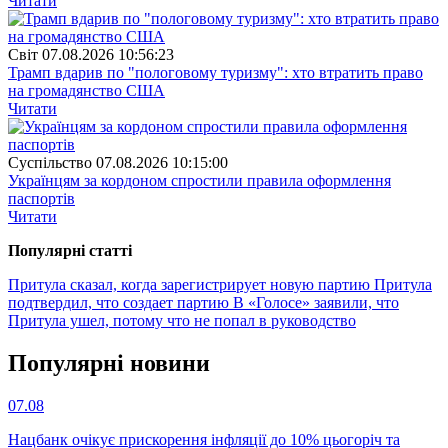
Читати
Свiт
07.08.2026 10:56:23
Трамп вдарив по "пологовому туризму": хто втратить право
на громадянство США
Читати
Суспiльство
07.08.2026 10:15:00
Українцям за кордоном спростили правила оформлення
паспортів
Читати
Популярнi статтi
Притула сказал, когда зарегистрирует новую партию
Притула
подтвердил, что создает партию
В «Голосе» заявили, что
Притула ушел, потому что не попал в руководство
Популярнi новини
07.08
Нацбанк очікує прискорення інфляції до 10% цьогоріч та