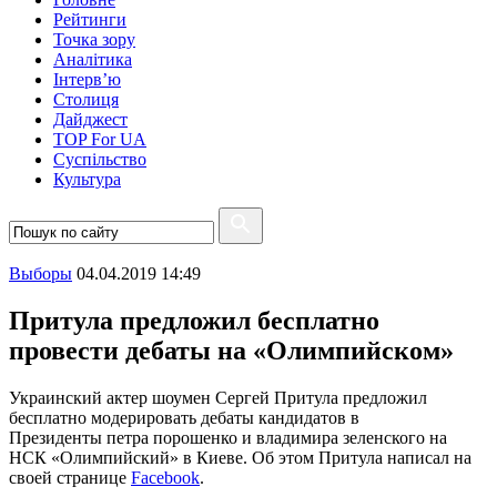
Рейтинги
Точка зору
Аналітика
Інтерв’ю
Столиця
Дайджест
TOP For UA
Суспiльство
Культура
Выборы
04.04.2019 14:49
Притула предложил бесплатно
провести дебаты на «Олимпийском»
Украинский актер шоумен Сергей Притула предложил
бесплатно модерировать дебаты кандидатов в
Президенты петра порошенко и владимира зеленского на
НСК «Олимпийский» в Киеве. Об этом Притула написал на
своей странице
Facebook
.