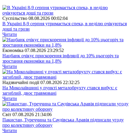
Суспiльство
08.08.2026 00:02:04
В Україні 8-9 серпня утримається спека, в неділю очікуються
дощі та грози
Читати
Економіка
07.08.2026 23:29:52
Нацбанк очікує прискорення інфляції до 10% цьогоріч та
зростання економіки на 1,8%
Читати
Надзвичайні події
07.08.2026 22:32:25
На Миколаївщині у пункті металобрухту стався вибух: є
загиблий, двоє травмовані
Читати
Свiт
07.08.2026 21:34:06
Пакистан, Туреччина та Саудівська Аравія підписали угоду
про колективну оборону
Читати