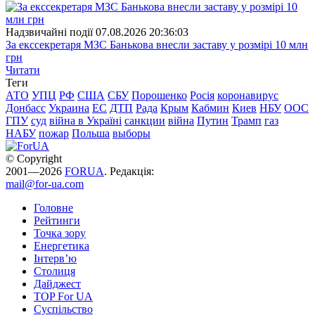
Надзвичайні події
07.08.2026 20:36:03
За екссекретаря МЗС Банькова внесли заставу у розмірі 10 млн
грн
Читати
Теги
АТО
УПЦ
РФ
США
СБУ
Порошенко
Росія
коронавирус
Донбасс
Украина
ЕС
ДТП
Рада
Крым
Кабмин
Киев
НБУ
ООС
ГПУ
суд
війна в Україні
санкции
війна
Путин
Трамп
газ
НАБУ
пожар
Польша
выборы
© Copyright
2001—2026
FORUA
. Редакція:
mail@for-ua.com
Головне
Рейтинги
Точка зору
Енергетика
Інтерв’ю
Столиця
Дайджест
TOP For UA
Суспiльство