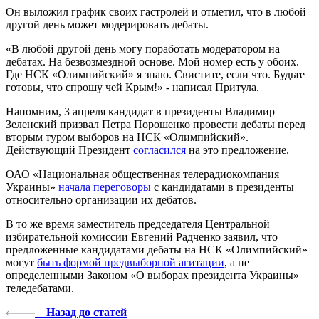
Он выложил график своих гастролей и отметил, что в любой
другой день может модерировать дебаты.
«В любой другой день могу поработать модератором на
дебатах. На безвозмездной основе. Мой номер есть у обоих.
Где НСК «Олимпийский» я знаю. Свистите, если что. Будьте
готовы, что спрошу чей Крым!» - написал Притула.
Напомним, 3 апреля кандидат в президенты Владимир
Зеленский призвал Петра Порошенко провести дебаты перед
вторым туром выборов на НСК «Олимпийский».
Действующий Президент
согласился
на это предложение.
ОАО «Национальная общественная телерадиокомпания
Украины»
начала переговоры
с кандидатами в президенты
относительно организации их дебатов.
В то же время заместитель председателя Центральной
избирательной комиссии Евгений Радченко заявил, что
предложенные кандидатами дебаты на НСК «Олимпийский»
могут
быть формой предвыборной агитации
, а не
определенными Законом «О выборах президента Украины»
теледебатами.
Назад до статей