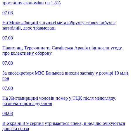
зростання економіки на 1,8%
07.08
На Миколаївщині у пункті металобрухту стався вибух: є
загиблий, двоє травмовані
07.08
Пакистан, Туреччина та Саудівська Аравія підписали угоду
про колективну оборону
07.08
За екссекретаря МЗС Банькова внесли заставу у розмірі 10 млн
грн
07.08
На Житомирщині чоловік помер у ТЦК після медогляду,
розпочато розслідування
08.08
В Україні 8-9 серпня утримається спека, в неділю очікуються
дощі та грози