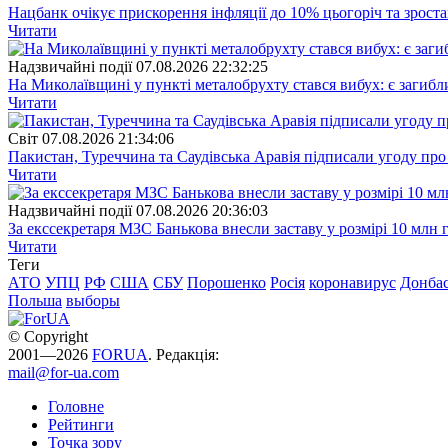
Нацбанк очікує прискорення інфляції до 10% цьогоріч та зрост
Читати
Надзвичайні події
07.08.2026 22:32:25
На Миколаївщині у пункті металобрухту стався вибух: є загибл
Читати
Свiт
07.08.2026 21:34:06
Пакистан, Туреччина та Саудівська Аравія підписали угоду пр
Читати
Надзвичайні події
07.08.2026 20:36:03
За екссекретаря МЗС Банькова внесли заставу у розмірі 10 млн 
Читати
Теги
АТО
УПЦ
РФ
США
СБУ
Порошенко
Росія
коронавирус
Донба
Польша
выборы
© Copyright
2001—2026
FORUA
. Редакція:
mail@for-ua.com
Головне
Рейтинги
Точка зору