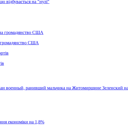
о відбувається на "нулі"
а громадянство США
ів
жан военный, ранивший мальчика на Житомирщине
Зеленский н
ання економіки на 1,8%