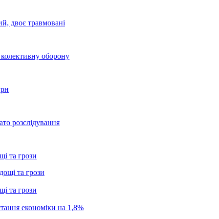
ий, двоє травмовані
о колективну оборону
грн
ато розслідування
щі та грози
щі та грози