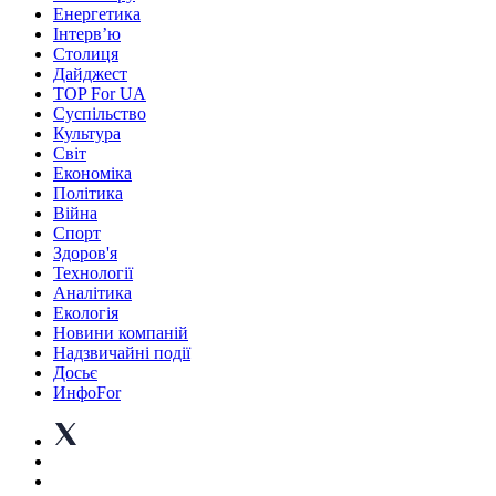
Енергетика
Інтерв’ю
Столиця
Дайджест
TOP For UA
Суспiльство
Культура
Світ
Економіка
Політика
Війна
Спорт
Здоров'я
Технології
Аналітика
Екологія
Новини компаній
Надзвичайні події
Досьє
ИнфоFor