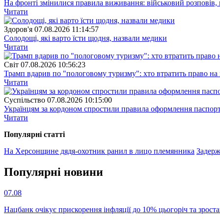
На фронті змінилися правила виживання: військовий розповів, щ
Читати
Здоров'я
07.08.2026 11:14:57
Солодощі, які варто їсти щодня, назвали медики
Читати
Свiт
07.08.2026 10:56:23
Трамп вдарив по "пологовому туризму": хто втратить право н
Читати
Суспiльство
07.08.2026 10:15:00
Українцям за кордоном спростили правила оформлення паспорт
Читати
Популярнi статтi
На Херсонщине дядя-охотник ранил в лицо племянника
Задер
Популярнi новини
07.08
Нацбанк очікує прискорення інфляції до 10% цьогоріч та зрост