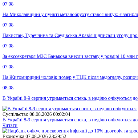
07.08
На Миколаївщині у пункті металобрухту стався вибух: є загибл
07.08
Пакистан, Туреччина та Саудівська Аравія підписали угоду пр
07.08
За екссекретаря МЗС Банькова внесли заставу у розмірі 10 млн 
07.08
На Житомирщині чоловік помер у ТЦК після медогляду, розпоч
08.08
В Україні 8-9 серпня утримається спека, в неділю очікуються до
Суспiльство
08.08.2026 00:02:04
В Україні 8-9 серпня утримається спека, в неділю очікуються до
Читати
Економіка
07.08.2026 23:29:52