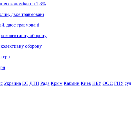
ання економіки на 1,8%
ий, двоє травмовані
о колективну оборону
грн
сс
Украина
ЕС
ДТП
Рада
Крым
Кабмин
Киев
НБУ
ООС
ГПУ
суд