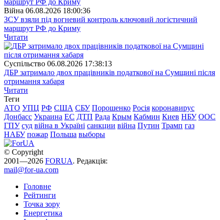
Війна
06.08.2026 18:00:36
ЗСУ взяли під вогневий контроль ключовий логістичний
маршрут РФ до Криму
Читати
Суспiльство
06.08.2026 17:38:13
ДБР затримало двох працівників податкової на Сумщині після
отримання хабаря
Читати
Теги
АТО
УПЦ
РФ
США
СБУ
Порошенко
Росія
коронавирус
Донбасс
Украина
ЕС
ДТП
Рада
Крым
Кабмин
Киев
НБУ
ООС
ГПУ
суд
війна в Україні
санкции
війна
Путин
Трамп
газ
НАБУ
пожар
Польша
выборы
© Copyright
2001—2026
FORUA
. Редакція:
mail@for-ua.com
Головне
Рейтинги
Точка зору
Енергетика