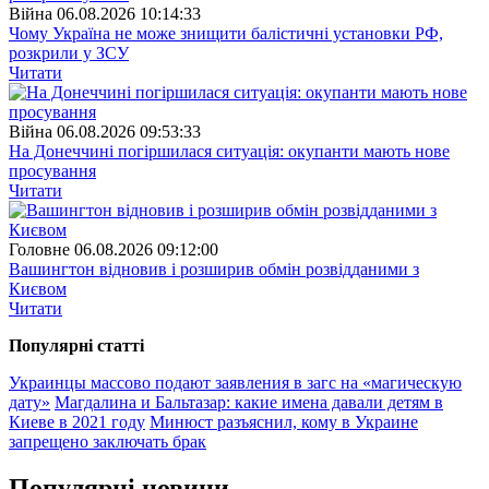
Війна
06.08.2026 10:14:33
Чому Україна не може знищити балістичні установки РФ,
розкрили у ЗСУ
Читати
Війна
06.08.2026 09:53:33
На Донеччині погіршилася ситуація: окупанти мають нове
просування
Читати
Головне
06.08.2026 09:12:00
Вашингтон відновив і розширив обмін розвідданими з
Києвом
Читати
Популярнi статтi
Украинцы массово подают заявления в загс на «магическую
дату»
Магдалина и Бальтазар: какие имена давали детям в
Киеве в 2021 году
Минюст разъяснил, кому в Украине
запрещено заключать брак
Популярнi новини