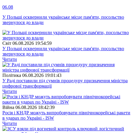
06.08
У Польщі осквернили українське місце пам'яти, посольство
звернулося до влади
Свiт
06.08.2026 19:54:59
У Польщі осквернили українське місце пам'яти, посольство
звернулося до влади
Читати
Полiтика
06.08.2026 19:01:43
У Раді поставили під сумнів процедуру призначення міністра
цифрової трансформації
Читати
Війна
06.08.2026 18:42:39
Росія і КНДР можуть випробовувати північнокорейські ракети
в ударах по Україні - ISW
Читати