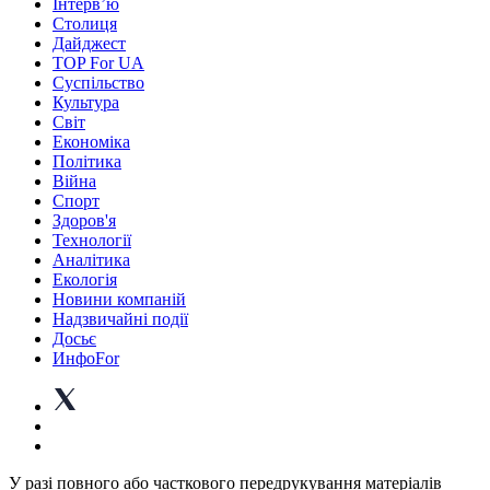
Інтерв’ю
Столиця
Дайджест
TOP For UA
Суспiльство
Культура
Світ
Економіка
Політика
Війна
Спорт
Здоров'я
Технології
Аналітика
Екологія
Новини компаній
Надзвичайні події
Досьє
ИнфоFor
У разі повного або часткового передрукування матеріалів