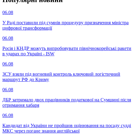
06.08
У Раді поставили під сумнів процедуру призначення міністра
цифрової трансформації
06.08
Росія і КНДР можуть випробовувати північнокорейські ракети
в ударах по Україні - ISW
06.08
ЗСУ взяли під вогневий контроль ключовий логістичний
маршрут РФ до Криму
06.08
ДБР затримало двох працівників податкової на Сумщині після
отримання хабаря
06.08
Кандидат від України не пройшов оцінювання на посаду судді
МКС через погане знання англійської