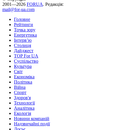
2001—2026
FORUA
. Редакція:
mail@for-ua.com
Головне
Рейтинги
Точка зору
Енергетика
Інтерв’ю
Столиця
Дайджест
TOP For UA
Суспiльство
Культура
Світ
Економіка
Політика
Війна
Спорт
Здоров'я
Технології
Аналітика
Екологія
Новини компаній
Надзвичайні події
Досьє