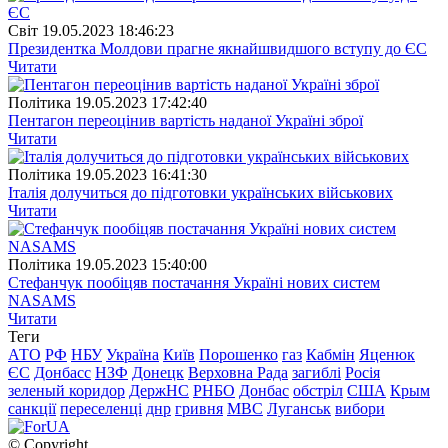
Свiт
19.05.2023 18:46:23
Президентка Молдови прагне якнайшвидшого вступу до ЄС
Читати
Полiтика
19.05.2023 17:42:40
Пентагон переоцінив вартість наданої Україні зброї
Читати
Полiтика
19.05.2023 16:41:30
Італія долучиться до підготовки українських військових
Читати
Полiтика
19.05.2023 15:40:00
Стефанчук пообіцяв постачання Україні нових систем
NASAMS
Читати
Теги
АТО
РФ
НБУ
Україна
Київ
Порошенко
газ
Кабмін
Яценюк
ЄС
Донбасс
НЗФ
Донецк
Верховна Рада
загиблі
Росія
зеленый коридор
ДержНС
РНБО
Донбас
обстріл
США
Крым
санкції
переселенці
днр
гривня
МВС
Луганськ
вибори
© Copyright