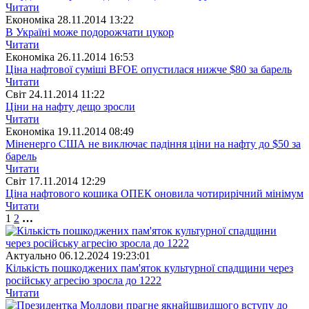
Читати
Економіка
28.11.2014 13:22
В Україні може подорожчати цукор
Читати
Економіка
26.11.2014 16:53
Ціна нафтової суміші BFOE опустилася нижче $80 за барель
Читати
Свiт
24.11.2014 11:22
Ціни на нафту дещо зросли
Читати
Економіка
19.11.2014 08:49
Міненерго США не виключає падіння ціни на нафту до $50 за
барель
Читати
Свiт
17.11.2014 12:29
Ціна нафтового кошика ОПЕК оновила чотирирічний мінімум
Читати
1
2
…
Актуально
06.12.2024 19:23:01
Кількість пошкоджених пам'яток культурної спадщини через
російську агресію зросла до 1222
Читати