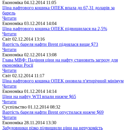
Економіка
04.12.2014 11:05
Ціна нафтового кошика ОПЕК впала до 67,31 доларів за
барель
Читати
Економіка
03.12.2014 14:04
Ціна нафтового кошика ОПЕК підвищилася на 2,5%
Читати
Свiт
02.12.2014 13:16
Вартість бареля нафти Brent піднялася вище $73
Читати
Економіка
02.12.2014 13:08
Глава МВФ: Падіння ціни на нафту становить загрозу для
економіки Росії
Читати
Свiт
02.12.2014 11:17
Ціна нафтового кошика ОПЕК оновила п'ятирічний мінімум
Читати
Економіка
01.12.2014 14:14
Ціни на нафту WTI впали нижче $65
Читати
Суспiльство
01.12.2014 08:32
Вартість бареля нафти Brent опустилася нижче $69
Читати
Економіка
28.11.2014 13:30
Забудовники різко підвищили ціни на нерухомість