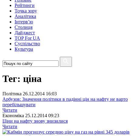
Рейтинги
Точка зору
Аналітика
Інтерв’ю
Столиця
Дайджест
TOP For UA
Суспiльство
Культура
Тег: ціна
Полiтика
26.12.2014 16:03
Арбузов: Значення політики в падінні цін на нафту не варто
перебільшувати
Читати
Економіка
25.12.2014 09:23
Ціни на нафту знову знизилися
Читати