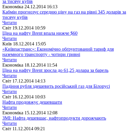
Економіка
24.12.2014 16:13
Кабмін прогнозує середню ціну на газ на рівні 345 доларів за
тисячу кубів
Читати
Свiт
19.12.2014 10:59
Ціна на нафту Brent впала нижче $60
Читати
Київ
18.12.2014 15:05
«Київпастранс»: Економічно обґрунтований тариф для
наземного транспорту - чотири гривні
Читати
Економіка
18.12.2014 11:54
Ціна на нафту Brent зросла до 61,25 долара за барель
Читати
Свiт
17.12.2014 14:13
Падіння рубля здешевить російський газ для Білорусі
Читати
Свiт
16.12.2014 10:03
Нафта продовжує дешевшати
Читати
Економіка
15.12.2014 12:08
ЗМІ: Нафта дешевшає, нафтопродукти дорожчають
Читати
Свiт
11.12.2014 09:21