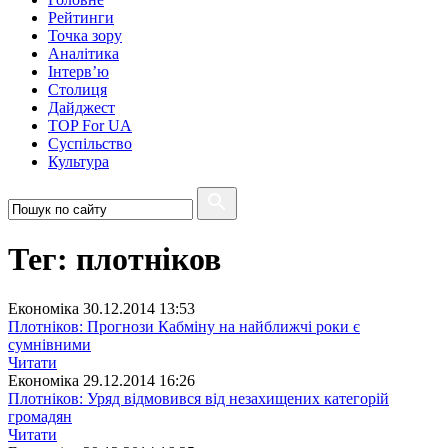
Рейтинги
Точка зору
Аналітика
Інтерв’ю
Столиця
Дайджест
TOP For UA
Суспiльство
Культура
Тег: плотніков
Економіка
30.12.2014 13:53
Плотніков: Прогнози Кабміну на найближчі роки є
сумнівними
Читати
Економіка
29.12.2014 16:26
Плотніков: Уряд відмовився від незахищених категорій
громадян
Читати