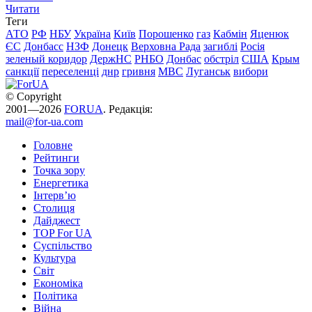
Читати
Теги
АТО
РФ
НБУ
Україна
Київ
Порошенко
газ
Кабмін
Яценюк
ЄС
Донбасс
НЗФ
Донецк
Верховна Рада
загиблі
Росія
зеленый коридор
ДержНС
РНБО
Донбас
обстріл
США
Крым
санкції
переселенці
днр
гривня
МВС
Луганськ
вибори
© Copyright
2001—2026
FORUA
. Редакція:
mail@for-ua.com
Головне
Рейтинги
Точка зору
Енергетика
Інтерв’ю
Столиця
Дайджест
TOP For UA
Суспiльство
Культура
Світ
Економіка
Політика
Війна