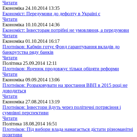
Читати
Економіка
24.10.2014 13:35
Економіст: Передумови до дефолту в Україні є
Читати
Економіка
10.10.2014 14:36
Економіст: Інвесторам потрібні не умовляння, а передумови
Читати
Економіка
01.10.2014 16:17
Плотніков: Кабмін готує Фонд гарантування вкладів до
банкрутства ряду банків
Читати
Полiтика
25.09.2014 12:11
Плотніков: Яценюк продовжує тільки обіцяти реформи
Читати
Економіка
09.09.2014 13:06
Плотніков: Розраховувати на зростання ВВП в 2015 році не
доводиться
Читати
Економіка
27.08.2014 13:19
Плотніков: Інвестори йдуть через політичні потрясіння і
сумнівні перспективи
Читати
Полiтика
18.08.2014 16:51
Плотніков: Під вибори влада намагається дістати різноманітні
позитиви