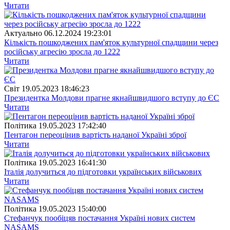
Читати
Актуально
06.12.2024 19:23:01
Кількість пошкоджених пам'яток культурної спадщини через
російську агресію зросла до 1222
Читати
Свiт
19.05.2023 18:46:23
Президентка Молдови прагне якнайшвидшого вступу до ЄС
Читати
Полiтика
19.05.2023 17:42:40
Пентагон переоцінив вартість наданої Україні зброї
Читати
Полiтика
19.05.2023 16:41:30
Італія долучиться до підготовки українських військових
Читати
Полiтика
19.05.2023 15:40:00
Стефанчук пообіцяв постачання Україні нових систем
NASAMS