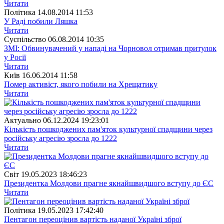
Читати
Полiтика
14.08.2014 11:53
У Раді побили Ляшка
Читати
Суспiльство
06.08.2014 10:35
ЗМІ: Обвинувачений у нападі на Чорновол отримав притулок
у Росії
Читати
Київ
16.06.2014 11:58
Помер активіст, якого побили на Хрещатику
Читати
Актуально
06.12.2024 19:23:01
Кількість пошкоджених пам'яток культурної спадщини через
російську агресію зросла до 1222
Читати
Свiт
19.05.2023 18:46:23
Президентка Молдови прагне якнайшвидшого вступу до ЄС
Читати
Полiтика
19.05.2023 17:42:40
Пентагон переоцінив вартість наданої Україні зброї