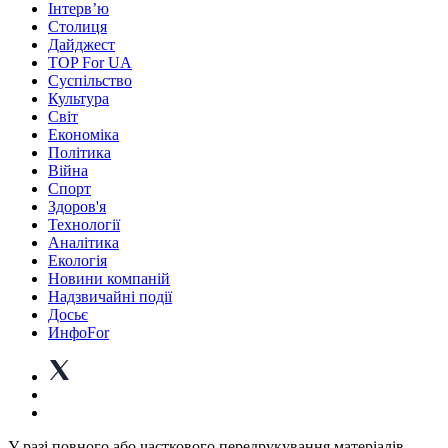
Інтерв’ю
Столиця
Дайджест
TOP For UA
Суспiльство
Культура
Світ
Економіка
Політика
Війна
Спорт
Здоров'я
Технології
Аналітика
Екологія
Новини компаній
Надзвичайні події
Досьє
ИнфоFor
У разі повного або часткового передрукування матеріалів