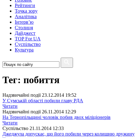
Рейтинги
Точка зору
Аналітика
Інтерв’ю
Столиця
Дайджест
TOP For UA
Суспiльство
Культура
Тег: побиття
Надзвичайні події
23.12.2014 19:52
У Сумській області побили главу РДА
Читати
Надзвичайні події
26.11.2014 12:29
На Тернопільщині чоловік побив двох міліціонерів
Читати
Суспiльство
21.11.2014 12:33
Джеджула допускає, що його побили через колишню дружину