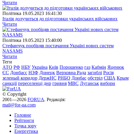
Читати
Полiтика
19.05.2023 16:41:30
Італія долучиться до підготовки українських військових
Читати
Полiтика
19.05.2023 15:40:00
Стефанчук пообіцяв постачання Україні нових систем
NASAMS
Читати
Теги
АТО
РФ
НБУ
Україна
Київ
Порошенко
газ
Кабмін
Яценюк
ЄС
Донбасс
НЗФ
Донецк
Верховна Рада
загиблі
Росія
зеленый коридор
ДержНС
РНБО
Донбас
обстріл
США
Крым
санкції
переселенці
днр
гривня
МВС
Луганськ
вибори
© Copyright
2001—2026
FORUA
. Редакція:
mail@for-ua.com
Головне
Рейтинги
Точка зору
Енергетика