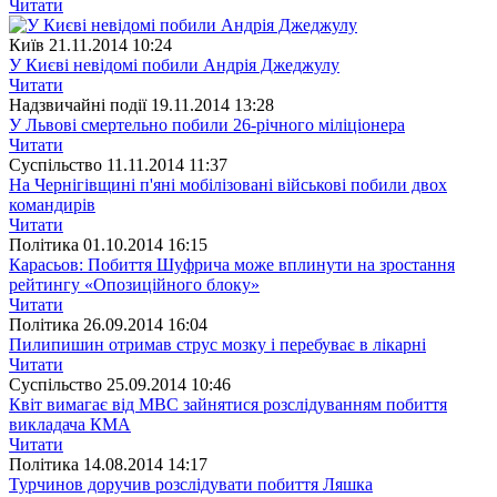
Читати
Київ
21.11.2014 10:24
У Києві невідомі побили Андрія Джеджулу
Читати
Надзвичайні події
19.11.2014 13:28
У Львові смертельно побили 26-річного міліціонера
Читати
Суспiльство
11.11.2014 11:37
На Чернігівщині п'яні мобілізовані військові побили двох
командирів
Читати
Полiтика
01.10.2014 16:15
Карасьов: Побиття Шуфрича може вплинути на зростання
рейтингу «Опозиційного блоку»
Читати
Полiтика
26.09.2014 16:04
Пилипишин отримав струс мозку і перебуває в лікарні
Читати
Суспiльство
25.09.2014 10:46
Квіт вимагає від МВС зайнятися розслідуванням побиття
викладача КМА
Читати
Полiтика
14.08.2014 14:17
Турчинов доручив розслідувати побиття Ляшка