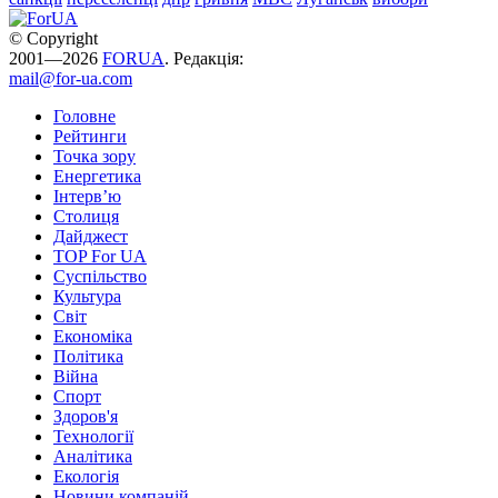
© Copyright
2001—2026
FORUA
. Редакція:
mail@for-ua.com
Головне
Рейтинги
Точка зору
Енергетика
Інтерв’ю
Столиця
Дайджест
TOP For UA
Суспiльство
Культура
Світ
Економіка
Політика
Війна
Спорт
Здоров'я
Технології
Аналітика
Екологія
Новини компаній