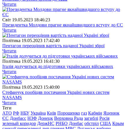
Читати
Свiт
19.05.2023 18:46:23
Президентка Молдови прагне якнайшвидшого вступу до ЄС
Читати
Полiтика
19.05.2023 17:42:40
Пентагон переоцінив вартість наданої Україні зброї
Читати
Полiтика
19.05.2023 16:41:30
Італія долучиться до підготовки українських військових
Читати
Полiтика
19.05.2023 15:40:00
Стефанчук пообіцяв постачання Україні нових систем
NASAMS
Читати
Теги
АТО
РФ
НБУ
Україна
Київ
Порошенко
газ
Кабмін
Яценюк
ЄС
Донбасс
НЗФ
Донецк
Верховна Рада
загиблі
Росія
зеленый коридор
ДержНС
РНБО
Донбас
обстріл
США
Крым
санкції
переселенці
днр
гривня
МВС
Луганськ
вибори