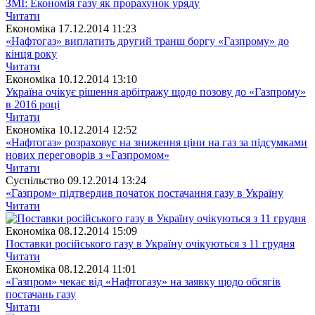
ЗМІ: Економія газу як прорахунок уряду
Читати
Економіка
17.12.2014 11:23
«Нафтогаз» виплатить другий транш боргу «Газпрому» до
кінця року
Читати
Економіка
10.12.2014 13:10
Україна очікує рішення арбітражу щодо позову до «Газпрому»
в 2016 році
Читати
Економіка
10.12.2014 12:52
«Нафтогаз» розраховує на зниження ціни на газ за підсумками
нових переговорів з «Газпромом»
Читати
Суспiльство
09.12.2014 13:24
«Газпром» підтвердив початок постачання газу в Україну
Читати
Економіка
08.12.2014 15:09
Поставки російського газу в Україну очікуються з 11 грудня
Читати
Економіка
08.12.2014 11:01
«Газпром» чекає від «Нафтогазу» на заявку щодо обсягів
постачань газу
Читати