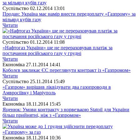
Суспiльство
02.12.2014 13:01
Продан: Україна має намір внести передоплату «Газпрому» за
мільярд кубів газу
Читати
Суспiльство
01.12.2014 11:08
«Нафтогаз України» ще не перераховував платіж за
постачання російського газу у грудні
Читати
Економіка
27.11.2014 14:41
Коболєв закликає ЄС переглянути контракт із «Газпромом»
Читати
Суспiльство
25.11.2014 15:49
«Газпром» вирішив ліквідувати два газопроводи в
Амвросіївку і Маріуполь
Читати
Економіка
18.11.2014 15:45
Яценюк: Умови контракту з норвезькою Statoil для України
більш прийнятні, ніж з «Газпромом»
Читати
Економіка
18.11.2014 10:36