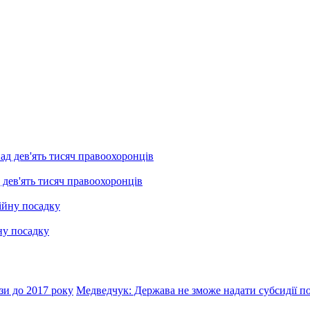
 дев'ять тисяч правоохоронців
ну посадку
зи до 2017 року
Медведчук: Держава не зможе надати субсидії п