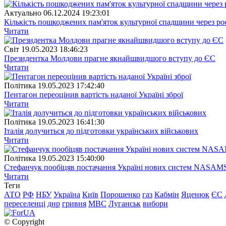
Актуально
06.12.2024 19:23:01
Кількість пошкоджених пам'яток культурної спадщини через рос
Читати
Свiт
19.05.2023 18:46:23
Президентка Молдови прагне якнайшвидшого вступу до ЄС
Читати
Полiтика
19.05.2023 17:42:40
Пентагон переоцінив вартість наданої Україні зброї
Читати
Полiтика
19.05.2023 16:41:30
Італія долучиться до підготовки українських військових
Читати
Полiтика
19.05.2023 15:40:00
Стефанчук пообіцяв постачання Україні нових систем NASAM
Читати
Теги
АТО
РФ
НБУ
Україна
Київ
Порошенко
газ
Кабмін
Яценюк
ЄС
переселенці
днр
гривня
МВС
Луганськ
вибори
© Copyright