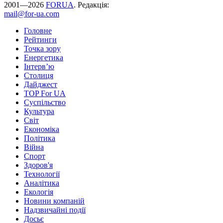
2001—2026
FORUA
. Редакція:
mail@for-ua.com
Головне
Рейтинги
Точка зору
Енергетика
Інтерв’ю
Столиця
Дайджест
TOP For UA
Суспiльство
Культура
Світ
Економіка
Політика
Війна
Спорт
Здоров'я
Технології
Аналітика
Екологія
Новини компаній
Надзвичайні події
Досьє