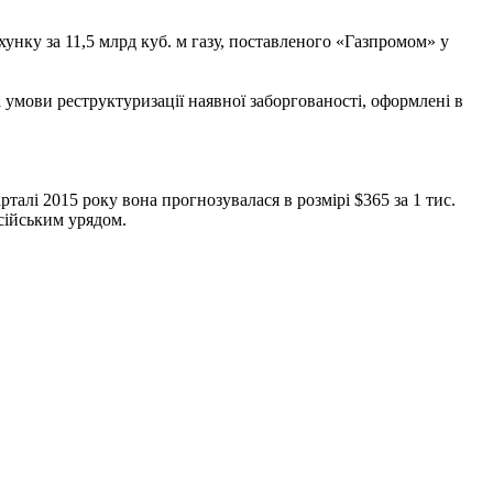
унку за 11,5 млрд куб. м газу, поставленого «Газпромом» у
а умови реструктуризації наявної заборгованості, оформлені в
талі 2015 року вона прогнозувалася в розмірі $365 за 1 тис.
осійським урядом.