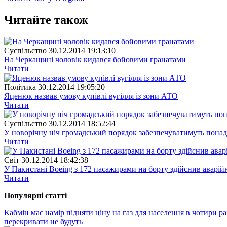
Читайте також
Суспiльство
30.12.2014 19:13:10
На Черкащині чоловік кидався бойовими гранатами
Читати
Полiтика
30.12.2014 19:05:20
Яценюк назвав умову купівлі вугілля із зони АТО
Читати
Суспiльство
30.12.2014 18:52:44
У новорічну ніч громадський порядок забезпечуватимуть понад
Читати
Свiт
30.12.2014 18:42:38
У Пакистані Boeing з 172 пасажирами на борту здійснив аварій
Читати
Популярнi статтi
Кабмін має намір підняти ціну на газ для населення в чотири ра
перекривати не будуть