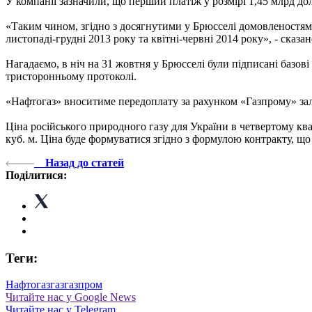
У компанії зазначили, що перший платіж у розмірі 1,45 млрд до
«Таким чином, згідно з досягнутими у Брюсселі домовленостями
листопаді-грудні 2013 року та квітні-червні 2014 року», - сказа
Нагадаємо, в ніч на 31 жовтня у Брюсселі були підписані базові
тристоронньому протоколі.
«Нафтогаз» вноситиме передоплату за рахунком «Газпрому» зале
Ціна російського природного газу для України в четвертому квар
куб. м. Ціна буде формуватися згідно з формулою контракту, що
Назад до статей
Поділитися:
Теги:
Нафтогаз
газ
газпром
Читайте нас у Google News
Читайте нас у Telegram