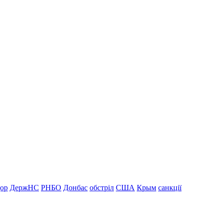
дор
ДержНС
РНБО
Донбас
обстріл
США
Крым
санкції