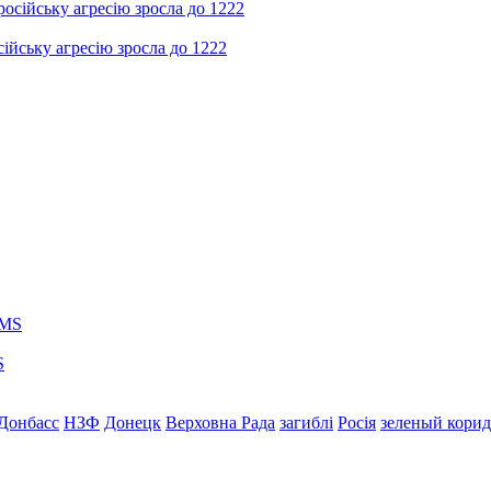
ійську агресію зросла до 1222
S
Донбасс
НЗФ
Донецк
Верховна Рада
загиблі
Росія
зеленый кори