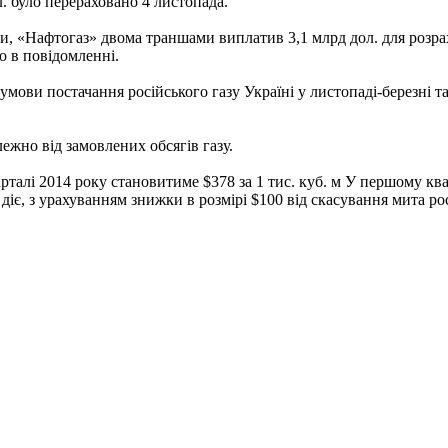
л. було перераховано 4 листопада.
, «Нафтогаз» двома траншами виплатив 3,1 млрд дол. для розрах
но в повідомленні.
 умови постачання російського газу Україні у листопаді-березні т
жно від замовлених обсягів газу.
талі 2014 року становитиме $378 за 1 тис. куб. м У першому квар
 діє, з урахуванням знижки в розмірі $100 від скасування мита р