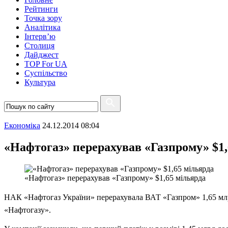
Рейтинги
Точка зору
Аналітика
Інтерв’ю
Столиця
Дайджест
TOP For UA
Суспiльство
Культура
Економіка
24.12.2014 08:04
«Нафтогаз» перерахував «Газпрому» $1,
«Нафтогаз» перерахував «Газпрому» $1,65 мільярда
НАК «Нафтогаз України» перерахувала ВАТ «Газпром» 1,65 млрд 
«Нафтогазу».