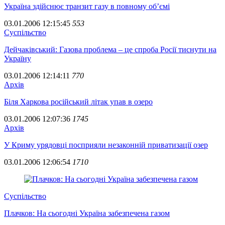
Україна здійснює транзит газу в повному об’ємі
03.01.2006 12:15:45
553
Суспiльство
Дейчаківський: Газова проблема – це спроба Росії тиснути на
Україну
03.01.2006 12:14:11
770
Архiв
Біля Харкова російський літак упав в озеро
03.01.2006 12:07:36
1745
Архiв
У Криму урядовці посприяли незаконній приватизації озер
03.01.2006 12:06:54
1710
Суспiльство
Плачков: На сьогодні Україна забезпечена газом