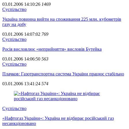
03.01.2006 14:10:26
1469
Суспiльство
Україна повинна вийти на споживання 225 млн. кубометрів
газу на добу
03.01.2006 14:07:02
769
Суспiльство
Росія висловлює «неприйняття» висловів Бутейка
03.01.2006 14:06:50
563
Суспiльство
Плачков: Газотранспортна система України працює стабільно
03.01.2006 13:41:24
574
Суспiльство
«Нафтогаз України»: Україна не відбирає російський газ
несанкціоновано