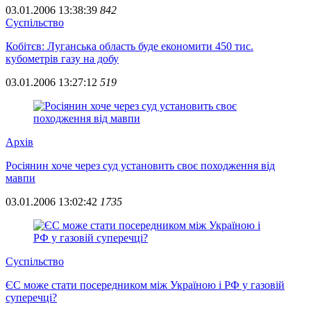
03.01.2006 13:38:39
842
Суспiльство
Кобітєв: Луганська область буде економити 450 тис.
кубометрів газу на добу
03.01.2006 13:27:12
519
Архiв
Росіянин хоче через суд установить своє походження від
мавпи
03.01.2006 13:02:42
1735
Суспiльство
ЄС може стати посередником між Україною і РФ у газовій
суперечці?