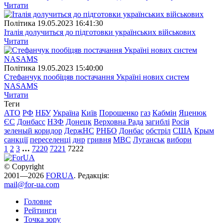
Читати
Полiтика
19.05.2023 16:41:30
Італія долучиться до підготовки українських військових
Читати
Полiтика
19.05.2023 15:40:00
Стефанчук пообіцяв постачання Україні нових систем
NASAMS
Читати
Теги
АТО
РФ
НБУ
Україна
Київ
Порошенко
газ
Кабмін
Яценюк
ЄС
Донбасс
НЗФ
Донецк
Верховна Рада
загиблі
Росія
зеленый коридор
ДержНС
РНБО
Донбас
обстріл
США
Крым
санкції
переселенці
днр
гривня
МВС
Луганськ
вибори
1
2
3
…
7220
7221
7222
© Copyright
2001—2026
FORUA
. Редакція:
mail@for-ua.com
Головне
Рейтинги
Точка зору