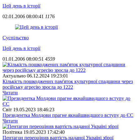
Цей день в історії
02.01.2006 08:00:41
1176
Суспiльство
Цей день в історії
01.01.2006 08:00:51
4559
Актуально
06.12.2024 19:23:01
Кількість пошкоджених пам'яток культурної спадщини через
російську агресію зросла до 1222
Читати
Свiт
19.05.2023 18:46:23
Президентка Молдови прагне якнайшвидшого вступу до ЄС
Читати
Полiтика
19.05.2023 17:42:40
Пентагон переоцінив вартість наданої Україні зброї