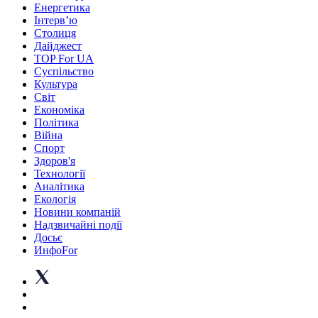
Енергетика
Інтерв’ю
Столиця
Дайджест
TOP For UA
Суспiльство
Культура
Світ
Економіка
Політика
Війна
Спорт
Здоров'я
Технології
Аналітика
Екологія
Новини компаній
Надзвичайні події
Досьє
ИнфоFor