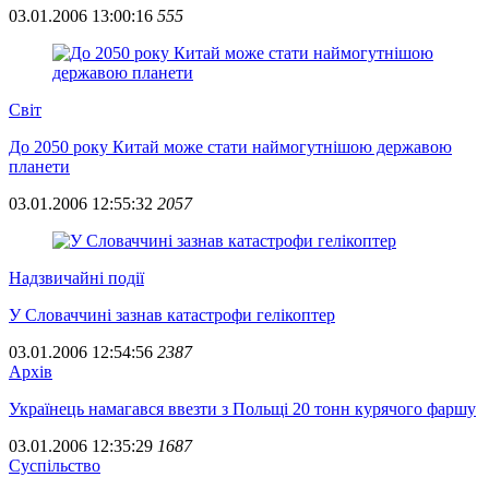
03.01.2006 13:00:16
555
Свiт
До 2050 року Китай може стати наймогутнішою державою
планети
03.01.2006 12:55:32
2057
Надзвичайні події
У Словаччині зазнав катастрофи гелікоптер
03.01.2006 12:54:56
2387
Архiв
Українець намагався ввезти з Польщі 20 тонн курячого фаршу
03.01.2006 12:35:29
1687
Суспiльство