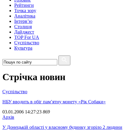
Рейтинги
Точка зору
Аналітика
Інтерв’ю
Столиця
Дайджест
TOP For UA
Суспiльство
Культура
Стрічка новин
Суспiльство
НБУ вводить в обіг пам’ятну монету «Рік Собаки»
03.01.2006 14:27:23
869
Архiв
У Донецькій області у власному будинку згоріло 2 людини