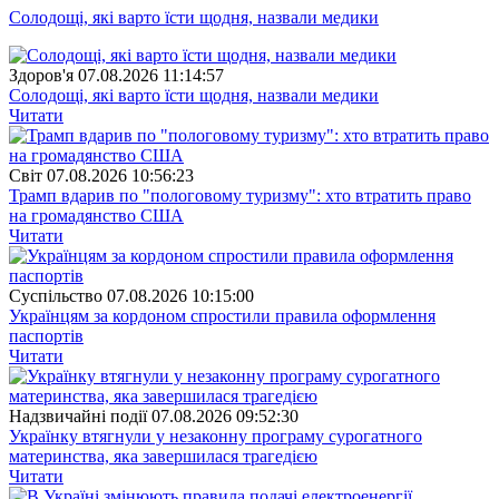
Солодощі, які варто їсти щодня, назвали медики
Здоров'я
07.08.2026 11:14:57
Солодощі, які варто їсти щодня, назвали медики
Читати
Свiт
07.08.2026 10:56:23
Трамп вдарив по "пологовому туризму": хто втратить право
на громадянство США
Читати
Суспiльство
07.08.2026 10:15:00
Українцям за кордоном спростили правила оформлення
паспортів
Читати
Надзвичайні події
07.08.2026 09:52:30
Українку втягнули у незаконну програму сурогатного
материнства, яка завершилася трагедією
Читати