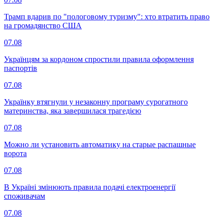
Трамп вдарив по "пологовому туризму": хто втратить право
на громадянство США
07.08
Українцям за кордоном спростили правила оформлення
паспортів
07.08
Українку втягнули у незаконну програму сурогатного
материнства, яка завершилася трагедією
07.08
Можно ли установить автоматику на старые распашные
ворота
07.08
В Україні змінюють правила подачі електроенергії
споживачам
07.08