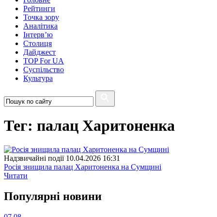
Рейтинги
Точка зору
Аналітика
Інтерв’ю
Столиця
Дайджест
TOP For UA
Суспiльство
Культура
Тег: палац Харитоненка
Надзвичайні події
10.04.2026 16:31
Росія знищила палац Харитоненка на Сумщині
Читати
Популярнi новини
07.08