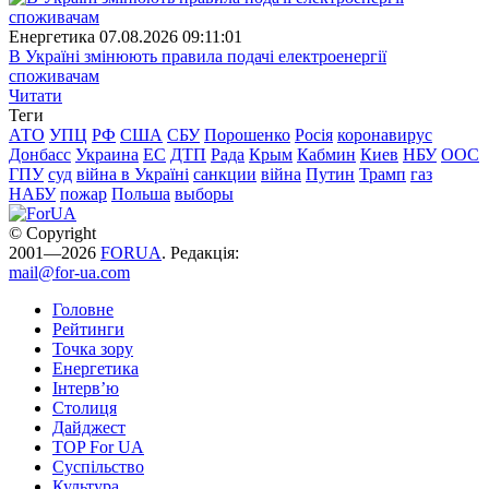
Енергетика
07.08.2026 09:11:01
В Україні змінюють правила подачі електроенергії
споживачам
Читати
Теги
АТО
УПЦ
РФ
США
СБУ
Порошенко
Росія
коронавирус
Донбасс
Украина
ЕС
ДТП
Рада
Крым
Кабмин
Киев
НБУ
ООС
ГПУ
суд
війна в Україні
санкции
війна
Путин
Трамп
газ
НАБУ
пожар
Польша
выборы
© Copyright
2001—2026
FORUA
. Редакція:
mail@for-ua.com
Головне
Рейтинги
Точка зору
Енергетика
Інтерв’ю
Столиця
Дайджест
TOP For UA
Суспiльство
Культура