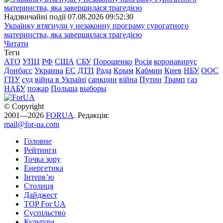
Надзвичайні події
07.08.2026 09:52:30
Українку втягнули у незаконну програму сурогатного
материнства, яка завершилася трагедією
Читати
Теги
АТО
УПЦ
РФ
США
СБУ
Порошенко
Росія
коронавирус
Донбасс
Украина
ЕС
ДТП
Рада
Крым
Кабмин
Киев
НБУ
ООС
ГПУ
суд
війна в Україні
санкции
війна
Путин
Трамп
газ
НАБУ
пожар
Польша
выборы
© Copyright
2001—2026
FORUA
. Редакція:
mail@for-ua.com
Головне
Рейтинги
Точка зору
Енергетика
Інтерв’ю
Столиця
Дайджест
TOP For UA
Суспiльство
Культура