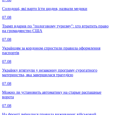
Солодощі, які варто їсти щодня, назвали медики
07.08
Трамп вдарив по "пологовому туризму": хто втратить право
на громадянство США
07.08
Українцям за кордоном спростили правила оформлення
паспортів
07.08
Українку втягнули у незаконну програму сурогатного
материнства, яка завершилася трагедією
07.08
Можно ли установить автоматику на старые распашные
ворота
07.08
На фронті змінилися правила виживання: військовий