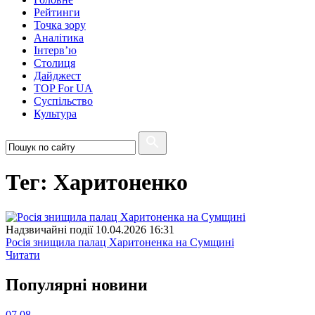
Рейтинги
Точка зору
Аналітика
Інтерв’ю
Столиця
Дайджест
TOP For UA
Суспiльство
Культура
Тег: Харитоненко
Надзвичайні події
10.04.2026 16:31
Росія знищила палац Харитоненка на Сумщині
Читати
Популярнi новини
07.08