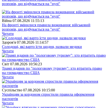
розповів, що відбувається на "нулі"
Війна
07.08.2026 11:55:13
На фронті змінилися правила виживання: військовий
розповів, що відбувається на "нулі"
Читати
Здоров'я
07.08.2026 11:14:57
Солодощі, які варто їсти щодня, назвали медики
Читати
Свiт
07.08.2026 10:56:23
Трамп вдарив по "пологовому туризму": хто втратить право
на громадянство США
Читати
Суспiльство
07.08.2026 10:15:00
Українцям за кордоном спростили правила оформлення
паспортів
Читати