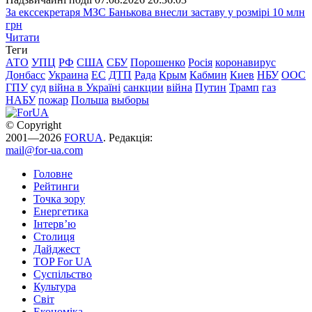
За екссекретаря МЗС Банькова внесли заставу у розмірі 10 млн
грн
Читати
Теги
АТО
УПЦ
РФ
США
СБУ
Порошенко
Росія
коронавирус
Донбасс
Украина
ЕС
ДТП
Рада
Крым
Кабмин
Киев
НБУ
ООС
ГПУ
суд
війна в Україні
санкции
війна
Путин
Трамп
газ
НАБУ
пожар
Польша
выборы
© Copyright
2001—2026
FORUA
. Редакція:
mail@for-ua.com
Головне
Рейтинги
Точка зору
Енергетика
Інтерв’ю
Столиця
Дайджест
TOP For UA
Суспiльство
Культура
Світ
Економіка