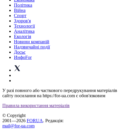
Політика
Війна
Спорт
Здоров'я
Технології
Аналітика
Екологія
Новини компаній
Надзвичайні події
Досьє
ИнфоFor
У разі повного або часткового передрукування матеріалів
сайту посилання на https://for-ua.com є обов'язковим
Правила використання матеріалів
© Copyright
2001—2026
FORUA
. Редакція:
mail@for-ua.com