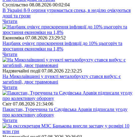
Суспiльство
08.08.2026 00:02:04
В Україні 8-9 серпня утримається спека, в неділю очікуються
дощі та грози
Читати
Економіка
07.08.2026 23:29:52
Нацбанк очікує прискорення інфляції до 10% цьогоріч та
зростання економіки на 1,8%
Читати
Надзвичайні події
07.08.2026 22:32:25
На Миколаївщині у пункті металобрухту стався вибух: є
загиблий, двоє травмовані
Читати
Свiт
07.08.2026 21:34:06
Пакистан, Туреччина та Саудівська Аравія підписали угоду
про колективну оборону
Читати
Надзвичайні події
07.08.2026 20:36:03