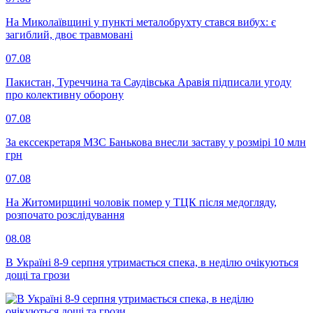
На Миколаївщині у пункті металобрухту стався вибух: є
загиблий, двоє травмовані
07.08
Пакистан, Туреччина та Саудівська Аравія підписали угоду
про колективну оборону
07.08
За екссекретаря МЗС Банькова внесли заставу у розмірі 10 млн
грн
07.08
На Житомирщині чоловік помер у ТЦК після медогляду,
розпочато розслідування
08.08
В Україні 8-9 серпня утримається спека, в неділю очікуються
дощі та грози