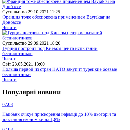
Суспiльство
29.10.2021 11:25
Франция тоже обеспокоена применением Bayraktar на
Донбассе
Читати
Суспiльство
29.09.2021 18:20
Турция построит под Киевом центр испытаний
беспилотников
Читати
Свiт
23.05.2021 13:00
Польша первой из стран НАТО закупит турецкие боевые
беспилотники
Читати
Популярнi новини
07.08
Нацбанк очікує прискорення інфляції до 10% цьогоріч та
зростання економіки на 1,8%
07.08