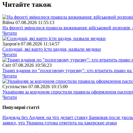
Читайте також
Війна
07.08.2026 11:55:13
На фронті змінилися правила виживання: військовий розповів, щ
Читати
Здоров'я
07.08.2026 11:14:57
Солодощі, які варто їсти щодня, назвали медики
Читати
Свiт
07.08.2026 10:56:23
Трамп вдарив по "пологовому туризму": хто втратить право н
Читати
Суспiльство
07.08.2026 10:15:00
Українцям за кордоном спростили правила оформлення паспорт
Читати
Популярнi статтi
Надежда без Андрея: на что делает ставку Банковая после увол
заявил, что Украина готова ответить на хакерские атаки