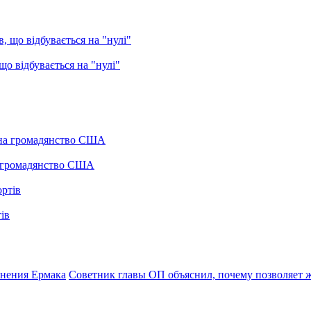
о відбувається на "нулі"
а громадянство США
ів
ьнения Ермака
Советник главы ОП объяснил, почему позволяет ж