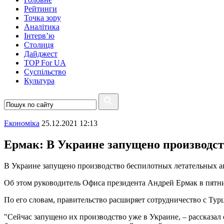
Рейтинги
Точка зору
Аналітика
Інтерв’ю
Столиця
Дайджест
TOP For UA
Суспiльство
Культура
Економіка
25.12.2021 12:13
Ермак: В Украине запущено производст
В Украине запущено производство беспилотных летательных ап
Об этом руководитель Офиса президента Андрей Ермак в пятни
По его словам, правительство расширяет сотрудничество с Турц
"Сейчас запущено их производство уже в Украине, – рассказал о