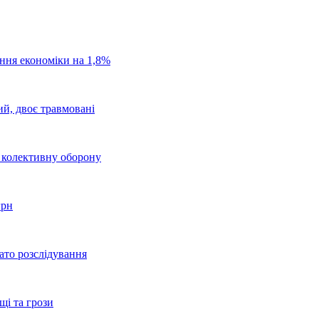
ання економіки на 1,8%
ий, двоє травмовані
о колективну оборону
грн
ато розслідування
щі та грози