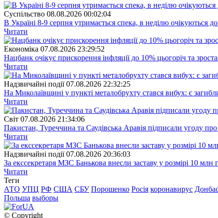
Суспiльство
08.08.2026 00:02:04
В Україні 8-9 серпня утримається спека, в неділю очікуються до
Читати
Економіка
07.08.2026 23:29:52
Нацбанк очікує прискорення інфляції до 10% цьогоріч та зрост
Читати
Надзвичайні події
07.08.2026 22:32:25
На Миколаївщині у пункті металобрухту стався вибух: є загибл
Читати
Свiт
07.08.2026 21:34:06
Пакистан, Туреччина та Саудівська Аравія підписали угоду пр
Читати
Надзвичайні події
07.08.2026 20:36:03
За екссекретаря МЗС Банькова внесли заставу у розмірі 10 млн 
Читати
Теги
АТО
УПЦ
РФ
США
СБУ
Порошенко
Росія
коронавирус
Донба
Польша
выборы
© Copyright