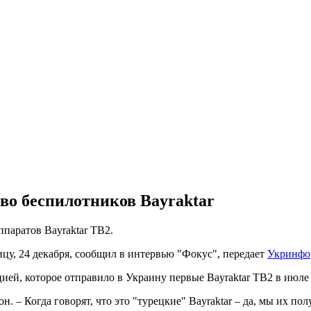
во беспилотников Bayraktar
паратов Bayraktar TB2.
цу, 24 декабря, сообщил в интервью "Фокус", передает
Укринфо
ией, которое отправило в Украину первые Bayraktar TB2 в июле 
н. – Когда говорят, что это "турецкие" Bayraktar – да, мы их по