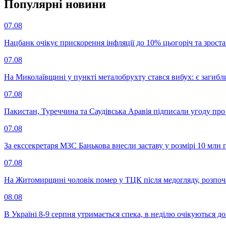
Популярнi новини
07.08
Нацбанк очікує прискорення інфляції до 10% цьогоріч та зрост
07.08
На Миколаївщині у пункті металобрухту стався вибух: є загибл
07.08
Пакистан, Туреччина та Саудівська Аравія підписали угоду пр
07.08
За екссекретаря МЗС Банькова внесли заставу у розмірі 10 млн 
07.08
На Житомирщині чоловік помер у ТЦК після медогляду, розпоч
08.08
В Україні 8-9 серпня утримається спека, в неділю очікуються до