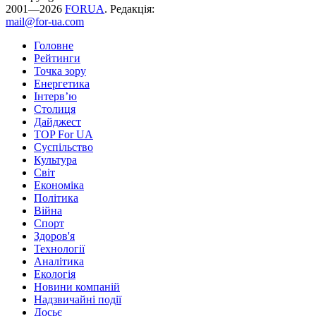
2001—2026
FORUA
. Редакція:
mail@for-ua.com
Головне
Рейтинги
Точка зору
Енергетика
Інтерв’ю
Столиця
Дайджест
TOP For UA
Суспiльство
Культура
Світ
Економіка
Політика
Війна
Спорт
Здоров'я
Технології
Аналітика
Екологія
Новини компаній
Надзвичайні події
Досьє