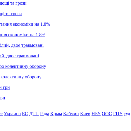
щі та грози
ання економіки на 1,8%
ий, двоє травмовані
о колективну оборону
грн
сс
Украина
ЕС
ДТП
Рада
Крым
Кабмин
Киев
НБУ
ООС
ГПУ
суд