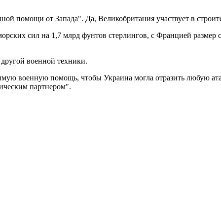
нной помощи от Запада". Да, Великобритания участвует в строит
орских сил на 1,7 млрд фунтов стерлингов, с Францией размер с
 другой военной техники.
имую военную помощь, чтобы Украина могла отразить любую атак
гическим партнером".