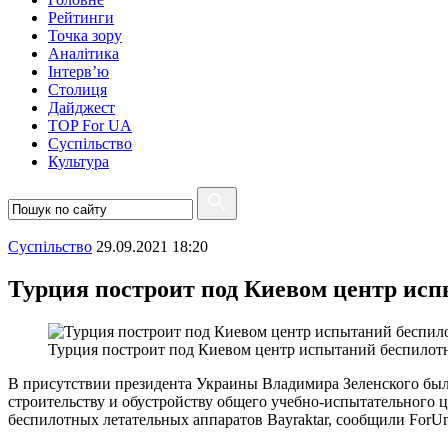
Рейтинги
Точка зору
Аналітика
Інтерв’ю
Столиця
Дайджест
TOP For UA
Суспiльство
Культура
Суспiльство
29.09.2021 18:20
Турция построит под Киевом центр ис
Турция построит под Киевом центр испытаний беспилот
В присутствии президента Украины Владимира Зеленского был
строительству и обустройству общего учебно-испытательного ц
беспилотных летательных аппаратов Bayraktar, сообщили ForUm