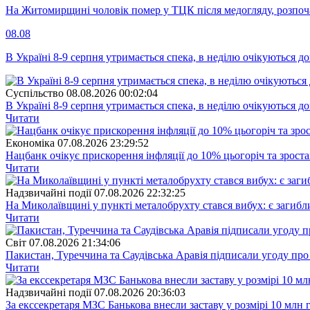
На Житомирщині чоловік помер у ТЦК після медогляду, розпоч
08.08
В Україні 8-9 серпня утримається спека, в неділю очікуються до
Суспiльство
08.08.2026 00:02:04
В Україні 8-9 серпня утримається спека, в неділю очікуються до
Читати
Економіка
07.08.2026 23:29:52
Нацбанк очікує прискорення інфляції до 10% цьогоріч та зрост
Читати
Надзвичайні події
07.08.2026 22:32:25
На Миколаївщині у пункті металобрухту стався вибух: є загибл
Читати
Свiт
07.08.2026 21:34:06
Пакистан, Туреччина та Саудівська Аравія підписали угоду пр
Читати
Надзвичайні події
07.08.2026 20:36:03
За екссекретаря МЗС Банькова внесли заставу у розмірі 10 млн 