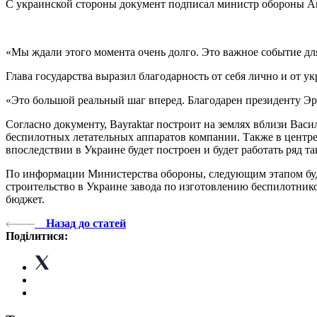
С украинской стороны документ подписал министр обороны Анд
«Мы ждали этого момента очень долго. Это важное событие дл
Глава государства выразил благодарность от себя лично и от 
«Это большой реальный шаг вперед. Благодарен президенту Эрд
Согласно документу, Bayraktar построит на землях вблизи В
беспилотных летательных аппаратов компании. Также в центре 
впоследствии в Украине будет построен и будет работать ряд та
По информации Министерства обороны, следующим этапом буде
строительство в Украине завода по изготовлению беспилотнико
бюджет.
Назад до статей
Поділитися: