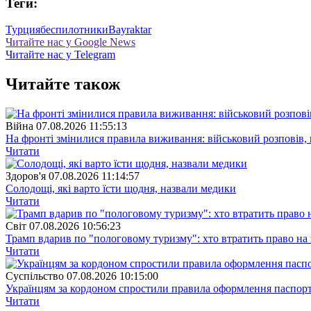
Теги:
Турция
беспилотники
Bayraktar
Читайте нас у Google News
Читайте нас у Telegram
Читайте також
Війна
07.08.2026 11:55:13
На фронті змінилися правила виживання: військовий розповів, щ
Читати
Здоров'я
07.08.2026 11:14:57
Солодощі, які варто їсти щодня, назвали медики
Читати
Свiт
07.08.2026 10:56:23
Трамп вдарив по "пологовому туризму": хто втратить право н
Читати
Суспiльство
07.08.2026 10:15:00
Українцям за кордоном спростили правила оформлення паспорт
Читати