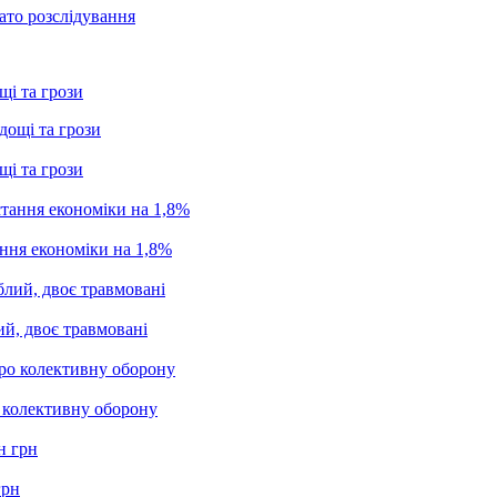
ато розслідування
щі та грози
щі та грози
ання економіки на 1,8%
ий, двоє травмовані
о колективну оборону
грн