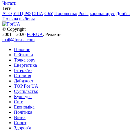
Читати
Теги
АТО
УПЦ
РФ
США
СБУ
Порошенко
Росія
коронавирус
Донба
Польша
выборы
© Copyright
2001—2026
FORUA
. Редакція:
mail@for-ua.com
Головне
Рейтинги
Точка зору
Енергетика
Інтерв’ю
Столиця
Дайджест
TOP For UA
Суспiльство
Культура
Світ
Економіка
Політика
Війна
Спорт
Здоров'я