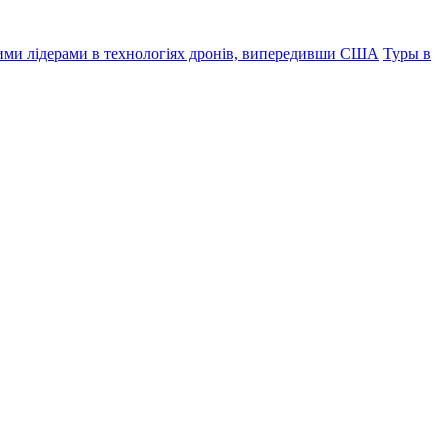
овими лідерами в технологіях дронів, випередивши США
Туры в