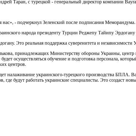
рей Таран, с турецкой - генеральный директор компании Bayrak
я нас», - подчеркнул Зеленский после подписания Меморандума.
украинского народа президенту Турции Реджепу Тайипу Эрдогану 
огану. Это реальная поддержка суверенитета и независимости Ук
асилькова, принадлежащих Министерству обороны Украины, центр
будет осуществляться обучение и подготовка персонала, которы
ких центров.
т налаживание украинского-турецкого производства БПЛА. Bayr
в, где будут работать украинские специалисты. Это создаст нов