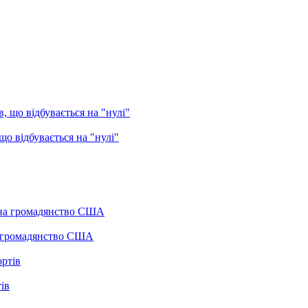
о відбувається на "нулі"
а громадянство США
ів