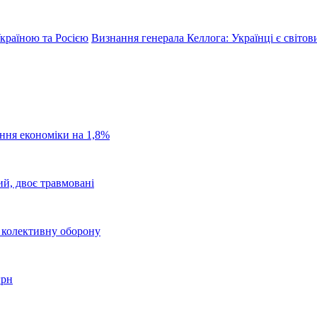
країною та Росією
Визнання генерала Келлога: Українці є світ
ання економіки на 1,8%
ий, двоє травмовані
о колективну оборону
грн