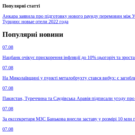
Популярнi статтi
Анкара заявила про підготовку нового раунду перемовин між У
Турцию: новые отели 2022 года
Популярнi новини
07.08
Нацбанк очікує прискорення інфляції до 10% цьогоріч та зрост
07.08
На Миколаївщині у пункті металобрухту стався вибух: є загибл
07.08
Пакистан, Туреччина та Саудівська Аравія підписали угоду пр
07.08
За екссекретаря МЗС Банькова внесли заставу у розмірі 10 млн 
07.08