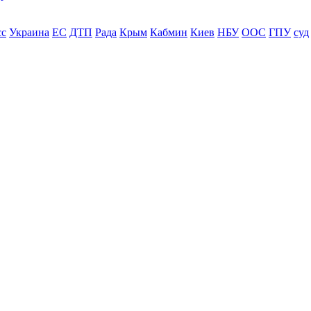
сс
Украина
ЕС
ДТП
Рада
Крым
Кабмин
Киев
НБУ
ООС
ГПУ
суд