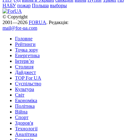
НАБУ
пожар
Польша
выборы
© Copyright
2001—2026
FORUA
. Редакція:
mail@for-ua.com
Головне
Рейтинги
Точка зору
Енергетика
Інтерв’ю
Столиця
Дайджест
TOP For UA
Суспiльство
Культура
Світ
Економіка
Політика
Війна
Спорт
Здоров'я
Технології
Аналітика
Екологія