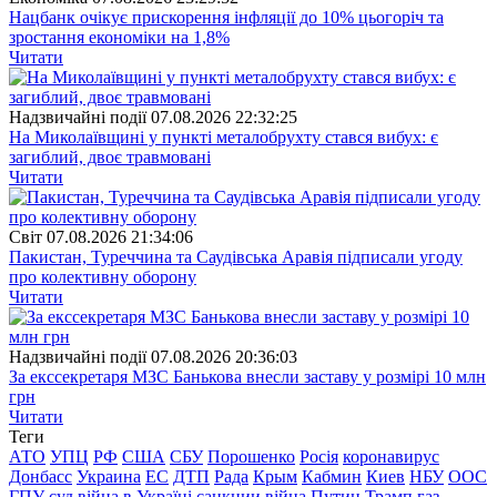
Нацбанк очікує прискорення інфляції до 10% цьогоріч та
зростання економіки на 1,8%
Читати
Надзвичайні події
07.08.2026 22:32:25
На Миколаївщині у пункті металобрухту стався вибух: є
загиблий, двоє травмовані
Читати
Свiт
07.08.2026 21:34:06
Пакистан, Туреччина та Саудівська Аравія підписали угоду
про колективну оборону
Читати
Надзвичайні події
07.08.2026 20:36:03
За екссекретаря МЗС Банькова внесли заставу у розмірі 10 млн
грн
Читати
Теги
АТО
УПЦ
РФ
США
СБУ
Порошенко
Росія
коронавирус
Донбасс
Украина
ЕС
ДТП
Рада
Крым
Кабмин
Киев
НБУ
ООС
ГПУ
суд
війна в Україні
санкции
війна
Путин
Трамп
газ