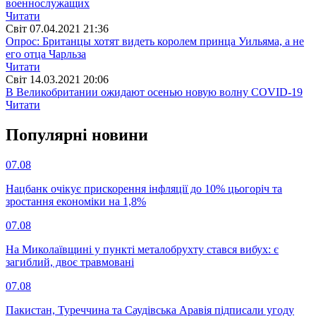
военнослужащих
Читати
Свiт
07.04.2021 21:36
Опрос: Британцы хотят видеть королем принца Уильяма, а не
его отца Чарльза
Читати
Свiт
14.03.2021 20:06
В Великобритании ожидают осенью новую волну COVID-19
Читати
Популярнi новини
07.08
Нацбанк очікує прискорення інфляції до 10% цьогоріч та
зростання економіки на 1,8%
07.08
На Миколаївщині у пункті металобрухту стався вибух: є
загиблий, двоє травмовані
07.08
Пакистан, Туреччина та Саудівська Аравія підписали угоду