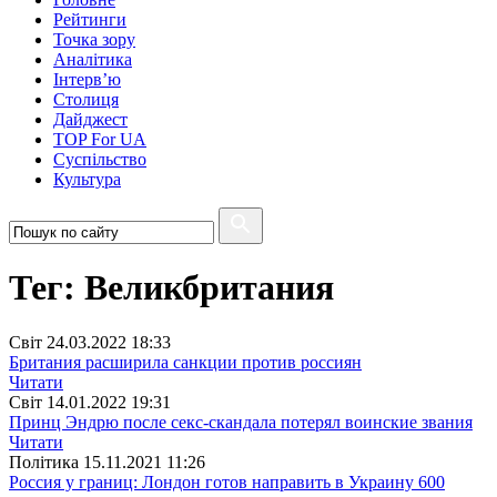
Рейтинги
Точка зору
Аналітика
Інтерв’ю
Столиця
Дайджест
TOP For UA
Суспiльство
Культура
Тег: Великбритания
Свiт
24.03.2022 18:33
Британия расширила санкции против россиян
Читати
Свiт
14.01.2022 19:31
Принц Эндрю после секс-скандала потерял воинские звания
Читати
Полiтика
15.11.2021 11:26
Россия у границ: Лондон готов направить в Украину 600