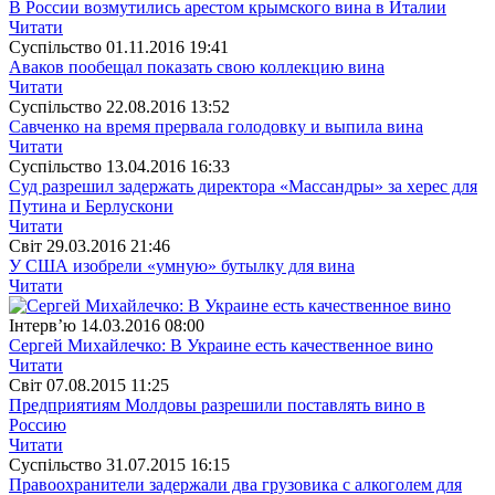
В России возмутились арестом крымского вина в Италии
Читати
Суспiльство
01.11.2016 19:41
Аваков пообещал показать свою коллекцию вина
Читати
Суспiльство
22.08.2016 13:52
Савченко на время прервала голодовку и выпила вина
Читати
Суспiльство
13.04.2016 16:33
Суд разрешил задержать директора «Массандры» за херес для
Путина и Берлускони
Читати
Свiт
29.03.2016 21:46
У США изобрели «умную» бутылку для вина
Читати
Інтерв’ю
14.03.2016 08:00
Сергей Михайлечко: В Украине есть качественное вино
Читати
Свiт
07.08.2015 11:25
Предприятиям Молдовы разрешили поставлять вино в
Россию
Читати
Суспiльство
31.07.2015 16:15
Правоохранители задержали два грузовика с алкоголем для