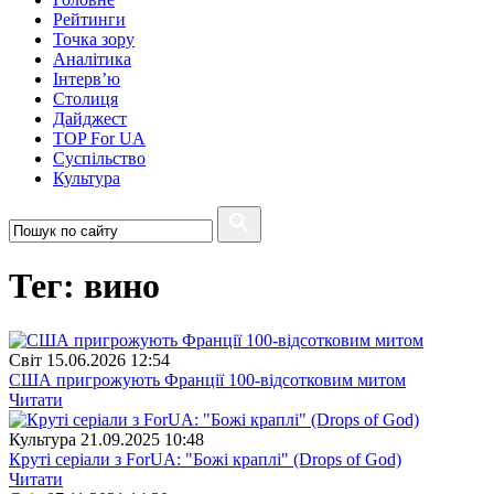
Рейтинги
Точка зору
Аналітика
Інтерв’ю
Столиця
Дайджест
TOP For UA
Суспiльство
Культура
Тег: вино
Свiт
15.06.2026 12:54
США пригрожують Франції 100-відсотковим митом
Читати
Культура
21.09.2025 10:48
Круті серіали з ForUA: "Божі краплі" (Drops of God)
Читати