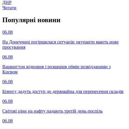
ДНР
Читати
Популярнi новини
06.08
На Донеччині погіршилася ситуація: окупанти мають нове
просування
06.08
Вашингтон відновив і розширив обмін розвідданими з
Києвом
06.08
Бізнесу дадуть доступ до держмайна для перенесення складів
06.08
Світові ціни на нафту падають третій день поспіль
06.08