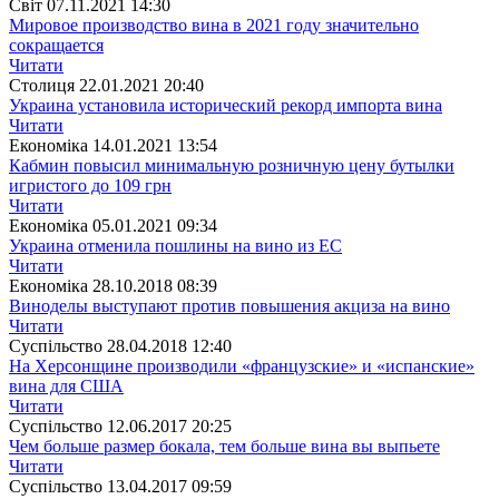
Свiт
07.11.2021 14:30
Мировое производство вина в 2021 году значительно
сокращается
Читати
Столиця
22.01.2021 20:40
Украина установила исторический рекорд импорта вина
Читати
Економіка
14.01.2021 13:54
Кабмин повысил минимальную розничную цену бутылки
игристого до 109 грн
Читати
Економіка
05.01.2021 09:34
Украина отменила пошлины на вино из ЕС
Читати
Економіка
28.10.2018 08:39
Виноделы выступают против повышения акциза на вино
Читати
Суспiльство
28.04.2018 12:40
На Херсонщине производили «французские» и «испанские»
вина для США
Читати
Суспiльство
12.06.2017 20:25
Чем больше размер бокала, тем больше вина вы выпьете
Читати
Суспiльство
13.04.2017 09:59