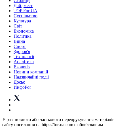
Столиця
Дайджест
TOP For UA
Суспiльство
Культура
Світ
Економіка
Політика
Війна
Спорт
Здоров'я
Технології
Аналітика
Екологія
Новини компаній
Надзвичайні події
Досьє
ИнфоFor
У разі повного або часткового передрукування матеріалів
сайту посилання на https://for-ua.com є обов'язковим