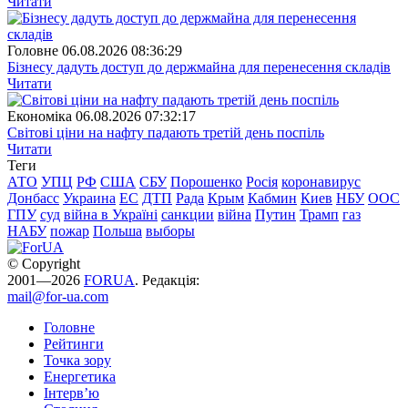
Читати
Головне
06.08.2026 08:36:29
Бізнесу дадуть доступ до держмайна для перенесення складів
Читати
Економіка
06.08.2026 07:32:17
Світові ціни на нафту падають третій день поспіль
Читати
Теги
АТО
УПЦ
РФ
США
СБУ
Порошенко
Росія
коронавирус
Донбасс
Украина
ЕС
ДТП
Рада
Крым
Кабмин
Киев
НБУ
ООС
ГПУ
суд
війна в Україні
санкции
війна
Путин
Трамп
газ
НАБУ
пожар
Польша
выборы
© Copyright
2001—2026
FORUA
. Редакція:
mail@for-ua.com
Головне
Рейтинги
Точка зору
Енергетика
Інтерв’ю