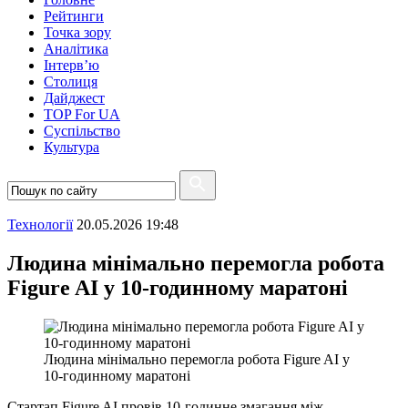
Рейтинги
Точка зору
Аналітика
Інтерв’ю
Столиця
Дайджест
TOP For UA
Суспiльство
Культура
Технології
20.05.2026 19:48
Людина мінімально перемогла робота
Figure AI у 10-годинному маратоні
Людина мінімально перемогла робота Figure AI у
10-годинному маратоні
Стартап Figure AI провів 10-годинне змагання між