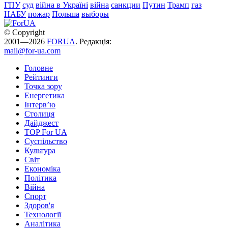
ГПУ
суд
війна в Україні
війна
санкции
Путин
Трамп
газ
НАБУ
пожар
Польша
выборы
© Copyright
2001—2026
FORUA
. Редакція:
mail@for-ua.com
Головне
Рейтинги
Точка зору
Енергетика
Інтерв’ю
Столиця
Дайджест
TOP For UA
Суспiльство
Культура
Світ
Економіка
Політика
Війна
Спорт
Здоров'я
Технології
Аналітика