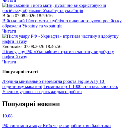
Читати
Війна
07.08.2026 18:59:16
Військовий і його мати, публічно використовуючи російську,
ображали Україну та українців
Читати
Економіка
07.08.2026 18:46:56
Після удару РФ «Укрнафта» втратила частину видобутку
нафти й газу
Читати
Популярнi статтi
Людина мінімально перемогла робота Figure AI у 10-
годинному маратоні
Терминатор Т-1000 стал реальностью:
Ученым удалось создать жидкого робота
Популярнi новини
10.08
РФ системно атакує Київ через виробництво балістики