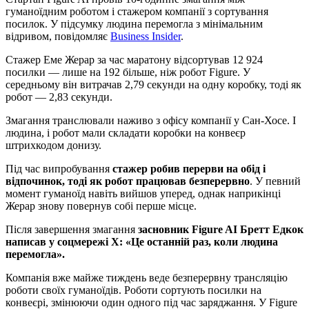
гуманоїдним роботом і стажером компанії з сортування
посилок. У підсумку людина перемогла з мінімальним
відривом, повідомляє
Business Insider
.
Стажер Еме Жерар за час маратону відсортував 12 924
посилки — лише на 192 більше, ніж робот Figure. У
середньому він витрачав 2,79 секунди на одну коробку, тоді як
робот — 2,83 секунди.
Змагання транслювали наживо з офісу компанії у Сан-Хосе. І
людина, і робот мали складати коробки на конвеєр
штрихкодом донизу.
Під час випробування
стажер робив перерви на обід і
відпочинок, тоді як робот працював безперервно
. У певний
момент гуманоїд навіть вийшов уперед, однак наприкінці
Жерар знову повернув собі перше місце.
Після завершення змагання
засновник Figure AI Бретт Едкок
написав у соцмережі X: «Це останній раз, коли людина
перемогла».
Компанія вже майже тиждень веде безперервну трансляцію
роботи своїх гуманоїдів. Роботи сортують посилки на
конвеєрі, змінюючи один одного під час заряджання. У Figure