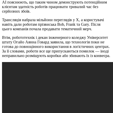
AI пояснюють, що таким чином демонструють потенційним
клієнтам здатність роботів працювати тривалий час без
серйозних збоїв.
Трансляція набрала мільйони переглядів у X, а користувачі
навіть дали роботам прізвиська Bob, Frank та Gary. Після
цього компанія почала продавати тематичний мерч.
Втім, робототехнік і декан інженерного коледжу Університет
штату Огайо Аянна Говард заявила, що технологія поки не
готова до повноцінного використання в логістичних центрах.
За її словами, роботи все ще припускаються помилок — іноді
неправильно розміщують коробки або збивають їх із конвеєра.