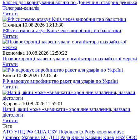
Блогер для коригування вогню по Донеччині створив декілька
Телеграм-каналів
Читати
Столиця
10.08.2026 13:13:30
РФ системно атакує Київ через виробництво балістики
Читати
Економіка
10.08.2026 12:50:22
Правоохоронці заарештували організатора шахрайської мережі
Читати
Війна
10.08.2026 12:16:50
РФ нарощує виробництво ракет для ударів по Україні
Читати
Здоров'я
10.08.2026 11:55:01
Напій, який може «вимикати» хронічне запалення, назвали
дієтологи
Читати
Теги
АТО
УПЦ
РФ
США
СБУ
Порошенко
Росія
коронавирус
Донбасс
Украина
ЕС
ДТП
Рада
Крым
Кабмин
Киев
НБУ
ООС