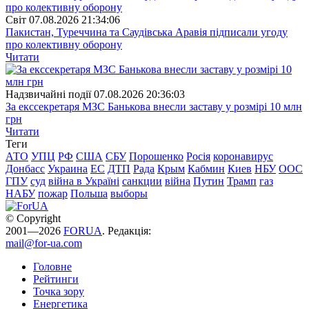
Свiт
07.08.2026 21:34:06
Пакистан, Туреччина та Саудівська Аравія підписали угоду
про колективну оборону
Читати
Надзвичайні події
07.08.2026 20:36:03
За екссекретаря МЗС Банькова внесли заставу у розмірі 10 млн
грн
Читати
Теги
АТО
УПЦ
РФ
США
СБУ
Порошенко
Росія
коронавирус
Донбасс
Украина
ЕС
ДТП
Рада
Крым
Кабмин
Киев
НБУ
ООС
ГПУ
суд
війна в Україні
санкции
війна
Путин
Трамп
газ
НАБУ
пожар
Польша
выборы
© Copyright
2001—2026
FORUA
. Редакція:
mail@for-ua.com
Головне
Рейтинги
Точка зору
Енергетика