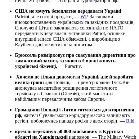
ніч на 26 травня, — Асоціація туроператорів рф.
США не хочуть безоплатно передавати Україні
Patriot
, але готові продати, —
WP
. За словами
високопоставлених українських та західних посадовців,
Сполучені Штати закликають союзників по НАТО
передавати Києву власні установки Patriot, оскільки
внутрішні запаси США обмежені, а виробництво
Raytheon досі не встигає за попитом.
Брюссель розмірковує про скасування директиви про
тимчасовий захист, за якою в Європі живуть
українські біженці,
— Euractiv.
Хочемо не тільки допомогти Україні, але й заробити
великі гроші
для Польщі, — премʼєр країни Туск.Він
анонсував масштабне розширення логістичного
терміналу в Славкові (Сілезія), який має стати
найбільшим перевалочним хабом Європи.
Громадяни Польщі і Литви готуються до вторгнення
рф
, жителі Сувальського коридору масово залишають
регіон, побоюючись нападу росіян з двох сторін, —
Bild.
кремль перекинув 50 000 військових із Курської
області на Харківський
напрямок, — The Military Watch