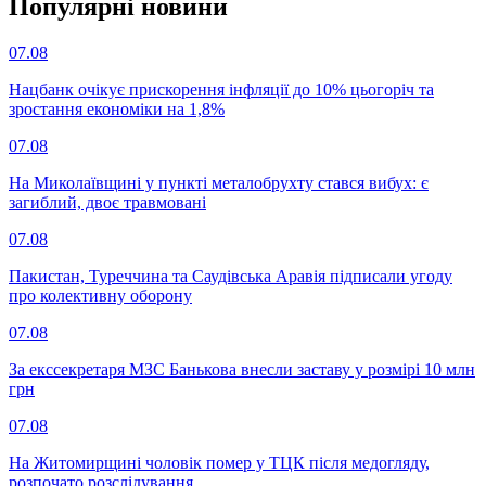
Популярнi новини
07.08
Нацбанк очікує прискорення інфляції до 10% цьогоріч та
зростання економіки на 1,8%
07.08
На Миколаївщині у пункті металобрухту стався вибух: є
загиблий, двоє травмовані
07.08
Пакистан, Туреччина та Саудівська Аравія підписали угоду
про колективну оборону
07.08
За екссекретаря МЗС Банькова внесли заставу у розмірі 10 млн
грн
07.08
На Житомирщині чоловік помер у ТЦК після медогляду,
розпочато розслідування