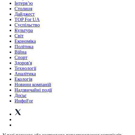
Інтерв’ю
Столиця
Дайджест
TOP For UA
Суспiльство
Культура
Світ
Економіка
Політика
Війна
Спорт
Здоров'я
Технології
Аналітика
Екологія
Новини компаній
Надзвичайні події
Досьє
ИнфоFor