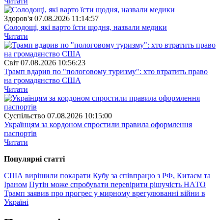
Читати
Здоров'я
07.08.2026 11:14:57
Солодощі, які варто їсти щодня, назвали медики
Читати
Свiт
07.08.2026 10:56:23
Трамп вдарив по "пологовому туризму": хто втратить право
на громадянство США
Читати
Суспiльство
07.08.2026 10:15:00
Українцям за кордоном спростили правила оформлення
паспортів
Читати
Популярнi статтi
США вирішили покарати Кубу за співпрацю з РФ, Китаєм та
Іраном
Путін може спробувати перевірити рішучість НАТО
Трамп заявив про прогрес у мирному врегулюванні війни в
Україні