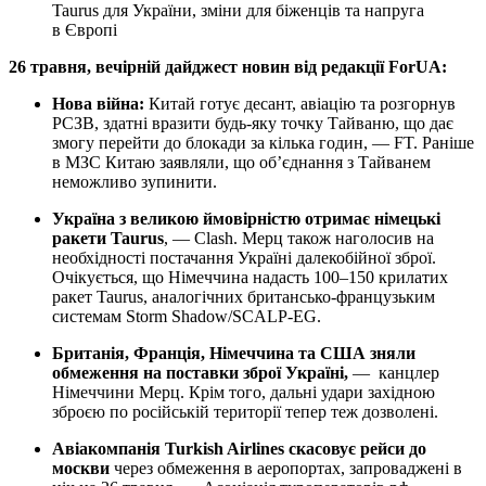
Taurus для України, зміни для біженців та напруга
в Європі
26 травня, вечірній дайджест новин від редакції ForUА:
Нова війна:
Китай готує десант, авіацію та розгорнув
РСЗВ, здатні вразити будь-яку точку Тайваню, що дає
змогу перейти до блокади за кілька годин, — FT. Раніше
в МЗС Китаю заявляли, що об’єднання з Тайванем
неможливо зупинити.
Україна з великою ймовірністю отримає німецькі
ракети Taurus
, — Clash. Мерц також наголосив на
необхідності постачання Україні далекобійної зброї.
Очікується, що Німеччина надасть 100–150 крилатих
ракет Taurus, аналогічних британсько-французьким
системам Storm Shadow/SCALP-EG.
Британія, Франція, Німеччина та США зняли
обмеження на поставки зброї Україні,
— канцлер
Німеччини Мерц. Крім того, дальні удари західною
зброєю по російській території тепер теж дозволені.
Авіакомпанія Turkish Airlines скасовує рейси до
москви
через обмеження в аеропортах, запроваджені в