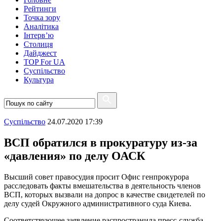
Рейтинги
Точка зору
Аналітика
Інтерв’ю
Столиця
Дайджест
TOP For UA
Суспiльство
Культура
Суспiльство
24.07.2020 17:39
ВСП обратился в прокуратуру из-за
«давления» по делу ОАСК
Высший совет правосудия просит Офис генпрокурора
расследовать факты вмешательства в деятельность членов
ВСП, которых вызвали на допрос в качестве свидетелей по
делу судей Окружного административного суда Киева.
Соответствующее заявление распространила пресс-служба