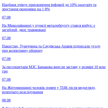
Нацбанк очікує прискорення інфляції до 10% цьогоріч та
зростання економіки на 1,8%
07.08
На Миколаївщині у пункті металобрухту стався вибух: є
загиблий, двоє травмовані
07.08
Пакистан, Туреччина та Саудівська Аравія підписали угоду
про колективну оборону
07.08
За екссекретаря МЗС Банькова внесли заставу у розмірі 10 млн
грн
07.08
На Житомирщині чоловік помер у ТЦК після медогляду,
розпочато розслідування
08.08