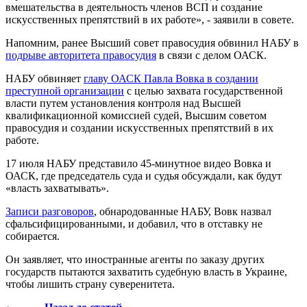
вмешательства в деятельность членов ВСП и создание
искусственных препятствий в их работе», - заявили в совете.
Напомним, ранее Высший совет правосудия обвинил НАБУ в
подрыве авторитета правосудия
в связи с делом ОАСК.
НАБУ обвиняет
главу ОАСК Павла Вовка в создании
преступной организации
с целью захвата государственной
власти путем установления контроля над Высшей
квалификационной комиссией судей, Высшим советом
правосудия и создании искусственных препятствий в их
работе.
17 июля НАБУ представило 45-минутное видео Вовка и
ОАСК, где председатель суда и судья обсуждали, как будут
«власть захватывать».
Записи разговоров
, обнародованные НАБУ, Вовк назвал
сфальсифицированными, и добавил, что в отставку не
собирается.
Он заявляет, что иностранные агенты по заказу других
государств пытаются захватить судебную власть в Украине,
чтобы лишить страну суверенитета.