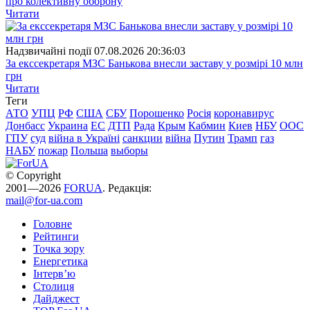
про колективну оборону
Читати
Надзвичайні події
07.08.2026 20:36:03
За екссекретаря МЗС Банькова внесли заставу у розмірі 10 млн
грн
Читати
Теги
АТО
УПЦ
РФ
США
СБУ
Порошенко
Росія
коронавирус
Донбасс
Украина
ЕС
ДТП
Рада
Крым
Кабмин
Киев
НБУ
ООС
ГПУ
суд
війна в Україні
санкции
війна
Путин
Трамп
газ
НАБУ
пожар
Польша
выборы
© Copyright
2001—2026
FORUA
. Редакція:
mail@for-ua.com
Головне
Рейтинги
Точка зору
Енергетика
Інтерв’ю
Столиця
Дайджест