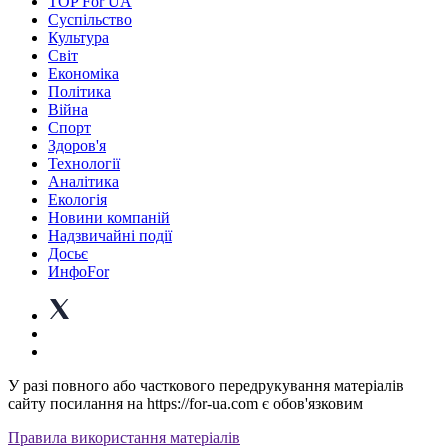
TOP For UA
Суспiльство
Культура
Світ
Економіка
Політика
Війна
Спорт
Здоров'я
Технології
Аналітика
Екологія
Новини компаній
Надзвичайні події
Досьє
ИнфоFor
У разі повного або часткового передрукування матеріалів
сайту посилання на https://for-ua.com є обов'язковим
Правила використання матеріалів