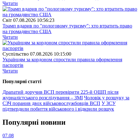
Читати
Свiт
07.08.2026 10:56:23
Трамп вдарив по "пологовому туризму": хто втратить право
на громадянство США
Читати
Суспiльство
07.08.2026 10:15:00
Українцям за кордоном спростили правила оформлення
паспортів
Читати
Популярнi статтi
Драпатий доручив ВСП перевірити 225-й ОШП після
журналістського розслідування – ЗМІ
Чоловік у розшуку за
СЗЧ поранив двох військовослужбовців ВСП
У ЗСУ
підтвердили побиття військового і відкрили розшук
Популярнi новини
07.08