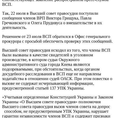
ВСП.
Так, 22 июля в Высший совет правосудия поступили
сообщения членов ВРП Виктора Грищука, Павла
Гречкивского и Олега Прудивуса о вмешательстве в их
деятельность.
Решением от 23 июля ВСП обратился в Офис генерального
прокурора с просьбой обеспечить проверку этих сообщений.
Высший совет правосудия исходил из того, что члены ВСП
были вызваны в качестве свидетелей в уголовном
производстве, в котором судьи Окружного
административного суда города Киева являются
подозреваемыми, при обстоятельствах, когда органом
досудебного расследования в ВСП еще не направлены
ходатайства в отношении судей ОАСК. При этом повестки о
вызове не содержат исчерпывающей информации,
предусмотренной статьей 137 УПК Украины.
«Учитывая определенные Конституцией Украины и Законом
Украины «О Высшем совете правосудия» полномочия
Высшего совета правосудия вызов членов совета на допрос
способом, не предусмотренным УПК Украины, нарушает
гарантии независимости членов ВСП и содержит признаки