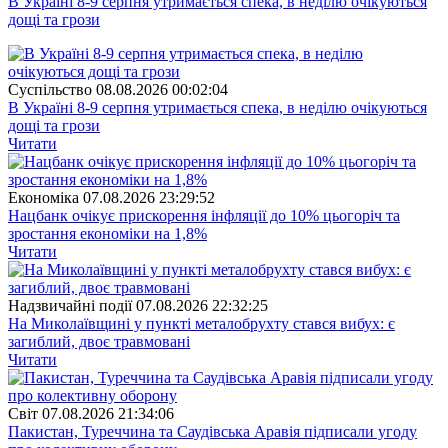
В Україні 8-9 серпня утримається спека, в неділю очікуються
дощі та грози
Суспiльство
08.08.2026 00:02:04
В Україні 8-9 серпня утримається спека, в неділю очікуються
дощі та грози
Читати
Економіка
07.08.2026 23:29:52
Нацбанк очікує прискорення інфляції до 10% цьогоріч та
зростання економіки на 1,8%
Читати
Надзвичайні події
07.08.2026 22:32:25
На Миколаївщині у пункті металобрухту стався вибух: є
загиблий, двоє травмовані
Читати
Свiт
07.08.2026 21:34:06
Пакистан, Туреччина та Саудівська Аравія підписали угоду