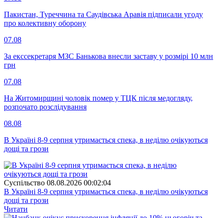
Пакистан, Туреччина та Саудівська Аравія підписали угоду
про колективну оборону
07.08
За екссекретаря МЗС Банькова внесли заставу у розмірі 10 млн
грн
07.08
На Житомирщині чоловік помер у ТЦК після медогляду,
розпочато розслідування
08.08
В Україні 8-9 серпня утримається спека, в неділю очікуються
дощі та грози
Суспiльство
08.08.2026 00:02:04
В Україні 8-9 серпня утримається спека, в неділю очікуються
дощі та грози
Читати