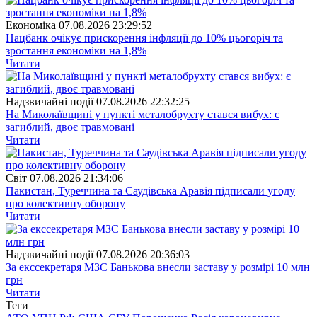
Економіка
07.08.2026 23:29:52
Нацбанк очікує прискорення інфляції до 10% цьогоріч та
зростання економіки на 1,8%
Читати
Надзвичайні події
07.08.2026 22:32:25
На Миколаївщині у пункті металобрухту стався вибух: є
загиблий, двоє травмовані
Читати
Свiт
07.08.2026 21:34:06
Пакистан, Туреччина та Саудівська Аравія підписали угоду
про колективну оборону
Читати
Надзвичайні події
07.08.2026 20:36:03
За екссекретаря МЗС Банькова внесли заставу у розмірі 10 млн
грн
Читати
Теги