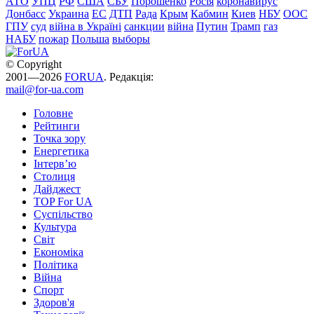
АТО
УПЦ
РФ
США
СБУ
Порошенко
Росія
коронавирус
Донбасс
Украина
ЕС
ДТП
Рада
Крым
Кабмин
Киев
НБУ
ООС
ГПУ
суд
війна в Україні
санкции
війна
Путин
Трамп
газ
НАБУ
пожар
Польша
выборы
© Copyright
2001—2026
FORUA
. Редакція:
mail@for-ua.com
Головне
Рейтинги
Точка зору
Енергетика
Інтерв’ю
Столиця
Дайджест
TOP For UA
Суспiльство
Культура
Світ
Економіка
Політика
Війна
Спорт
Здоров'я