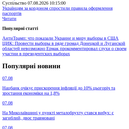
Суспiльство
07.08.2026 10:15:00
Українцям за кордоном спростили правила оформлення
паспортів
Читати
Популярнi статтi
АнтиТрамп: что показали Украине и миру выборы в США
ЦИК: Провести выборы в ряде громад Донецкой и Луганской
областей невозможно
Ермак прокомментировал слухи о своем
участии в президентских выборах
Популярнi новини
07.08
Нацбанк очікує прискорення інфляції до 10% цьогоріч та
зростання економіки на 1,8%
07.08
На Миколаївщині у пункті металобрухту стався вибух: є
загиблий, двоє травмовані
07.08