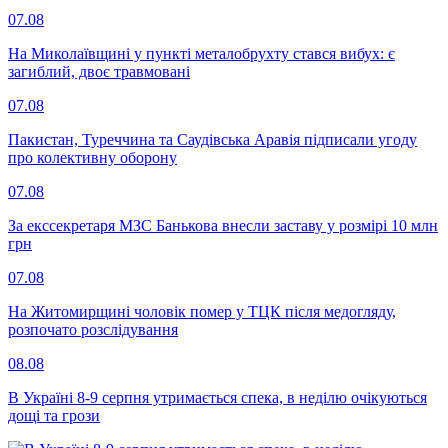
07.08
На Миколаївщині у пункті металобрухту стався вибух: є
загиблий, двоє травмовані
07.08
Пакистан, Туреччина та Саудівська Аравія підписали угоду
про колективну оборону
07.08
За екссекретаря МЗС Банькова внесли заставу у розмірі 10 млн
грн
07.08
На Житомирщині чоловік помер у ТЦК після медогляду,
розпочато розслідування
08.08
В Україні 8-9 серпня утримається спека, в неділю очікуються
дощі та грози