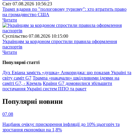
Свiт
07.08.2026 10:56:23
Трамп вдарив по "пологовому туризму": хто втратить право
на громадянство США
Читати
Суспiльство
07.08.2026 10:15:00
Українцям за кордоном спростили правила оформлення
паспортів
Читати
Популярнi статтi
Дух Евіана замість «душка» Анкориджа: що показав Україні та
світу саміт G7
Трампа «накачали» шкідливими ідеями на
саміті G7, - Кремль
Країни G7 домовилися збільшити
постачання Україні систем ППО та ракет
Популярнi новини
07.08
Нацбанк очікує прискорення інфляції до 10% цьогоріч та
зростання економіки на 1,8%