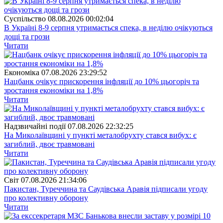
Суспiльство
08.08.2026 00:02:04
В Україні 8-9 серпня утримається спека, в неділю очікуються
дощі та грози
Читати
Економіка
07.08.2026 23:29:52
Нацбанк очікує прискорення інфляції до 10% цьогоріч та
зростання економіки на 1,8%
Читати
Надзвичайні події
07.08.2026 22:32:25
На Миколаївщині у пункті металобрухту стався вибух: є
загиблий, двоє травмовані
Читати
Свiт
07.08.2026 21:34:06
Пакистан, Туреччина та Саудівська Аравія підписали угоду
про колективну оборону
Читати