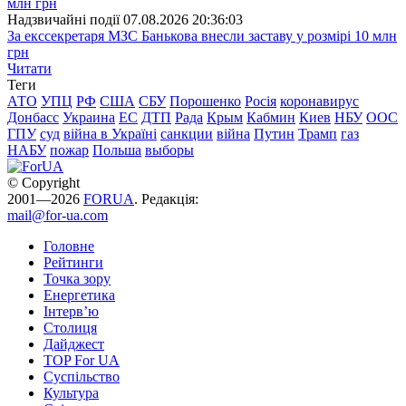
Надзвичайні події
07.08.2026 20:36:03
За екссекретаря МЗС Банькова внесли заставу у розмірі 10 млн
грн
Читати
Теги
АТО
УПЦ
РФ
США
СБУ
Порошенко
Росія
коронавирус
Донбасс
Украина
ЕС
ДТП
Рада
Крым
Кабмин
Киев
НБУ
ООС
ГПУ
суд
війна в Україні
санкции
війна
Путин
Трамп
газ
НАБУ
пожар
Польша
выборы
© Copyright
2001—2026
FORUA
. Редакція:
mail@for-ua.com
Головне
Рейтинги
Точка зору
Енергетика
Інтерв’ю
Столиця
Дайджест
TOP For UA
Суспiльство
Культура