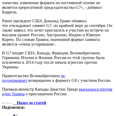
членства, изменение формата на постоянной основе не
является прерогативой председательства G7», - добавил
Боррель.
Ранее президент США Дональд Трамп объявил,
что откладывает саммит G7, по крайней мере до сентября. Он
также заявил, что хочет пригласить к участию во встрече на
высшем уровне Россию, Австралию, Индию и Южную
Корею. По словам Трампа, нынешний формат саммита
является «очень устаревшим».
В G7 входят США, Канада, Франция, Великобритания,
Германия, Италия и Япония. Россия из этой группы была
исключена в 2014 году после начала агрессии против
Украины.
Правительство Великобритании
не
поддерживает
возвращение к формату G8 с участием России.
Премьер-министр Канады Джастин Трюдо
высказался против
идеи Трампа
о приглашении России.
Назад до статей
Поділитися: