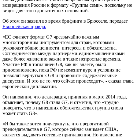
возвращения России к формату «Группы семи», поскольку не
видит для этого достаточных оснований.
Об этом он заявил во время брифинга в Брюсселе, передает
Европейская правда.
«ЕС считает формат G7 чрезвычайно важным
многосторонним инструментом для стран, которыми
руководят общие ценности, интересы и обязательства.
Сотрудничество между партнерами-единомышленниками
даже более жизненно важна в такие непростые времена.
Участие РФ в тогдашней G8, как вы знаете, было
приостановлено, пока РФ не изменит курс и условия не
позволят вернуться к G8 и проводить содержательные
дискуссии. И это не то, что сейчас происходит», - сказал глава
европейской дипломатии.
Он напомнил, что декларация, принятая в марте 2014 года,
объясняет, почему G8 стала G7, и отметил, что «трудно
поверить, что в нынешних обстоятельствах группа снова
может стать G8».
«Я бы также хотел подчеркнуть, что прерогативой
председательства в G7, которое сейчас занимает США,
является выдавать гостевые приглашения. Но изменение