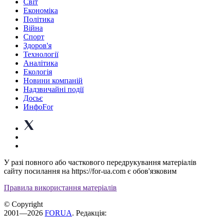
Світ
Економіка
Політика
Війна
Спорт
Здоров'я
Технології
Аналітика
Екологія
Новини компаній
Надзвичайні події
Досьє
ИнфоFor
У разі повного або часткового передрукування матеріалів
сайту посилання на https://for-ua.com є обов'язковим
Правила використання матеріалів
© Copyright
2001—2026
FORUA
. Редакція: