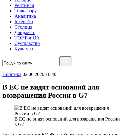
Рейтинги
Точка зору
Аналітика
Інтерв’ю
Столиця
Дайджест
TOP For UA
Суспiльство
Культура
Полiтика
02.06.2020 16:40
В ЕС не видят оснований для
возвращения России в G7
В ЕС не видят оснований для возвращения России
в G7
Глава дипломатии ЕС Жозеп Боррель выступил против