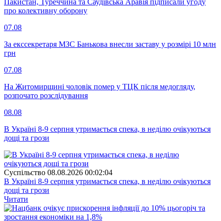
Пакистан, Туреччина та Саудівська Аравія підписали угоду
про колективну оборону
07.08
За екссекретаря МЗС Банькова внесли заставу у розмірі 10 млн
грн
07.08
На Житомирщині чоловік помер у ТЦК після медогляду,
розпочато розслідування
08.08
В Україні 8-9 серпня утримається спека, в неділю очікуються
дощі та грози
Суспiльство
08.08.2026 00:02:04
В Україні 8-9 серпня утримається спека, в неділю очікуються
дощі та грози
Читати