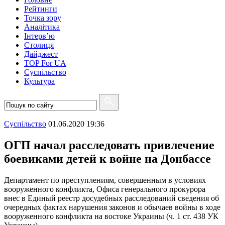
Рейтинги
Точка зору
Аналітика
Інтерв’ю
Столиця
Дайджест
TOP For UA
Суспiльство
Культура
Суспiльство
01.06.2020 19:36
ОГП начал расследовать привлечение
боевиками детей к войне на Донбассе
Департамент по преступлениям, совершенным в условиях
вооруженного конфликта, Офиса генерального прокурора
внес в Единый реестр досудебных расследований сведения об
очередных фактах нарушения законов и обычаев войны в ходе
вооруженного конфликта на востоке Украины (ч. 1 ст. 438 УК