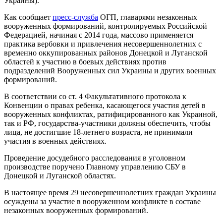
Украины).
Как сообщает
пресс-служба
ОГП, главарями незаконных
вооруженных формирований, контролируемых Российской
Федерацией, начиная с 2014 года, массово применяется
практика вербовки и привлечения несовершеннолетних с
временно оккупированных районов Донецкой и Луганской
областей к участию в боевых действиях против
подразделений Вооруженных сил Украины и других военных
формирований.
В соответствии со ст. 4 Факультативного протокола к
Конвенции о правах ребенка, касающегося участия детей в
вооруженных конфликтах, ратифицированного как Украиной,
так и РФ, государства-участники должны обеспечить, чтобы
лица, не достигшие 18-летнего возраста, не принимали
участия в военных действиях.
Проведение досудебного расследования в уголовном
производстве поручено Главному управлению СБУ в
Донецкой и Луганской областях.
В настоящее время 29 несовершеннолетних граждан Украины
осуждены за участие в вооруженном конфликте в составе
незаконных вооруженных формирований.