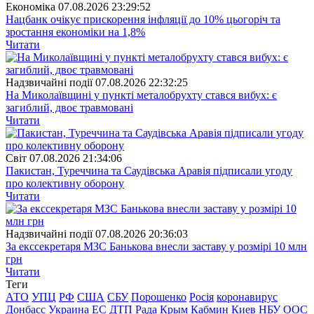
Економіка
07.08.2026 23:29:52
Нацбанк очікує прискорення інфляції до 10% цьогоріч та
зростання економіки на 1,8%
Читати
Надзвичайні події
07.08.2026 22:32:25
На Миколаївщині у пункті металобрухту стався вибух: є
загиблий, двоє травмовані
Читати
Свiт
07.08.2026 21:34:06
Пакистан, Туреччина та Саудівська Аравія підписали угоду
про колективну оборону
Читати
Надзвичайні події
07.08.2026 20:36:03
За екссекретаря МЗС Банькова внесли заставу у розмірі 10 млн
грн
Читати
Теги
АТО
УПЦ
РФ
США
СБУ
Порошенко
Росія
коронавирус
Донбасс
Украина
ЕС
ДТП
Рада
Крым
Кабмин
Киев
НБУ
ООС