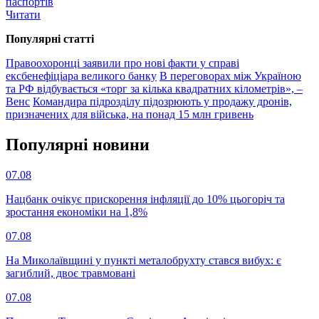
паспортів
Читати
Популярнi статтi
Правоохоронці заявили про нові факти у справі
ексбенефіціара великого банку
В переговорах між Україною
та РФ відбувається «торг за кілька квадратних кілометрів», –
Венс
Командира підрозділу підозрюють у продажу дронів,
призначених для війська, на понад 15 млн гривень
Популярнi новини
07.08
Нацбанк очікує прискорення інфляції до 10% цьогоріч та
зростання економіки на 1,8%
07.08
На Миколаївщині у пункті металобрухту стався вибух: є
загиблий, двоє травмовані
07.08