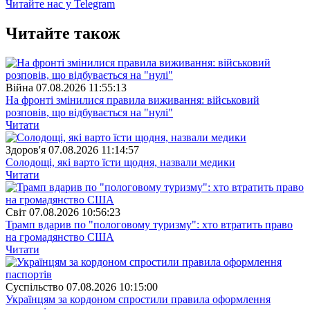
Читайте нас у Telegram
Читайте також
Війна
07.08.2026 11:55:13
На фронті змінилися правила виживання: військовий
розповів, що відбувається на "нулі"
Читати
Здоров'я
07.08.2026 11:14:57
Солодощі, які варто їсти щодня, назвали медики
Читати
Свiт
07.08.2026 10:56:23
Трамп вдарив по "пологовому туризму": хто втратить право
на громадянство США
Читати
Суспiльство
07.08.2026 10:15:00
Українцям за кордоном спростили правила оформлення