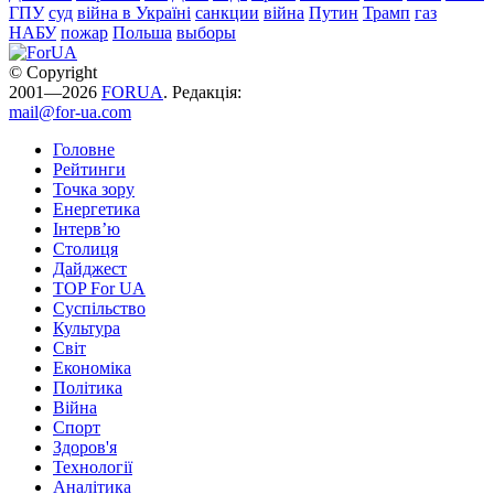
ГПУ
суд
війна в Україні
санкции
війна
Путин
Трамп
газ
НАБУ
пожар
Польша
выборы
© Copyright
2001—2026
FORUA
. Редакція:
mail@for-ua.com
Головне
Рейтинги
Точка зору
Енергетика
Інтерв’ю
Столиця
Дайджест
TOP For UA
Суспiльство
Культура
Світ
Економіка
Політика
Війна
Спорт
Здоров'я
Технології
Аналітика