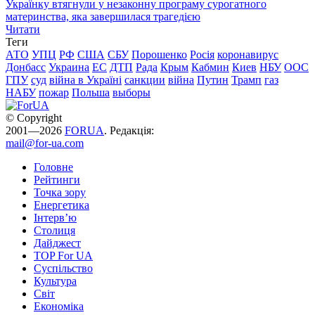
Українку втягнули у незаконну програму сурогатного
материнства, яка завершилася трагедією
Читати
Теги
АТО
УПЦ
РФ
США
СБУ
Порошенко
Росія
коронавирус
Донбасс
Украина
ЕС
ДТП
Рада
Крым
Кабмин
Киев
НБУ
ООС
ГПУ
суд
війна в Україні
санкции
війна
Путин
Трамп
газ
НАБУ
пожар
Польша
выборы
© Copyright
2001—2026
FORUA
. Редакція:
mail@for-ua.com
Головне
Рейтинги
Точка зору
Енергетика
Інтерв’ю
Столиця
Дайджест
TOP For UA
Суспiльство
Культура
Світ
Економіка