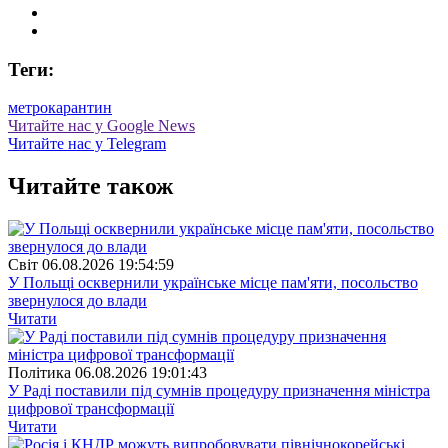
Теги:
метро
карантин
Читайте нас у Google News
Читайте нас у Telegram
Читайте також
Свiт
06.08.2026 19:54:59
У Польщі осквернили українське місце пам'яти, посольство
звернулося до влади
Читати
Полiтика
06.08.2026 19:01:43
У Раді поставили під сумнів процедуру призначення міністра
цифрової трансформації
Читати