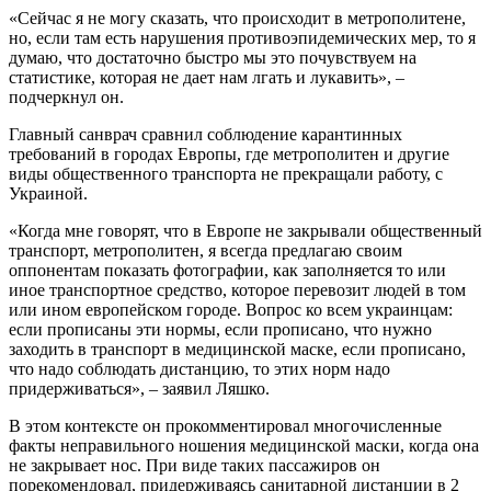
«Сейчас я не могу сказать, что происходит в метрополитене,
но, если там есть нарушения противоэпидемических мер, то я
думаю, что достаточно быстро мы это почувствуем на
статистике, которая не дает нам лгать и лукавить», –
подчеркнул он.
Главный санврач сравнил соблюдение карантинных
требований в городах Европы, где метрополитен и другие
виды общественного транспорта не прекращали работу, с
Украиной.
«Когда мне говорят, что в Европе не закрывали общественный
транспорт, метрополитен, я всегда предлагаю своим
оппонентам показать фотографии, как заполняется то или
иное транспортное средство, которое перевозит людей в том
или ином европейском городе. Вопрос ко всем украинцам:
если прописаны эти нормы, если прописано, что нужно
заходить в транспорт в медицинской маске, если прописано,
что надо соблюдать дистанцию, то этих норм надо
придерживаться», – заявил Ляшко.
В этом контексте он прокомментировал многочисленные
факты неправильного ношения медицинской маски, когда она
не закрывает нос. При виде таких пассажиров он
порекомендовал, придерживаясь санитарной дистанции в 2