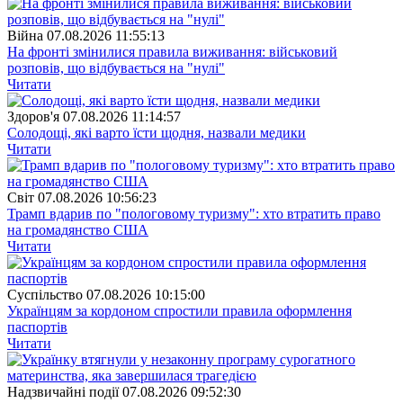
Війна
07.08.2026 11:55:13
На фронті змінилися правила виживання: військовий
розповів, що відбувається на "нулі"
Читати
Здоров'я
07.08.2026 11:14:57
Солодощі, які варто їсти щодня, назвали медики
Читати
Свiт
07.08.2026 10:56:23
Трамп вдарив по "пологовому туризму": хто втратить право
на громадянство США
Читати
Суспiльство
07.08.2026 10:15:00
Українцям за кордоном спростили правила оформлення
паспортів
Читати
Надзвичайні події
07.08.2026 09:52:30