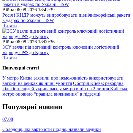
Війна
06.08.2026 18:42:39
Росія і КНДР можуть випробовувати північнокорейські ракети
в ударах по Україні - ISW
Читати
Війна
06.08.2026 18:00:36
ЗСУ взяли під вогневий контроль ключовий логістичний
маршрут РФ до Криму
Читати
Популярнi статтi
У метро Києва заявили про неможливість використовувати
вагони на рейках як нічні укриття
Обстріл Києва: рекордна
кількість людей укривалась у метро в ніч на 2 липня
Київське
метро оновило “правила виживання” в підземці
Популярнi новини
07.08
Солодощі, які варто їсти щодня, назвали медики