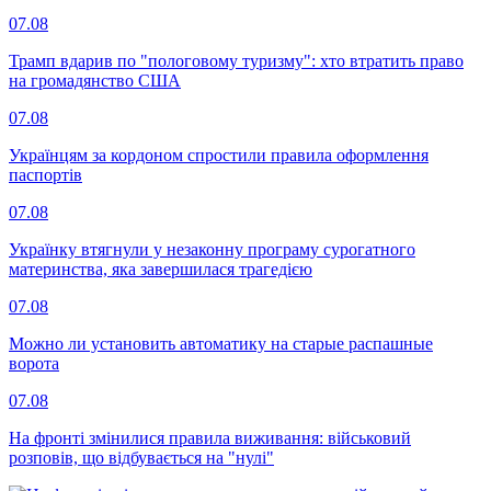
07.08
Трамп вдарив по "пологовому туризму": хто втратить право
на громадянство США
07.08
Українцям за кордоном спростили правила оформлення
паспортів
07.08
Українку втягнули у незаконну програму сурогатного
материнства, яка завершилася трагедією
07.08
Можно ли установить автоматику на старые распашные
ворота
07.08
На фронті змінилися правила виживання: військовий
розповів, що відбувається на "нулі"