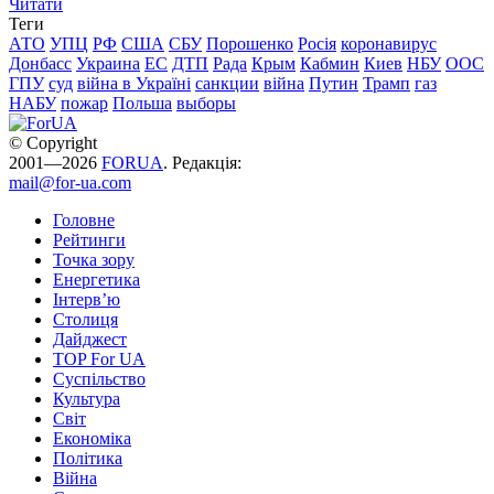
Читати
Теги
АТО
УПЦ
РФ
США
СБУ
Порошенко
Росія
коронавирус
Донбасс
Украина
ЕС
ДТП
Рада
Крым
Кабмин
Киев
НБУ
ООС
ГПУ
суд
війна в Україні
санкции
війна
Путин
Трамп
газ
НАБУ
пожар
Польша
выборы
© Copyright
2001—2026
FORUA
. Редакція:
mail@for-ua.com
Головне
Рейтинги
Точка зору
Енергетика
Інтерв’ю
Столиця
Дайджест
TOP For UA
Суспiльство
Культура
Світ
Економіка
Політика
Війна