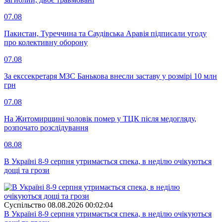
07.08
Пакистан, Туреччина та Саудівська Аравія підписали угоду
про колективну оборону
07.08
За екссекретаря МЗС Банькова внесли заставу у розмірі 10 млн
грн
07.08
На Житомирщині чоловік помер у ТЦК після медогляду,
розпочато розслідування
08.08
В Україні 8-9 серпня утримається спека, в неділю очікуються
дощі та грози
Суспiльство
08.08.2026 00:02:04
В Україні 8-9 серпня утримається спека, в неділю очікуються