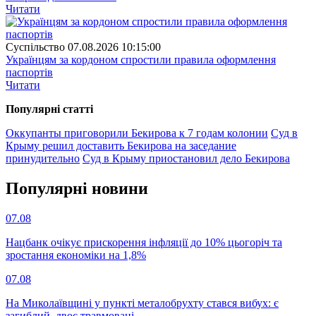
Читати
Суспiльство
07.08.2026 10:15:00
Українцям за кордоном спростили правила оформлення
паспортів
Читати
Популярнi статтi
Оккупанты приговорили Бекирова к 7 годам колонии
Суд в
Крыму решил доставить Бекирова на заседание
принудительно
Суд в Крыму приостановил дело Бекирова
Популярнi новини
07.08
Нацбанк очікує прискорення інфляції до 10% цьогоріч та
зростання економіки на 1,8%
07.08
На Миколаївщині у пункті металобрухту стався вибух: є
загиблий, двоє травмовані