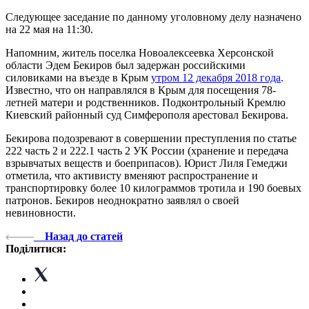
Следующее заседание по данному уголовному делу назначено
на 22 мая на 11:30.
Напомним, житель поселка Новоалексеевка Херсонской
области Эдем Бекиров был задержан российскими
силовиками на въезде в Крым
утром 12 декабря 2018 года
.
Известно, что он направлялся в Крым для посещения 78-
летней матери и родственников. Подконтрольный Кремлю
Киевский районный суд Симферополя арестовал Бекирова.
Бекирова подозревают в совершении преступления по статье
222 часть 2 и 222.1 часть 2 УК России (хранение и передача
взрывчатых веществ и боеприпасов). Юрист Лиля Гемеджи
отметила, что активисту вменяют распространение и
транспортировку более 10 килограммов тротила и 190 боевых
патронов. Бекиров неоднократно заявлял о своей
невиновности.
Назад до статей
Поділитися: