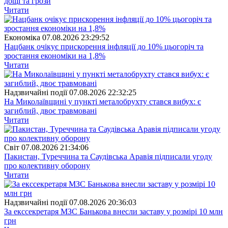
дощі та грози
Читати
Економіка
07.08.2026 23:29:52
Нацбанк очікує прискорення інфляції до 10% цьогоріч та
зростання економіки на 1,8%
Читати
Надзвичайні події
07.08.2026 22:32:25
На Миколаївщині у пункті металобрухту стався вибух: є
загиблий, двоє травмовані
Читати
Свiт
07.08.2026 21:34:06
Пакистан, Туреччина та Саудівська Аравія підписали угоду
про колективну оборону
Читати
Надзвичайні події
07.08.2026 20:36:03
За екссекретаря МЗС Банькова внесли заставу у розмірі 10 млн
грн