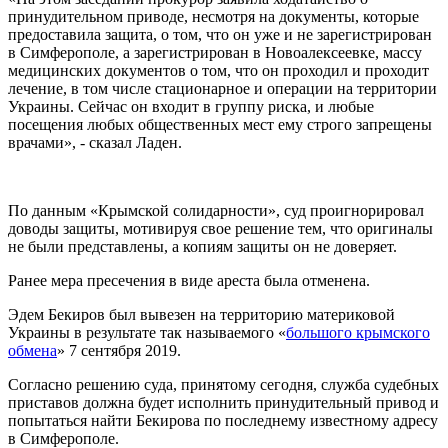
принудительном приводе, несмотря на документы, которые
предоставила защита, о том, что он уже и не зарегистрирован
в Симферополе, а зарегистрирован в Новоалексеевке, массу
медицинских документов о том, что он проходил и проходит
лечение, в том числе стационарное и операции на территории
Украины. Сейчас он входит в группу риска, и любые
посещения любых общественных мест ему строго запрещены
врачами», - сказал Ладен.
По данным «Крымской солидарности», суд проигнорировал
доводы защиты, мотивируя свое решение тем, что оригиналы
не были представлены, а копиям защиты он не доверяет.
Ранее мера пресечения в виде ареста была отменена.
Эдем Бекиров был вывезен на территорию материковой
Украины в результате так называемого «
большого крымского
обмена
» 7 сентября 2019.
Согласно решению суда, принятому сегодня, служба судебных
приставов должна будет исполнить принудительный привод и
попытаться найти Бекирова по последнему известному адресу
в Симферополе.