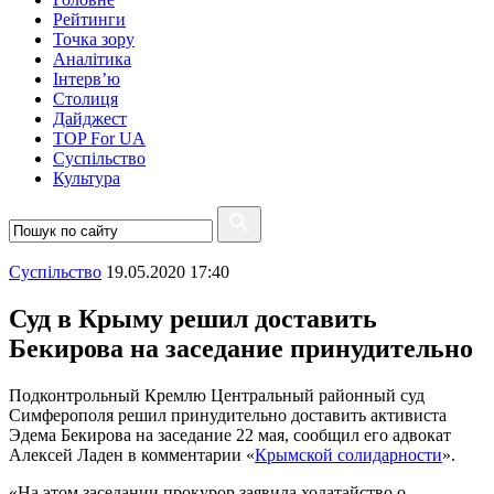
Рейтинги
Точка зору
Аналітика
Інтерв’ю
Столиця
Дайджест
TOP For UA
Суспiльство
Культура
Суспiльство
19.05.2020 17:40
Суд в Крыму решил доставить
Бекирова на заседание принудительно
Подконтрольный Кремлю Центральный районный суд
Симферополя решил принудительно доставить активиста
Эдема Бекирова на заседание 22 мая, сообщил его адвокат
Алексей Ладен в комментарии «
Крымской солидарности
».
«На этом заседании прокурор заявила ходатайство о